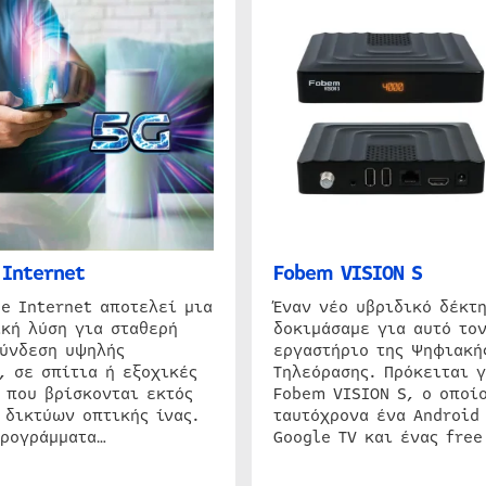
Internet
Fobem VISION S
e Internet αποτελεί μια
Έναν νέο υβριδικό δέκτ
κή λύση για σταθερή
δοκιμάσαμε για αυτό τον
σύνδεση υψηλής
εργαστήριο της Ψηφιακή
, σε σπίτια ή εξοχικές
Τηλεόρασης. Πρόκειται γ
 που βρίσκονται εκτός
Fobem VISION S, ο οποίο
 δικτύων οπτικής ίνας.
ταυτόχρονα ένα Android
προγράμματα…
Google TV και ένας free