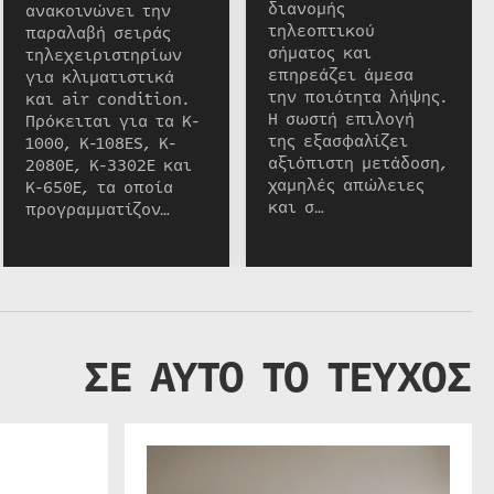
διανομής
ανακοινώνει την
τηλεοπτικού
παραλαβή σειράς
σήματος και
τηλεχειριστηρίων
επηρεάζει άμεσα
για κλιματιστικά
την ποιότητα λήψης.
και air condition.
Η σωστή επιλογή
Πρόκειται για τα K-
της εξασφαλίζει
1000, K-108ES, K-
αξιόπιστη μετάδοση,
2080E, K-3302E και
χαμηλές απώλειες
K-650E, τα οποία
και σ…
προγραμματίζον…
ΣΕ ΑΥΤΟ ΤΟ ΤΕΥΧΟΣ