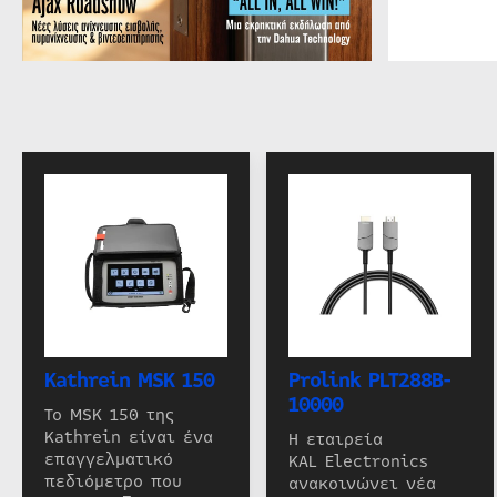
Kathrein MSK 150
Prolink PLT288B-
10000
Το MSK 150 της
Kathrein είναι ένα
Η εταιρεία
επαγγελματικό
KAL Electronics
πεδιόμετρο που
ανακοινώνει νέα