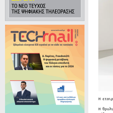
Η εται
Η θρυλ