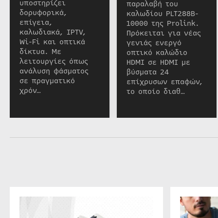
υποστηρίζει
παραλαβή του
δορυφορικά,
καλωδίου PLT288B-
επίγεια,
10000 της Prolink.
καλωδιακά, IPTV,
Πρόκειται για νέας
Wi-Fi και οπτικά
γενιάς ενεργό
δίκτυα. Με
οπτικό καλώδιο
λειτουργίες όπως
HDMI σε HDMI με
ανάλυση φάσματος
βύσματα 24
σε πραγματικό
επίχρυσων επαφών,
χρόν…
το οποίο διαθ…