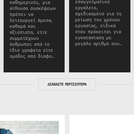
επαγγελματικό
καθημερινές, μια
εργαλείο,
αίθουσα συσκέψεων
σχεδιασμένο για τη
πρέπει να
μείωση του χρόνου
λειτουργεί άμεσα,
εργασίας, ειδικά
καθαρά και
όταν πρόκειται για
αξιόπιστα, είτε
εγκατάσταση με
συμμετέχουν
μεγάλο αριθμό συν…
άνθρωποι από το
ίδιο γραφείο είτε
ομάδες από διαφο…
ΔΙΑΒΑΣΤΕ ΠΕΡΙΣΣΟΤΕΡΑ