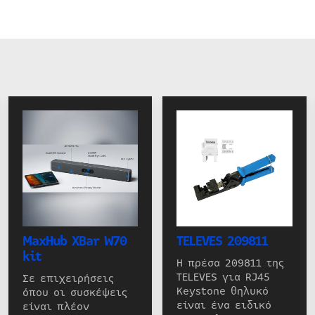
MaxHub XBar W70
TELEVES 209811
kit
Η πρέσα 209811 της
TELEVES για RJ45
Σε επιχειρήσεις
Keystone θηλυκό
όπου οι συσκέψεις
είναι ένα ειδικό
είναι πλέον