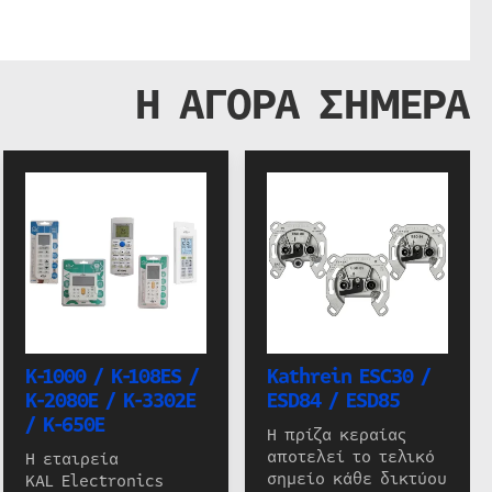
Η ΑΓΟΡΑ ΣΗΜΕΡΑ
K-1000 / K-108ES /
Kathrein ESC30 /
K-2080E / K-3302E
ESD84 / ESD85
/ K-650E
Η πρίζα κεραίας
αποτελεί το τελικό
Η εταιρεία
σημείο κάθε δικτύου
KAL Electronics