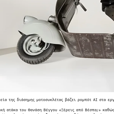
ρεία της διάσημης μοτοσυκλέτας βάζει ρομπότ ΑΙ στα ερ
ική ατάκα του Θανάση Βέγγου «Ξέρεις από Βέσπα;» καθώ