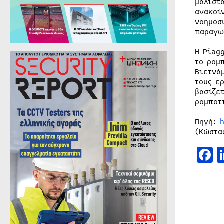
μάλιστ
ανακοί
νοημοσ
παραγω
Η Piag
το ρομ
Βιετνά
τους ε
βασίζε
ρομποτ
Πηγή:
(Κώστα
F