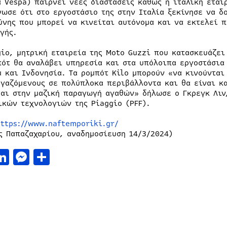
α Vespa) παίρνει νέες διαστάσεις καθώς η ιταλική εται
νωσε ότι στο εργοστάσιο της στην Ιταλία ξεκίνησε να δ
ύνης που μπορεί να κινείται αυτόνομα και να εκτελεί π
γής.
gio, μητρική εταιρεία της Moto Guzzi που κατασκευάζει
πότ θα αναλάβει υπηρεσία και στα υπόλοιπα εργοστάσια 
μ και Ινδονησία. Τα ρομπότ Kilo μπορούν «να κινούντα
ργαζόμενους σε πολύπλοκα περιβάλλοντα και θα είναι κ
ται στην μαζική παραγωγή αγαθών» δήλωσε ο Γκρεγκ Λιν
ικών τεχνολογιών της Piaggio (PFF).
https://www.naftemporiki.gr/
ς Παπαζαχαρίου, αναδημοσίευση 14/3/2024)
acebook
LinkedIn
Messenger
Μοιραστείτε