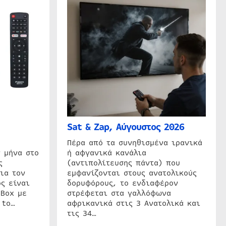
Sat & Zap, Αύγουστος 2026
η
Πέρα από τα συνηθισμένα ιρανικά
 μήνα στο
ή αφγανικά κανάλια
ς
(αντιπολίτευσης πάντα) που
ια τον
εμφανίζονται στους ανατολικούς
ς είναι
δορυφόρους, το ενδιαφέρον
 Box με
στρέφεται στα γαλλόφωνα
 to…
αφρικανικά στις 3 Ανατολικά και
τις 34…