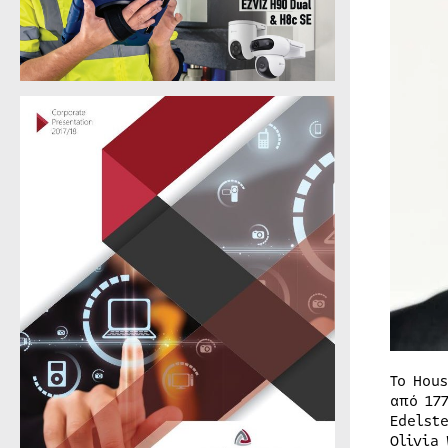
Το Hou
από 17
Edelst
Olivia