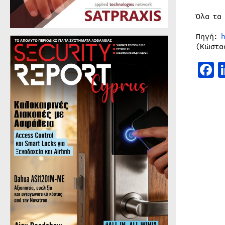
Όλα τα
Πηγή:
(Κώστα
F