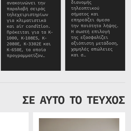
διανομής
ανακοινώνει την
τηλεοπτικού
παραλαβή σειράς
σήματος και
τηλεχειριστηρίων
επηρεάζει άμεσα
για κλιματιστικά
την ποιότητα λήψης.
και air condition.
Η σωστή επιλογή
Πρόκειται για τα K-
της εξασφαλίζει
1000, K-108ES, K-
αξιόπιστη μετάδοση,
2080E, K-3302E και
χαμηλές απώλειες
K-650E, τα οποία
και σ…
προγραμματίζον…
ΣΕ ΑΥΤΟ ΤΟ ΤΕΥΧΟΣ