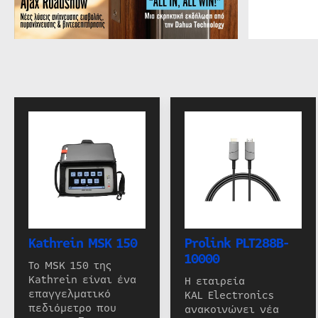
Kathrein MSK 150
Prolink PLT288B-
10000
Το MSK 150 της
Kathrein είναι ένα
Η εταιρεία
επαγγελματικό
KAL Electronics
πεδιόμετρο που
ανακοινώνει νέα