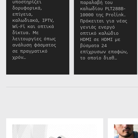
υποστηρίζει
παραλαβή του
δορυφορικά,
καλωδίου PLT288B-
επίγεια,
10000 της Prolink.
καλωδιακά, IPTV,
Πρόκειται για νέας
Wi-Fi και οπτικά
γενιάς ενεργό
δίκτυα. Με
οπτικό καλώδιο
λειτουργίες όπως
HDMI σε HDMI με
ανάλυση φάσματος
βύσματα 24
σε πραγματικό
επίχρυσων επαφών,
χρόν…
το οποίο διαθ…