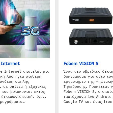
Internet
Fobem VISION S
e Internet αποτελεί μια
Έναν νέο υβριδικό δέκτ
κή λύση για σταθερή
δοκιμάσαμε για αυτό τον
σύνδεση υψηλής
εργαστήριο της Ψηφιακή
, σε σπίτια ή εξοχικές
Τηλεόρασης. Πρόκειται γ
 που βρίσκονται εκτός
Fobem VISION S, ο οποίο
 δικτύων οπτικής ίνας.
ταυτόχρονα ένα Android
προγράμματα…
Google TV και ένας free