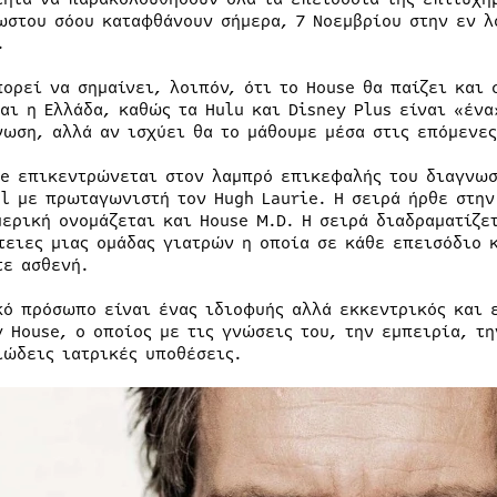
ωστου σόου καταφθάνουν σήμερα, 7 Νοεμβρίου στην εν λ
.
πορεί να σημαίνει, λοιπόν, ότι το House θα παίζει και
και η Ελλάδα, καθώς τα Hulu και Disney Plus είναι «έν
νωση, αλλά αν ισχύει θα το μάθουμε μέσα στις επόμενε
se επικεντρώνεται στον λαμπρό επικεφαλής του διαγνωσ
al με πρωταγωνιστή τον Hugh Laurie. Η σειρά ήρθε στην
μερική ονομάζεται και House M.D. Η σειρά διαδραματίζε
τειες μιας ομάδας γιατρών η οποία σε κάθε επεισόδιο 
τε ασθενή.
κό πρόσωπο είναι ένας ιδιοφυής αλλά εκκεντρικός και 
y House, ο οποίος με τις γνώσεις του, την εμπειρία, τη
ιώδεις ιατρικές υποθέσεις.