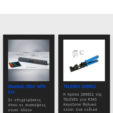
MaxHub XBar W70
TELEVES 209811
kit
Η πρέσα 209811 της
TELEVES για RJ45
Σε επιχειρήσεις
Keystone θηλυκό
όπου οι συσκέψεις
είναι ένα ειδικό
είναι πλέον