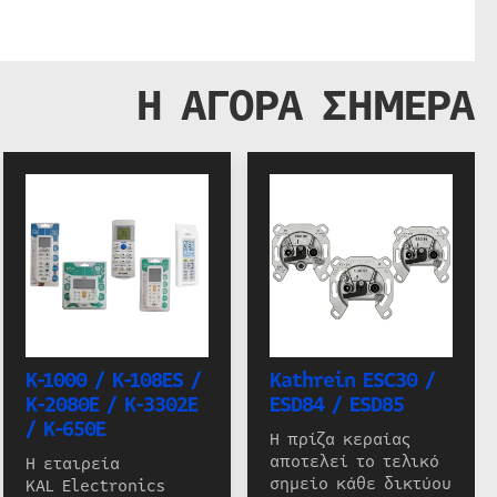
Η ΑΓΟΡΑ ΣΗΜΕΡΑ
K-1000 / K-108ES /
Kathrein ESC30 /
K-2080E / K-3302E
ESD84 / ESD85
/ K-650E
Η πρίζα κεραίας
αποτελεί το τελικό
Η εταιρεία
σημείο κάθε δικτύου
KAL Electronics