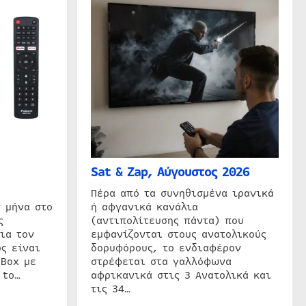
Sat & Zap, Αύγουστος 2026
η
Πέρα από τα συνηθισμένα ιρανικά
 μήνα στο
ή αφγανικά κανάλια
ς
(αντιπολίτευσης πάντα) που
ια τον
εμφανίζονται στους ανατολικούς
ς είναι
δορυφόρους, το ενδιαφέρον
 Box με
στρέφεται στα γαλλόφωνα
 to…
αφρικανικά στις 3 Ανατολικά και
τις 34…