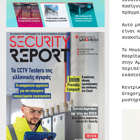
πασίγν
πράγμα
Αυτό μ
είναι 
ανακοί
Το Hou
Hospit
στην Α
περιπέ
εκάστο
Κεντρι
Gregor
μυστηρ