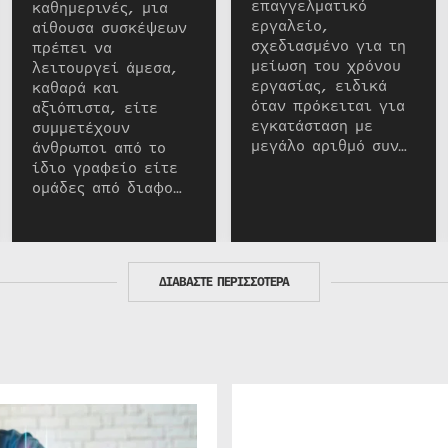
επαγγελματικό
καθημερινές, μια
εργαλείο,
αίθουσα συσκέψεων
σχεδιασμένο για τη
πρέπει να
μείωση του χρόνου
λειτουργεί άμεσα,
εργασίας, ειδικά
καθαρά και
όταν πρόκειται για
αξιόπιστα, είτε
εγκατάσταση με
συμμετέχουν
μεγάλο αριθμό συν…
άνθρωποι από το
ίδιο γραφείο είτε
ομάδες από διαφο…
ΔΙΑΒΑΣΤΕ ΠΕΡΙΣΣΟΤΕΡΑ