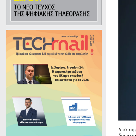
Από σή
δυνατό