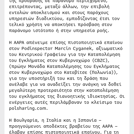
της πρόσβασης σε παράνομο περιεχόμενο,
επιτρέποντας, μεταξύ άλλων, την επιβολή
εντολών αποκλεισμού και στους παρόχους
υπηρεσιών διαδικτύου, εμποδίζοντας έτσι τον
τελικό χρήστη να αποκτήσει πρόσβαση στον
παράνομο ιστότοπο ή στην υπηρεσία ροής.
Η AAPA απένειμε επίσης πιστοποιητικά επαίνου
στον Podinspector Marcin Cyganek, αξιωματικό
του Κεντρικού Γραφείου για την Καταπολέμηση
του Εγκλήματος στον Κυβερνοχώρο (CBZC),
(πρώην Μονάδα Καταπολέμησης του Εγκλήματος
στον Κυβερνοχώρο στο Κατοβίτσε (Πολωνία)),
για την υποστήριξή του και τη δράση που
ανέλαβε για να αναδείξει την ανάγκη να δοθεί
μεγαλύτερη προτεραιότητα στην καταπολέμηση
του εγκλήματος της διανοητικής ιδιοκτησίας. Οι
ενέργειες αυτές περιλάμβαναν το κλείσιμο του
polsharing.com.
Η Βουλγαρία, η Ιταλία και η Ισπανία –
προηγούμενοι αποδέκτες βραβείου της AAPA –
έλαβαν επίσης πιστοποιητικά επαίνου. Για τη