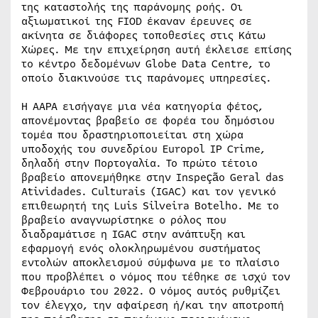
της καταστολής της παράνομης ροής. Οι
αξιωματικοί της FIOD έκαναν έρευνες σε
ακίνητα σε διάφορες τοποθεσίες στις Κάτω
Χώρες. Με την επιχείρηση αυτή έκλεισε επίσης
το κέντρο δεδομένων Globe Data Centre, το
οποίο διακινούσε τις παράνομες υπηρεσίες.
Η AAPA εισήγαγε μια νέα κατηγορία φέτος,
απονέμοντας βραβείο σε φορέα του δημόσιου
τομέα που δραστηριοποιείται στη χώρα
υποδοχής του συνεδρίου Europol IP Crime,
δηλαδή στην Πορτογαλία. Το πρώτο τέτοιο
βραβείο απονεμήθηκε στην Inspeção Geral das
Atividades. Culturais (IGAC) και τον γενικό
επιθεωρητή της Luis Silveira Botelho. Με το
βραβείο αναγνωρίστηκε ο ρόλος που
διαδραμάτισε η IGAC στην ανάπτυξη και
εφαρμογή ενός ολοκληρωμένου συστήματος
εντολών αποκλεισμού σύμφωνα με το πλαίσιο
που προβλέπει ο νόμος που τέθηκε σε ισχύ τον
Φεβρουάριο του 2022. Ο νόμος αυτός ρυθμίζει
τον έλεγχο, την αφαίρεση ή/και την αποτροπή