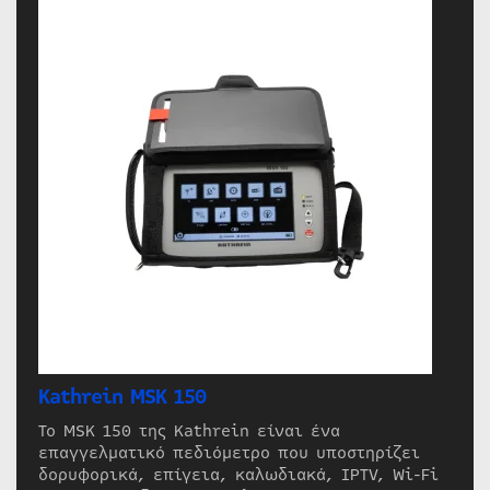
Kathrein MSK 150
Το MSK 150 της Kathrein είναι ένα
επαγγελματικό πεδιόμετρο που υποστηρίζει
δορυφορικά, επίγεια, καλωδιακά, IPTV, Wi-Fi