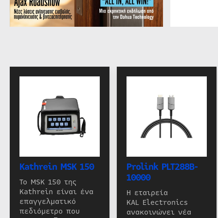
Kathrein MSK 150
Prolink PLT288B-
10000
Το MSK 150 της
Kathrein είναι ένα
Η εταιρεία
επαγγελματικό
KAL Electronics
πεδιόμετρο που
ανακοινώνει νέα