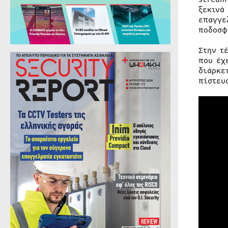
ξεκινά
επαγγε
ποδοσφ
Στην τ
που έχ
διάρκε
πίστευ