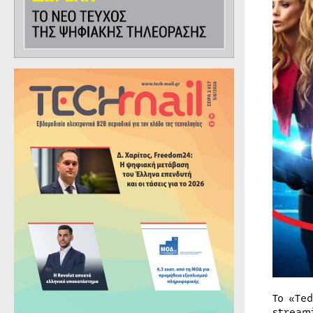
Το «Te
stream