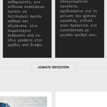
επαγγελματικό
καθημερινές, μια
εργαλείο,
αίθουσα συσκέψεων
σχεδιασμένο για τη
πρέπει να
μείωση του χρόνου
λειτουργεί άμεσα,
εργασίας, ειδικά
καθαρά και
όταν πρόκειται για
αξιόπιστα, είτε
εγκατάσταση με
συμμετέχουν
μεγάλο αριθμό συν…
άνθρωποι από το
ίδιο γραφείο είτε
ομάδες από διαφο…
ΔΙΑΒΑΣΤΕ ΠΕΡΙΣΣΟΤΕΡΑ