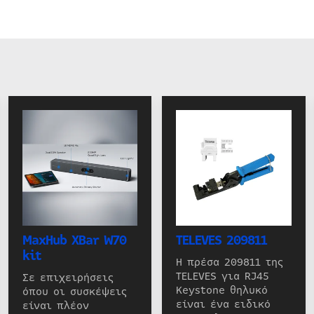
MaxHub XBar W70
TELEVES 209811
kit
Η πρέσα 209811 της
TELEVES για RJ45
Σε επιχειρήσεις
Keystone θηλυκό
όπου οι συσκέψεις
είναι ένα ειδικό
είναι πλέον