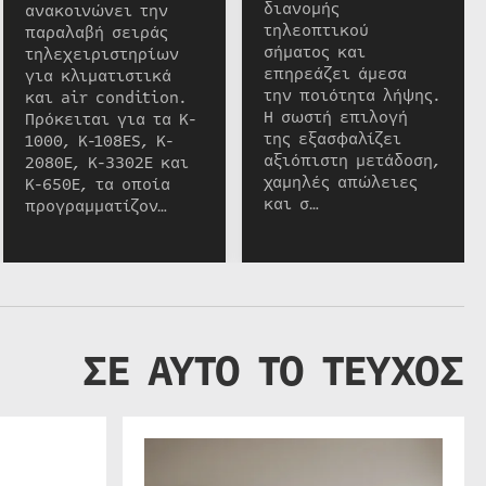
διανομής
ανακοινώνει την
τηλεοπτικού
παραλαβή σειράς
σήματος και
τηλεχειριστηρίων
επηρεάζει άμεσα
για κλιματιστικά
την ποιότητα λήψης.
και air condition.
Η σωστή επιλογή
Πρόκειται για τα K-
της εξασφαλίζει
1000, K-108ES, K-
αξιόπιστη μετάδοση,
2080E, K-3302E και
χαμηλές απώλειες
K-650E, τα οποία
και σ…
προγραμματίζον…
ΣΕ ΑΥΤΟ ΤΟ ΤΕΥΧΟΣ