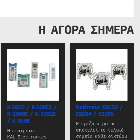
Η ΑΓΟΡΑ ΣΗΜΕΡΑ
K-1000 / K-108ES /
Kathrein ESC30 /
K-2080E / K-3302E
ESD84 / ESD85
/ K-650E
Η πρίζα κεραίας
αποτελεί το τελικό
Η εταιρεία
σημείο κάθε δικτύου
KAL Electronics