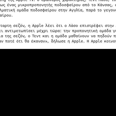
 ως ένας μικροπροπονητής ποδοσφαίρου από το Κάνσας, 
λματική ομάδα ποδοσφαίρου στην Αγγλία, παρά το γεγον
αίρου.
έταρτη σεζόν, η Apple λέει ότι ο Λάσο επιστρέφει στην
ει αντιμετωπίσει μέχρι τώρα: την προπονητική ομάδα γ
ια της σεζόν, ο Τεντ και η ομάδα μαθαίνουν να πηδούν 
αν ποτέ ότι θα έκαναν», δήλωσε η Apple. Η Apple κοινο