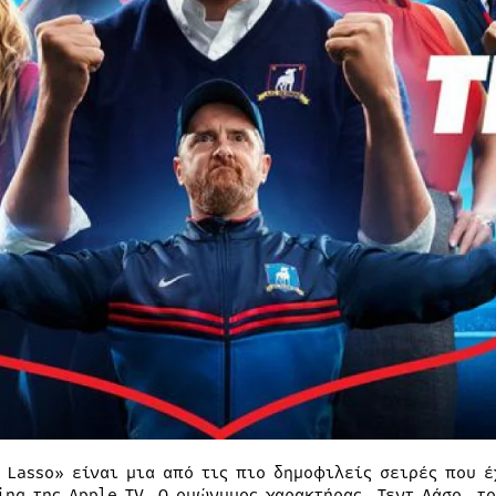
d Lasso» είναι μια από τις πιο δημοφιλείς σειρές που 
ing της Apple TV. Ο ομώνυμος χαρακτήρας, Τεντ Λάσο, τ