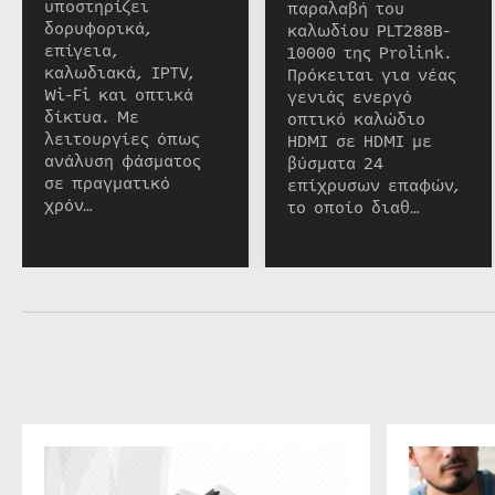
υποστηρίζει
παραλαβή του
δορυφορικά,
καλωδίου PLT288B-
επίγεια,
10000 της Prolink.
καλωδιακά, IPTV,
Πρόκειται για νέας
Wi-Fi και οπτικά
γενιάς ενεργό
δίκτυα. Με
οπτικό καλώδιο
λειτουργίες όπως
HDMI σε HDMI με
ανάλυση φάσματος
βύσματα 24
σε πραγματικό
επίχρυσων επαφών,
χρόν…
το οποίο διαθ…