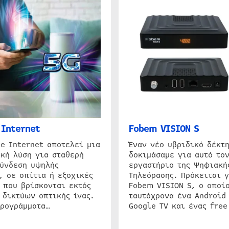
Internet
Fobem VISION S
e Internet αποτελεί μια
Έναν νέο υβριδικό δέκτ
κή λύση για σταθερή
δοκιμάσαμε για αυτό τον
σύνδεση υψηλής
εργαστήριο της Ψηφιακή
, σε σπίτια ή εξοχικές
Τηλεόρασης. Πρόκειται γ
 που βρίσκονται εκτός
Fobem VISION S, ο οποίο
 δικτύων οπτικής ίνας.
ταυτόχρονα ένα Android
προγράμματα…
Google TV και ένας free