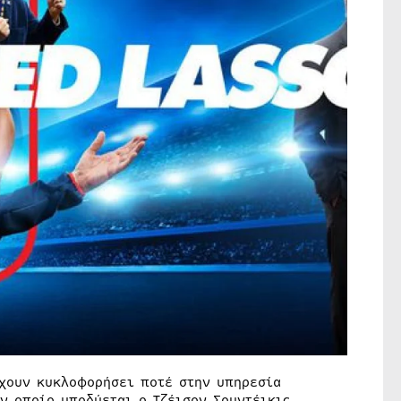
έχουν κυκλοφορήσει ποτέ στην υπηρεσία
ον οποίο υποδύεται ο Τζέισον Σουντέικις,