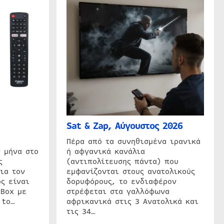
Sat & Zap, Αύγουστος 2026
η
Πέρα από τα συνηθισμένα ιρανικά
 μήνα στο
ή αφγανικά κανάλια
ς
(αντιπολίτευσης πάντα) που
ια τον
εμφανίζονται στους ανατολικούς
ς είναι
δορυφόρους, το ενδιαφέρον
 Box με
στρέφεται στα γαλλόφωνα
 to…
αφρικανικά στις 3 Ανατολικά και
τις 34…