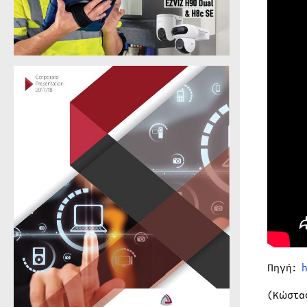
Πηγή:
(Κώστα