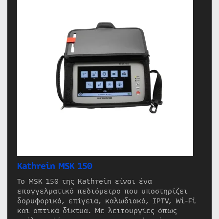
Kathrein MSK 150
Το MSK 150 της Kathrein είναι ένα
επαγγελματικό πεδιόμετρο που υποστηρίζει
δορυφορικά, επίγεια, καλωδιακά, IPTV, Wi-Fi
και οπτικά δίκτυα. Με λειτουργίες όπως