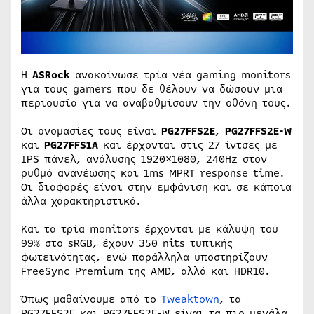
Η
ASRock
ανακοίνωσε τρία νέα gaming monitors
για τους gamers που δε θέλουν να δώσουν μια
περιουσία για να αναβαθμίσουν την οθόνη τους.
Οι ονομασίες τους είναι
PG27FFS2E
,
PG27FFS2E-W
και
PG27FFS1A
και έρχονται στις 27 ίντσες με
IPS πάνελ, ανάλυσης 1920×1080, 240Hz στον
ρυθμό ανανέωσης και 1ms MPRT response time.
Οι διαφορές είναι στην εμφάνιση και σε κάποια
άλλα χαρακτηριστικά.
Και τα τρία monitors έρχονται με κάλυψη του
99% στο sRGB, έχουν 350 nits τυπικής
φωτεινότητας, ενώ παράλληλα υποστηρίζουν
FreeSync Premium της AMD, αλλά και HDR10.
Όπως μαθαίνουμε από το
Tweaktown
, τα
PG27FFS2E και PG27FFS2E-W είναι τα πιο μεγάλα