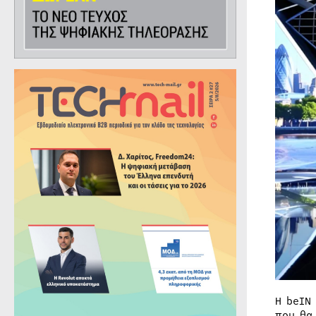
Η beIN
που θα