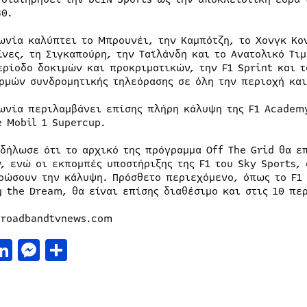
30.
ωνία καλύπτει το Μπρουνέι, την Καμπότζη, το Χονγκ Κον
ίνες, τη Σιγκαπούρη, την Ταϊλάνδη και το Ανατολικό Τι
ερίοδο δοκιμών και προκριματικών, την F1 Sprint και 
ρμών συνδρομητικής τηλεόρασης σε όλη την περιοχή και
ωνία περιλαμβάνει επίσης πλήρη κάλυψη της F1 Academy
e Mobil 1 Supercup.
 δήλωσε ότι το αρχικό της πρόγραμμα Off The Grid θα 
, ενώ οι εκπομπές υποστήριξης της F1 του Sky Sports, 
ρώσουν την κάλυψη. Πρόσθετο περιεχόμενο, όπως το F1 
g the Dream, θα είναι επίσης διαθέσιμο και στις 10 πε
broadbandtvnews.com
acebook
LinkedIn
Messenger
Μοιραστείτε