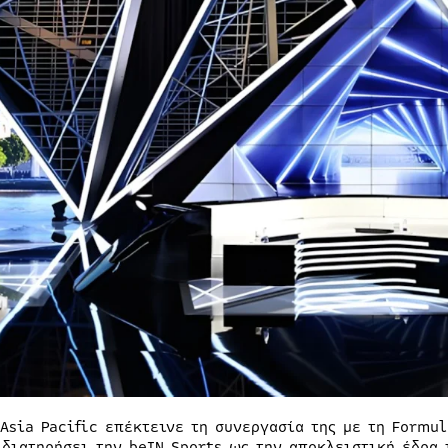
 Asia Pacific επέκτεινε τη συνεργασία της με τη Formu
 διατηρήσει την beIN Sports ως την αποκλειστική έδρα 