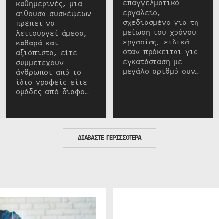
επαγγελματικό
καθημερινές, μια
εργαλείο,
αίθουσα συσκέψεων
σχεδιασμένο για τη
πρέπει να
μείωση του χρόνου
λειτουργεί άμεσα,
εργασίας, ειδικά
καθαρά και
όταν πρόκειται για
αξιόπιστα, είτε
εγκατάσταση με
συμμετέχουν
μεγάλο αριθμό συν…
άνθρωποι από το
ίδιο γραφείο είτε
ομάδες από διαφο…
ΔΙΑΒΑΣΤΕ ΠΕΡΙΣΣΟΤΕΡΑ