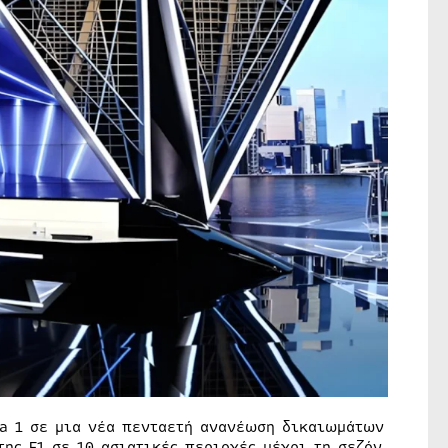
la 1 σε μια νέα πενταετή ανανέωση δικαιωμάτων
της F1 σε 10 ασιατικές περιοχές μέχρι τη σεζόν