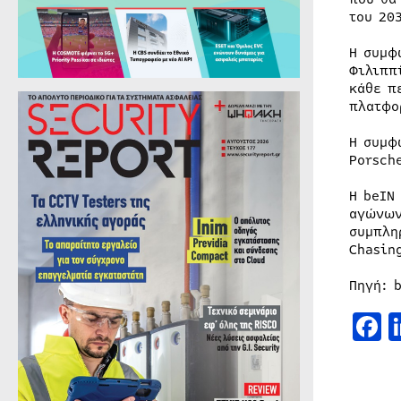
του 20
Η συμφ
Φιλιππ
κάθε π
πλατφο
Η συμφ
Porsch
Η beIN
αγώνων
συμπλη
Chasin
Πηγή: 
F