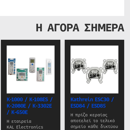
Η ΑΓΟΡΑ ΣΗΜΕΡΑ
K-1000 / K-108ES /
Kathrein ESC30 /
K-2080E / K-3302E
ESD84 / ESD85
/ K-650E
Η πρίζα κεραίας
αποτελεί το τελικό
Η εταιρεία
σημείο κάθε δικτύου
KAL Electronics