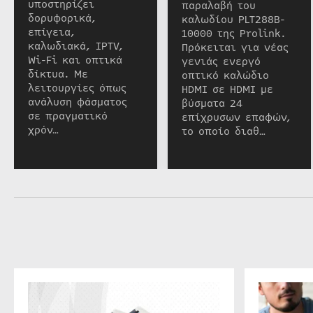
υποστηρίζει
παραλαβή του
δορυφορικά,
καλωδίου PLT288B-
επίγεια,
10000 της Prolink.
καλωδιακά, IPTV,
Πρόκειται για νέας
Wi-Fi και οπτικά
γενιάς ενεργό
δίκτυα. Με
οπτικό καλώδιο
λειτουργίες όπως
HDMI σε HDMI με
ανάλυση φάσματος
βύσματα 24
σε πραγματικό
επίχρυσων επαφών,
χρόν…
το οποίο διαθ…