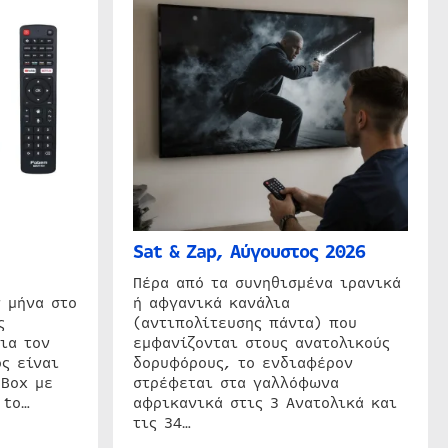
Sat & Zap, Αύγουστος 2026
η
Πέρα από τα συνηθισμένα ιρανικά
 μήνα στο
ή αφγανικά κανάλια
ς
(αντιπολίτευσης πάντα) που
ια τον
εμφανίζονται στους ανατολικούς
ς είναι
δορυφόρους, το ενδιαφέρον
 Box με
στρέφεται στα γαλλόφωνα
 to…
αφρικανικά στις 3 Ανατολικά και
τις 34…