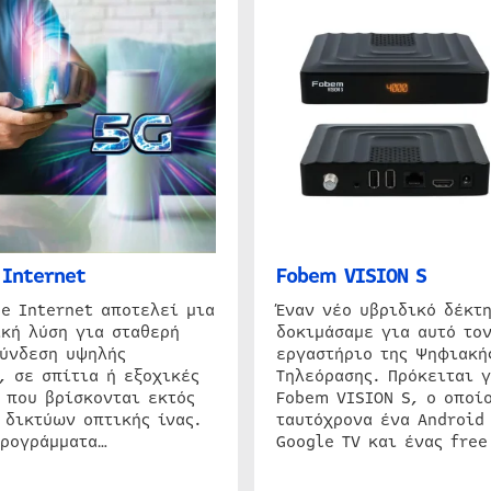
Internet
Fobem VISION S
e Internet αποτελεί μια
Έναν νέο υβριδικό δέκτ
κή λύση για σταθερή
δοκιμάσαμε για αυτό τον
σύνδεση υψηλής
εργαστήριο της Ψηφιακή
, σε σπίτια ή εξοχικές
Τηλεόρασης. Πρόκειται γ
 που βρίσκονται εκτός
Fobem VISION S, ο οποίο
 δικτύων οπτικής ίνας.
ταυτόχρονα ένα Android
προγράμματα…
Google TV και ένας free