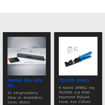
MaxHub XBar W70
TELEVES 209811
kit
Η πρέσα 209811 της
TELEVES για RJ45
Σε επιχειρήσεις
Keystone θηλυκό
όπου οι συσκέψεις
είναι ένα ειδικό
είναι πλέον