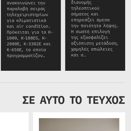
διανομής
ανακοινώνει την
τηλεοπτικού
παραλαβή σειράς
σήματος και
τηλεχειριστηρίων
επηρεάζει άμεσα
για κλιματιστικά
την ποιότητα λήψης.
και air condition.
Η σωστή επιλογή
Πρόκειται για τα K-
της εξασφαλίζει
1000, K-108ES, K-
αξιόπιστη μετάδοση,
2080E, K-3302E και
χαμηλές απώλειες
K-650E, τα οποία
και σ…
προγραμματίζον…
ΣΕ ΑΥΤΟ ΤΟ ΤΕΥΧΟΣ