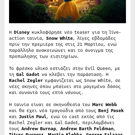
Η
Disney
κυκλοφόρησε νέο teaser για τη live-
action ταινία,
Snow White
, λίγες εβδομάδες
πριν την πρεμιέρα της στις 21 Μαρτίου, ενώ
παράλληλα ανακοινώνει και το άνοιγμα της
προπώλησης των εισιτηρίων.
Το φρέσκο υλικό εστιάζει στην Evil Queen, με
τη
Gal Gadot
να κλέβει την παράσταση. Η
Rachel Zegler
εμφανίζεται ως Snow White, σε
νέες σκηνές όπου μπαίνει στο μαγεμένο δάσος
και συναντά τους επτά νάνους.
Η ταινία είναι σε σκηνοθεσία του
Marc Webb
και θα έχει νέα τραγούδια από τους
Benj Pasek
και
Justin Paul
, ενώ το cast εκτός από τις
Rachel Zegler και Gal Gadot, περιλαμβάνει
τους
Andrew Burnap
,
Andrew Barth Feldman
,
Tituss Burgess
,
Martin Klebba
,
George Salazar
,