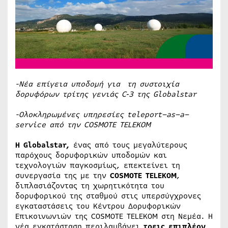
-Νέα επίγεια υποδομή για τη συστοιχία
δορυφόρων τρίτης γενιάς
C
‑3 της
Globalstar
-Ολοκληρωμένες υπηρεσίες
teleport
–
as
–
a
–
service
από την
COSMOTE
TELEKOM
Η Globalstar,
ένας από τους μεγαλύτερους
παρόχους δορυφορικών υποδομών και
τεχνολογιών παγκοσμίως, επεκτείνει τη
συνεργασία της με την
COSMOTE
TELEKOM
,
διπλασιάζοντας τη χωρητικότητα του
δορυφορικού της σταθμού στις υπερσύγχρονες
εγκαταστάσεις του Κέντρου Δορυφορικών
Επικοινωνιών της COSMOTE TELEKOM στη Νεμέα. Η
νέα εγκατάσταση περιλαμβάνει
τρεις επιπλέον