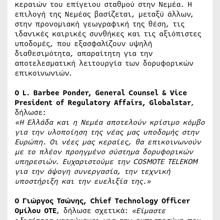
κεραιών του επίγειου σταθμού στην Νεμέα. Η
επιλογή της Νεμέας βασίζεται, μεταξύ άλλων,
στην προνομιακή γεωγραφική της θέση, τις
ιδανικές καιρικές συνθήκες και τις αξιόπιστες
υποδομές, που εξασφαλίζουν υψηλή
διαθεσιμότητα, απαραίτητη για την
αποτελεσματική λειτουργία των δορυφορικών
επικοινωνιών.
Ο L. Barbee Ponder, General Counsel & Vice
President of Regulatory Affairs, Globalstar
,
δήλωσε:
«
Η Ελλάδα και η Νεμέα αποτελούν κρίσιμο κόμβο
για την υλοποίηση της νέας μας υποδομής στην
Ευρώπη.
Οι νέες μας κεραίες, θα επικοινωνούν
με το πλέον προηγμένο σύστημα
δορυφορικών
υπηρεσιών. Ευχαριστούμε την
COSMOTE
TELEKOM
για την άψογη συνεργασία, την τεχνική
υποστήριξη και την ευελιξία της.»
Ο Γιώργος Τσώνης, Chief Technology Officer
Ομίλου ΟΤΕ
, δήλωσε σχετικά:
«
Είμαστε