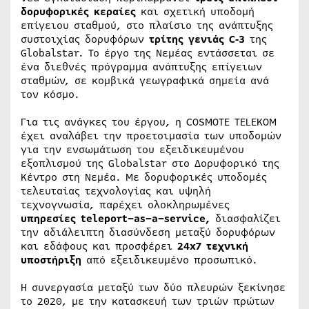
δορυφορικές κεραίες
και σχετική υποδομή
επίγειου σταθμού, στο πλαίσιο της ανάπτυξης
συστοιχίας δορυφόρων
τρίτης γενιάς C‑3
της
Globalstar. Το έργο της Νεμέας εντάσσεται σε
ένα διεθνές πρόγραμμα ανάπτυξης επίγειων
σταθμών, σε κομβικά γεωγραφικά σημεία ανά
τον κόσμο.
Για τις ανάγκες του έργου, η COSMOTE TELEKOM
έχει αναλάβει την προετοιμασία των υποδομών
για την ενσωμάτωση του εξειδικευμένου
εξοπλισμού της Globalstar στο Δορυφορικό της
Κέντρο στη Νεμέα. Με δορυφορικές υποδομές
τελευταίας τεχνολογίας και υψηλή
τεχνογνωσία, παρέχει ολοκληρωμένες
υπηρεσίες
teleport
–
as
–
a
–
service
,
διασφαλίζει
την αδιάλειπτη διασύνδεση μεταξύ δορυφόρων
και εδάφους και προσφέρει
24
x
7 τεχνική
υποστήριξη
από εξειδικευμένο προσωπικό.
Η συνεργασία μεταξύ των δύο πλευρών ξεκίνησε
το 2020, με την κατασκευή των τριών πρώτων