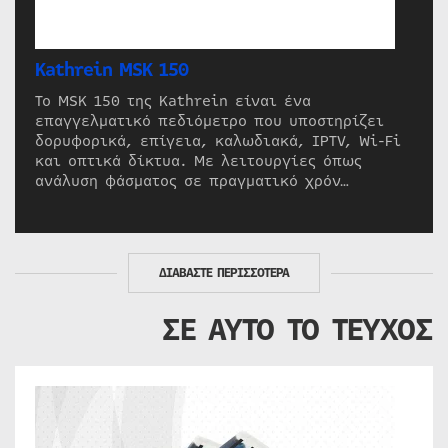
Kathrein MSK 150
Το MSK 150 της Kathrein είναι ένα
επαγγελματικό πεδιόμετρο που υποστηρίζει
δορυφορικά, επίγεια, καλωδιακά, IPTV, Wi-Fi
και οπτικά δίκτυα. Με λειτουργίες όπως
ανάλυση φάσματος σε πραγματικό χρόν…
ΔΙΑΒΑΣΤΕ ΠΕΡΙΣΣΟΤΕΡΑ
ΣΕ ΑΥΤΟ ΤΟ ΤΕΥΧΟΣ