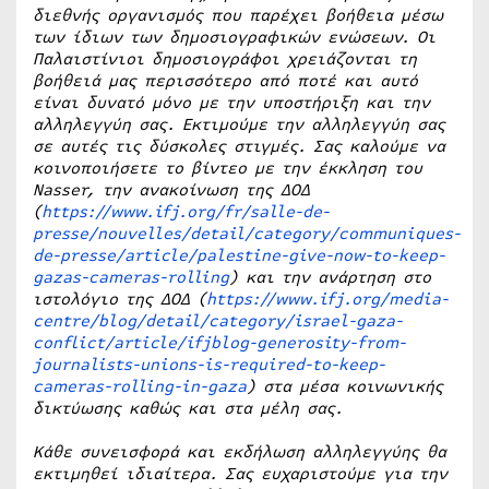
διεθνής οργανισμός που παρέχει βοήθεια μέσω
των ίδιων των δημοσιογραφικών ενώσεων. Οι
Παλαιστίνιοι δημοσιογράφοι χρειάζονται τη
βοήθειά μας περισσότερο από ποτέ και αυτό
είναι δυνατό μόνο με την υποστήριξη και την
αλληλεγγύη σας. Εκτιμούμε την αλληλεγγύη σας
σε αυτές τις δύσκολες στιγμές. Σας καλούμε να
κοινοποιήσετε το βίντεο με την έκκληση του
Nasser, την ανακοίνωση της ΔΟΔ
(
https://www.ifj.org/fr/salle-de-
presse/nouvelles/detail/category/communiques-
de-presse/article/palestine-give-now-to-keep-
gazas-cameras-rolling
) και την ανάρτηση στο
ιστολόγιο της ΔΟΔ (
https://www.ifj.org/media-
centre/blog/detail/category/israel-gaza-
conflict/article/ifjblog-generosity-from-
journalists-unions-is-required-to-keep-
cameras-rolling-in-gaza
) στα μέσα κοινωνικής
δικτύωσης καθώς και στα μέλη σας.
Κάθε συνεισφορά και εκδήλωση αλληλεγγύης θα
εκτιμηθεί ιδιαίτερα. Σας ευχαριστούμε για την