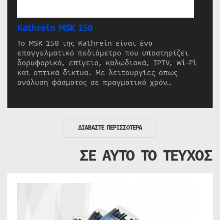
Kathrein MSK 150
Το MSK 150 της Kathrein είναι ένα
επαγγελματικό πεδιόμετρο που υποστηρίζει
δορυφορικά, επίγεια, καλωδιακά, IPTV, Wi-Fi
και οπτικά δίκτυα. Με λειτουργίες όπως
ανάλυση φάσματος σε πραγματικό χρόν…
ΔΙΑΒΑΣΤΕ ΠΕΡΙΣΣΟΤΕΡΑ
ΣΕ ΑΥΤΟ ΤΟ ΤΕΥΧΟΣ