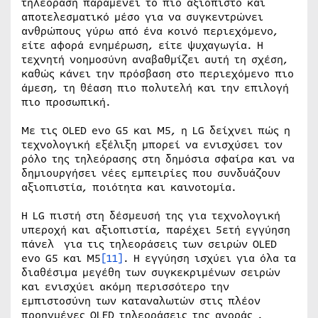
τηλεόραση παραμένει το πιο αξιόπιστο και
αποτελεσματικό μέσο για να συγκεντρώνει
ανθρώπους γύρω από ένα κοινό περιεχόμενο,
είτε αφορά ενημέρωση, είτε ψυχαγωγία. Η
τεχνητή νοημοσύνη αναβαθμίζει αυτή τη σχέση,
καθώς κάνει την πρόσβαση στο περιεχόμενο πιο
άμεση, τη θέαση πιο πολυτελή και την επιλογή
πιο προσωπική.
Με τις OLED evo G5 και M5, η LG δείχνει πώς η
τεχνολογική εξέλιξη μπορεί να ενισχύσει τον
ρόλο της τηλεόρασης στη δημόσια σφαίρα και να
δημιουργήσει νέες εμπειρίες που συνδυάζουν
αξιοπιστία, ποιότητα και καινοτομία.
Η LG πιστή στη δέσμευσή της για τεχνολογική
υπεροχή και αξιοπιστία, παρέχει 5ετή εγγύηση
πάνελ για τις τηλεοράσεις των σειρών OLED
evo G5 και M5
[11]
. Η εγγύηση ισχύει για όλα τα
διαθέσιμα μεγέθη των συγκεκριμένων σειρών
και ενισχύει ακόμη περισσότερο την
εμπιστοσύνη των καταναλωτών στις πλέον
προηγμένες OLED τηλεοράσεις της αγοράς .