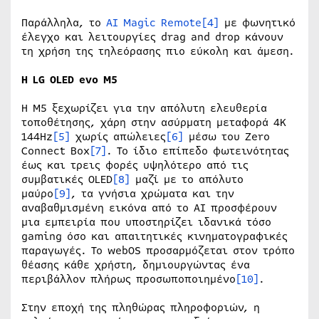
Παράλληλα, το
AI Magic Remote
[4]
με φωνητικό
έλεγχο και λειτουργίες drag and drop κάνουν
τη χρήση της τηλεόρασης πιο εύκολη και άμεση.
Η LG OLED evo M5
Η M5 ξεχωρίζει για την απόλυτη ελευθερία
τοποθέτησης, χάρη στην ασύρματη μεταφορά 4K
144Hz
[5]
χωρίς απώλειες
[6]
μέσω του Zero
Connect Box
[7]
. Το ίδιο επίπεδο φωτεινότητας
έως και τρεις φορές υψηλότερο από τις
συμβατικές OLED
[8]
μαζί με το απόλυτο
μαύρο
[9]
, τα γνήσια χρώματα και την
αναβαθμισμένη εικόνα από το AI προσφέρουν
μια εμπειρία που υποστηρίζει ιδανικά τόσο
gaming όσο και απαιτητικές κινηματογραφικές
παραγωγές. Το webOS προσαρμόζεται στον τρόπο
θέασης κάθε χρήστη, δημιουργώντας ένα
περιβάλλον πλήρως προσωποποιημένο
[10]
.
Στην εποχή της πληθώρας πληροφοριών, η