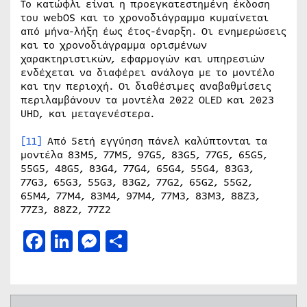
Το κατώφλι είναι η προεγκατεστημένη έκδοση
του webOS και το χρονοδιάγραμμα κυμαίνεται
από μήνα-λήξη έως έτος-έναρξη. Οι ενημερώσεις
και το χρονοδιάγραμμα ορισμένων
χαρακτηριστικών, εφαρμογών και υπηρεσιών
ενδέχεται να διαφέρει ανάλογα με το μοντέλο
και την περιοχή. Οι διαθέσιμες αναβαθμίσεις
περιλαμβάνουν τα μοντέλα 2022 OLED και 2023
UHD, και μεταγενέστερα.
[11]
Από 5ετή εγγύηση πάνελ καλύπτονται τα
μοντέλα 83M5, 77M5, 97G5, 83G5, 77G5, 65G5,
55G5, 48G5, 83G4, 77G4, 65G4, 55G4, 83G3,
77G3, 65G3, 55G3, 83G2, 77G2, 65G2, 55G2,
65M4, 77M4, 83M4, 97M4, 77M3, 83M3, 88Z3,
77Z3, 88Z2, 77Z2
Facebook
LinkedIn
Messenger
Μοιραστείτε