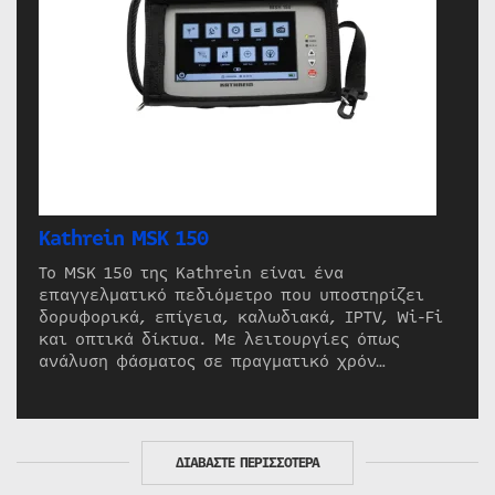
Kathrein MSK 150
Το MSK 150 της Kathrein είναι ένα
επαγγελματικό πεδιόμετρο που υποστηρίζει
δορυφορικά, επίγεια, καλωδιακά, IPTV, Wi-Fi
και οπτικά δίκτυα. Με λειτουργίες όπως
ανάλυση φάσματος σε πραγματικό χρόν…
ΔΙΑΒΑΣΤΕ ΠΕΡΙΣΣΟΤΕΡΑ