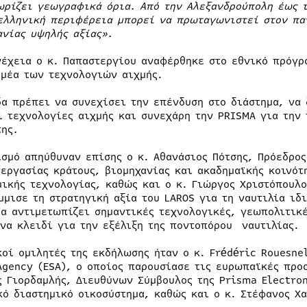
ωρίζει γεωγραφικά όρια. Από την Αλεξανδρούπολη έως τ
ελληνική περιφέρεια μπορεί να πρωταγωνιστεί στον παγ
ανίας υψηλής αξίας».
νέχεια ο κ. Παπαστεργίου αναφέρθηκε στο εθνικό πρόγρ
ομέα των τεχνολογιών αιχμής.
δα πρέπει να συνεχίσει την επένδυση στο διάστημα, να 
ι τεχνολογίες αιχμής και συνεχάρη την PRISMA για την
της
.
ισμό απηύθυναν επίσης ο κ. Αθανάσιος Πότσης, Πρόεδρος
νεργασίας κράτους, βιομηχανίας και ακαδημαϊκής κοινότ
μικής τεχνολογίας, καθώς και ο κ. Γιώργος Χριστόπουλο
μμισε τη στρατηγική αξία του LAROS για τη ναυτιλία ι
ία αντιμετωπίζει σημαντικές τεχνολογικές, γεωπολιτικέ
ένα κλειδί για την εξέλιξη της ποντοπόρου ναυτιλίας.
κοί ομιλητές της εκδήλωσης ήταν ο κ. Frédéric Rouesne
Agency (ESA), ο οποίος παρουσίασε τις ευρωπαϊκές προο
ς Γιορδαμλής, Διευθύνων Σύμβουλος της Prisma Electron
κό διαστημικό οικοσύστημα, καθώς και ο κ. Στέφανος Χα