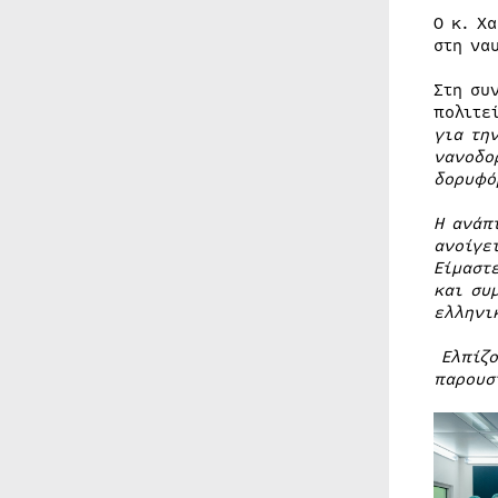
Ο κ. Χ
στη να
Στη συ
πολιτε
για τη
νανοδο
δορυφό
Η ανάπ
ανοίγε
Είμαστ
και συ
ελληνι
Ελπίζ
παρουσ