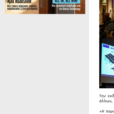
Την εκ
άλλων,
«Η παρ