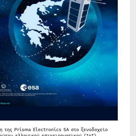
 της Prisma Electronics SA στο ξενοδοχείο
ρώτου ελληνικού επιχειρηματικού (IoT)