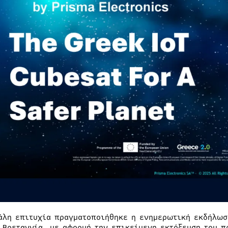
άλη επιτυχία πραγματοποιήθηκε η ενημερωτική εκδήλωση
 Βρεταννία, με αφορμή την επικείμενη εκτόξευση του π