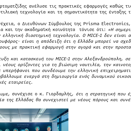
αρτοματζίδης ανέλυσε τις πρακτικές εφαρμογές καθώς τι
υτιλιακή τεχνολογία και τη σημαντικότητα της ένταξης
νέχεια, ο Διευθύνων Σύμβουλος της Prisma Electronics
ία και την ακαδημαϊκή κοινότητα τόνισε ότι:
«Η σημερι
ν ελληνική διαστημική τεχνολογία. Ο MICE-1 δεν είναι 
ρυφόρος· είναι η απόδειξη ότι η Ελλάδα μπορεί να σχεδ
ρους με πρακτική εφαρμογή στην αγορά και στην προστα
τυξη και κατασκευή του MICE-1 στην Αλεξανδρούπολη, σε
ι νέους ορίζοντες για τη βιώσιμη ναυτιλία, την καινοτ
ε υπερήφανοι που συνδέουμε την ελληνική επιχειρηματι
μβάλλουμε ενεργά στη δημιουργία ενός δυναμικού οικοσυ
κές εταιρείες.
ουμε,
συνέχισε ο κ. Γιορδαμλής
, ότι η στρατηγική που έ
ία της Ελλάδας θα συνεχιστεί με νέους πόρους και συν