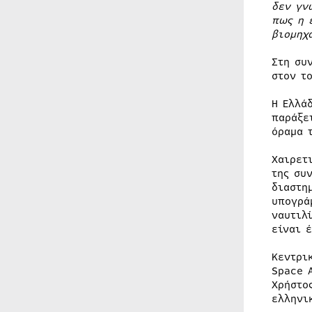
δεν γν
πως η 
βιομηχ
Στη συ
στον τ
Η Ελλά
παράξε
όραμα 
Χαιρετ
της συ
διαστη
υπογρά
ναυτιλ
είναι 
Κεντρι
Space 
Χρήστο
ελληνι