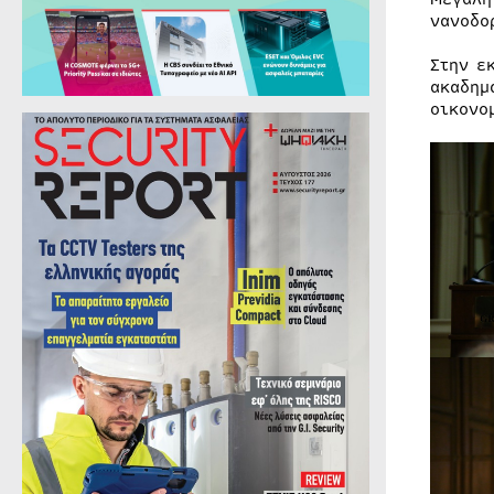
νανοδο
Στην ε
ακαδημ
οικονο