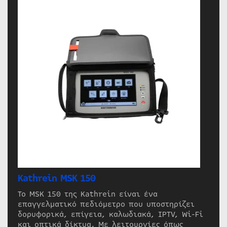
Kathrein MSK 150
Το MSK 150 της Kathrein είναι ένα
επαγγελματικό πεδιόμετρο που υποστηρίζει
δορυφορικά, επίγεια, καλωδιακά, IPTV, Wi-Fi
και οπτικά δίκτυα. Με λειτουργίες όπως