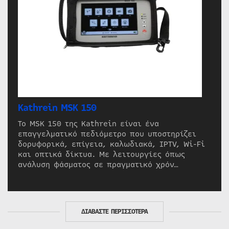
Kathrein MSK 150
Το MSK 150 της Kathrein είναι ένα
επαγγελματικό πεδιόμετρο που υποστηρίζει
δορυφορικά, επίγεια, καλωδιακά, IPTV, Wi-Fi
και οπτικά δίκτυα. Με λειτουργίες όπως
ανάλυση φάσματος σε πραγματικό χρόν…
ΔΙΑΒΑΣΤΕ ΠΕΡΙΣΣΟΤΕΡΑ