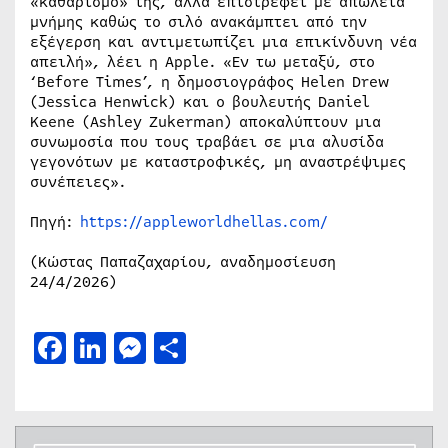
«καθαρισμό» της, αλλά επιστρέφει με απώλεια
μνήμης καθώς το σιλό ανακάμπτει από την
εξέγερση και αντιμετωπίζει μια επικίνδυνη νέα
απειλή», λέει η Apple. «Εν τω μεταξύ, στο
‘Before Times’, η δημοσιογράφος Helen Drew
(Jessica Henwick) και ο βουλευτής Daniel
Keene (Ashley Zukerman) αποκαλύπτουν μια
συνωμοσία που τους τραβάει σε μια αλυσίδα
γεγονότων με καταστροφικές, μη αναστρέψιμες
συνέπειες».
Πηγή:
https://appleworldhellas.com/
(Κώστας Παπαζαχαρίου, αναδημοσίευση
24/4/2026)
Facebook
LinkedIn
Messenger
Μοιραστείτε