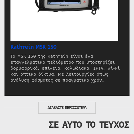
Kathrein MSK 150
Το MSK 150 της Kathrein είναι ένα
επαγγελματικό πεδιόμετρο που υποστηρίζει
δορυφορικά, επίγεια, καλωδιακά, IPTV, Wi-Fi
και οπτικά δίκτυα. Με λειτουργίες όπως
ανάλυση φάσματος σε πραγματικό χρόν…
ΔΙΑΒΑΣΤΕ ΠΕΡΙΣΣΟΤΕΡΑ
ΣΕ ΑΥΤΟ ΤΟ ΤΕΥΧΟΣ