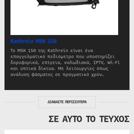
Kathrein MSK 150
Το MSK 150 της Kathrein είναι ένα
επαγγελματικό πεδιόμετρο που υποστηρίζει
δορυφορικά, επίγεια, καλωδιακά, IPTV, Wi-Fi
και οπτικά δίκτυα. Με λειτουργίες όπως
ανάλυση φάσματος σε πραγματικό χρόν…
ΔΙΑΒΑΣΤΕ ΠΕΡΙΣΣΟΤΕΡΑ
ΣΕ ΑΥΤΟ ΤΟ ΤΕΥΧΟΣ