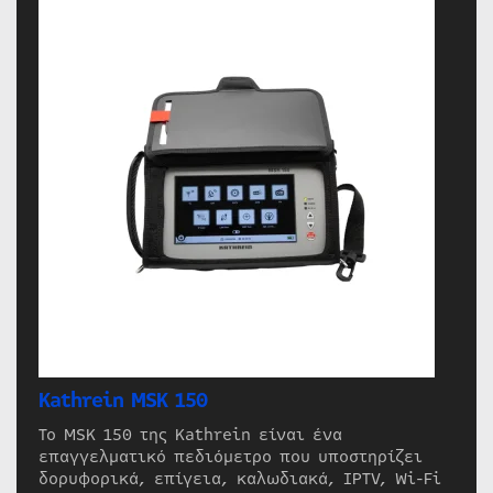
Kathrein MSK 150
Το MSK 150 της Kathrein είναι ένα
επαγγελματικό πεδιόμετρο που υποστηρίζει
δορυφορικά, επίγεια, καλωδιακά, IPTV, Wi-Fi