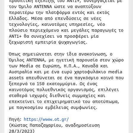
προοπτική εξέλιξης του ANT1+, συνεργάζεται με
τον Όμιλο ΑΝΤΕΝΝΑ ώστε να αναπτύξουν
περαιτέρω την πλατφόρμα εντός και εκτός
Ελλάδος. Μέσα από επενδύσεις σε νέες
τεχνολογίες, καινοτόμες υπηρεσίες, νέο
πλούσιο περιεχόμενο και μεγάλες παραγωγές το
ΑΝΤ1+ θα συνεχίσει να προσφέρει μία
ξεχωριστή εμπειρία ψυχαγωγίας.
Όπως σημειώνεται στην ίδια ανακοίνωση, ο
Όμιλος ΑΝΤΕΝΝΑ, με ηγετική παρουσία στον χώρο
των Media σε Ευρώπη, Η.Π.Α., Καναδά και
Αυστραλία και με ένα ευρύ χαρτοφυλάκιο media
assets απευθύνεται σε ένα παγκόσμιο κοινό που
ξεπερνά τα 150 εκατομμύρια. Ως ένας
καινοτόμος πολυεθνικός οργανισμός, επιλέγει
σταθερά ισχυρές διεθνείς συμμαχίες και
επεκτείνει το επιχειρηματικό του αποτύπωμα,
με παγκοσμίου εμβέλειας συμφωνίες.
Πηγή:
https://www.ot.gr/
(Κώστας Παπαζαχαρίου, αναδημοσίευση
28/3/2023)