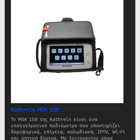
Kathrein MSK 150
Το MSK 150 της Kathrein είναι ένα
επαγγελματικό πεδιόμετρο που υποστηρίζει
δορυφορικά, επίγεια, καλωδιακά, IPTV, Wi-Fi
και οπτικά δίκτυα. Με λειτουργίες όπως