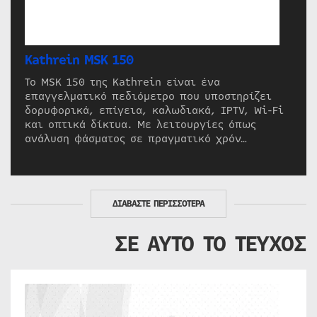
Kathrein MSK 150
Το MSK 150 της Kathrein είναι ένα
επαγγελματικό πεδιόμετρο που υποστηρίζει
δορυφορικά, επίγεια, καλωδιακά, IPTV, Wi-Fi
και οπτικά δίκτυα. Με λειτουργίες όπως
ανάλυση φάσματος σε πραγματικό χρόν…
ΔΙΑΒΑΣΤΕ ΠΕΡΙΣΣΟΤΕΡΑ
ΣΕ ΑΥΤΟ ΤΟ ΤΕΥΧΟΣ