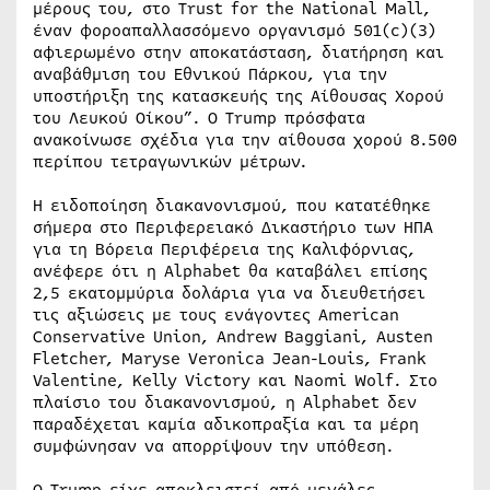
μέρους του, στο Trust for the National Mall,
έναν φοροαπαλλασσόμενο οργανισμό 501(c)(3)
αφιερωμένο στην αποκατάσταση, διατήρηση και
αναβάθμιση του Εθνικού Πάρκου, για την
υποστήριξη της κατασκευής της Αίθουσας Χορού
του Λευκού Οίκου”. Ο Trump πρόσφατα
ανακοίνωσε σχέδια για την αίθουσα χορού 8.500
περίπου τετραγωνικών μέτρων.
Η ειδοποίηση διακανονισμού, που κατατέθηκε
σήμερα στο Περιφερειακό Δικαστήριο των ΗΠΑ
για τη Βόρεια Περιφέρεια της Καλιφόρνιας,
ανέφερε ότι η Alphabet θα καταβάλει επίσης
2,5 εκατομμύρια δολάρια για να διευθετήσει
τις αξιώσεις με τους ενάγοντες American
Conservative Union, Andrew Baggiani, Austen
Fletcher, Maryse Veronica Jean-Louis, Frank
Valentine, Kelly Victory και Naomi Wolf. Στο
πλαίσιο του διακανονισμού, η Alphabet δεν
παραδέχεται καμία αδικοπραξία και τα μέρη
συμφώνησαν να απορρίψουν την υπόθεση.
Ο Trump είχε αποκλειστεί από μεγάλες