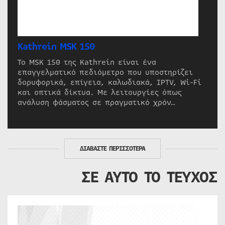
Kathrein MSK 150
Το MSK 150 της Kathrein είναι ένα
επαγγελματικό πεδιόμετρο που υποστηρίζει
δορυφορικά, επίγεια, καλωδιακά, IPTV, Wi-Fi
και οπτικά δίκτυα. Με λειτουργίες όπως
ανάλυση φάσματος σε πραγματικό χρόν…
ΔΙΑΒΑΣΤΕ ΠΕΡΙΣΣΟΤΕΡΑ
ΣΕ ΑΥΤΟ ΤΟ ΤΕΥΧΟΣ