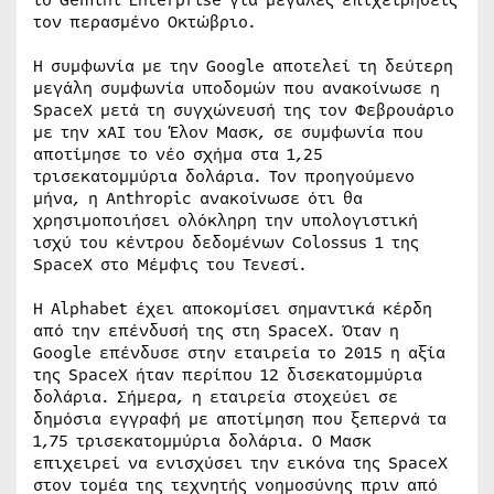
τον περασμένο Οκτώβριο.
Η συμφωνία με την Google αποτελεί τη δεύτερη
μεγάλη συμφωνία υποδομών που ανακοίνωσε η
SpaceX μετά τη συγχώνευσή της τον Φεβρουάριο
με την xAI του Έλον Μασκ, σε συμφωνία που
αποτίμησε το νέο σχήμα στα 1,25
τρισεκατομμύρια δολάρια. Τον προηγούμενο
μήνα, η Anthropic ανακοίνωσε ότι θα
χρησιμοποιήσει ολόκληρη την υπολογιστική
ισχύ του κέντρου δεδομένων Colossus 1 της
SpaceX στο Μέμφις του Τενεσί.
Η Alphabet έχει αποκομίσει σημαντικά κέρδη
από την επένδυσή της στη SpaceX. Όταν η
Google επένδυσε στην εταιρεία το 2015 η αξία
της SpaceX ήταν περίπου 12 δισεκατομμύρια
δολάρια. Σήμερα, η εταιρεία στοχεύει σε
δημόσια εγγραφή με αποτίμηση που ξεπερνά τα
1,75 τρισεκατομμύρια δολάρια. Ο Μασκ
επιχειρεί να ενισχύσει την εικόνα της SpaceX
στον τομέα της τεχνητής νοημοσύνης πριν από