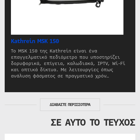
Kathrein MSK 150
Το MSK 150 της Kathrein είναι ένα
επαγγελματικό πεδιόμετρο που υποστηρίζει
δορυφορικά, επίγεια, καλωδιακά, IPTV, Wi-Fi
και οπτικά δίκτυα. Με λειτουργίες όπως
ανάλυση φάσματος σε πραγματικό χρόν…
ΔΙΑΒΑΣΤΕ ΠΕΡΙΣΣΟΤΕΡΑ
ΣΕ ΑΥΤΟ ΤΟ ΤΕΥΧΟΣ