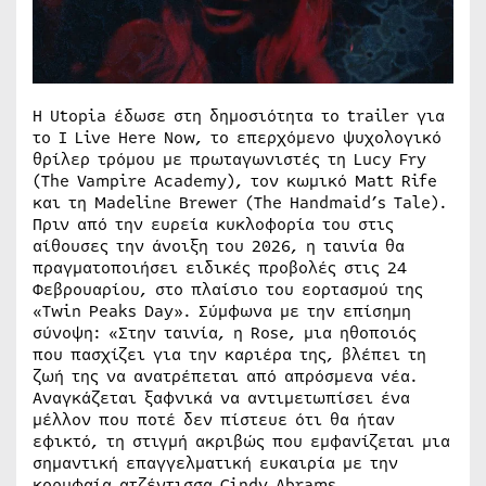
Η Utopia έδωσε στη δημοσιότητα το trailer για
το I Live Here Now, το επερχόμενο ψυχολογικό
θρίλερ τρόμου με πρωταγωνιστές τη Lucy Fry
(The Vampire Academy), τον κωμικό Matt Rife
και τη Madeline Brewer (The Handmaid’s Tale).
Πριν από την ευρεία κυκλοφορία του στις
αίθουσες την άνοιξη του 2026, η ταινία θα
πραγματοποιήσει ειδικές προβολές στις 24
Φεβρουαρίου, στο πλαίσιο του εορτασμού της
«Twin Peaks Day». Σύμφωνα με την επίσημη
σύνοψη: «Στην ταινία, η Rose, μια ηθοποιός
που πασχίζει για την καριέρα της, βλέπει τη
ζωή της να ανατρέπεται από απρόσμενα νέα.
Αναγκάζεται ξαφνικά να αντιμετωπίσει ένα
μέλλον που ποτέ δεν πίστευε ότι θα ήταν
εφικτό, τη στιγμή ακριβώς που εμφανίζεται μια
σημαντική επαγγελματική ευκαιρία με την
κορυφαία ατζέντισσα Cindy Abrams.