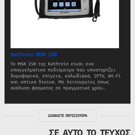
Kathrein MSK 150
Το MSK 150 της Kathrein είναι ένα
επαγγελματικό πεδιόμετρο που υποστηρίζει
δορυφορικά, επίγεια, καλωδιακά, IPTV, Wi-Fi
και οπτικά δίκτυα. Με λειτουργίες όπως
ανάλυση φάσματος σε πραγματικό χρόν…
ΔΙΑΒΑΣΤΕ ΠΕΡΙΣΣΟΤΕΡΑ
ΣΕ ΑΥΤΟ ΤΟ ΤΕΥΧΟΣ