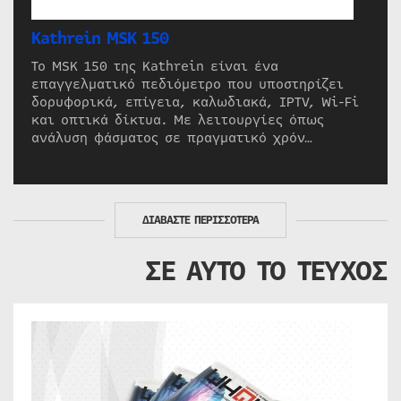
Kathrein MSK 150
Το MSK 150 της Kathrein είναι ένα
επαγγελματικό πεδιόμετρο που υποστηρίζει
δορυφορικά, επίγεια, καλωδιακά, IPTV, Wi-Fi
και οπτικά δίκτυα. Με λειτουργίες όπως
ανάλυση φάσματος σε πραγματικό χρόν…
ΔΙΑΒΑΣΤΕ ΠΕΡΙΣΣΟΤΕΡΑ
ΣΕ ΑΥΤΟ ΤΟ ΤΕΥΧΟΣ