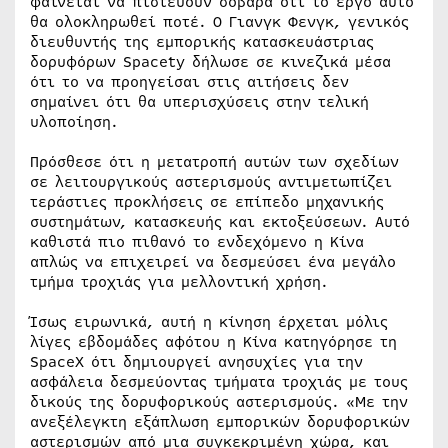
φαίνεται να πιστεύουν σοβαρά ότι το έργο αυτό
θα ολοκληρωθεί ποτέ. Ο Γιανγκ Φενγκ, γενικός
διευθυντής της εμπορικής κατασκευάστριας
δορυφόρων Spacety δήλωσε σε κινεζικά μέσα
ότι το να προηγείσαι στις αιτήσεις δεν
σημαίνει ότι θα υπερισχύσεις στην τελική
υλοποίηση.
Πρόσθεσε ότι η μετατροπή αυτών των σχεδίων
σε λειτουργικούς αστερισμούς αντιμετωπίζει
τεράστιες προκλήσεις σε επίπεδο μηχανικής
συστημάτων, κατασκευής και εκτοξεύσεων. Αυτό
καθιστά πιο πιθανό το ενδεχόμενο η Κίνα
απλώς να επιχειρεί να δεσμεύσει ένα μεγάλο
τμήμα τροχιάς για μελλοντική χρήση.
Ίσως ειρωνικά, αυτή η κίνηση έρχεται μόλις
λίγες εβδομάδες αφότου η Κίνα κατηγόρησε τη
SpaceX ότι δημιουργεί ανησυχίες για την
ασφάλεια δεσμεύοντας τμήματα τροχιάς με τους
δικούς της δορυφορικούς αστερισμούς. «Με την
ανεξέλεγκτη εξάπλωση εμπορικών δορυφορικών
αστερισμών από μια συγκεκριμένη χώρα, και