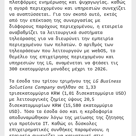
πλατφόρμες ενημέρωσης και ψυχαγωγίας. καθώς
η αγορά περιεχομένου και υπηρεσιών συνεχίζει
να αναπτύσσεται. Για τον σκοπό αυτό, εκτός
από την επέκταση της συνεργασίας με
διάφορους παρόχους περιεχομένου, η εταιρεία
αναβαθμίζει τα λειτουργικά συστήματα
τηλεόρασης για να διευρύνει την εμπειρία
περιεχομένου των πελατών. Ο αριθμός των
τηλεοράσεων που λειτουργούν με webOS, το
θεμέλιο της επιχείρησης περιεχομένου και
υπηρεσιών της LG, αναμένεται να φτάσει τις
300 εκατομμύρια μονάδες μέχρι το 2026.
Τα έσοδα του τρίτου τριμήνου της
LG
Business
Solutions
Company
ανήλθαν σε 1,33
τρισεκατομμύρια KRW (1,01 δισεκατομμύρια USD)
με λειτουργικές ζημίες ύψους 20,5
δισεκατομμυρίων KRW (15,580 εκατομμύρια
USD). Τόσο τα έσοδα όσο και η κερδοφορία
αποδυναμώθηκαν λόγω της μείωσης της ζήτησης
για προϊόντα ΙΤ. Καθώς οι δύσκολες
επιχειρηματικές συνθήκες παραμένουν, η
εταιρεία συνεχίζει να καινοτομεί στις