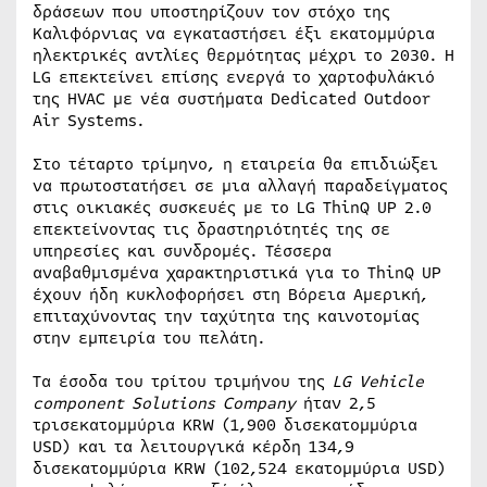
δράσεων που υποστηρίζουν τον στόχο της
Καλιφόρνιας να εγκαταστήσει έξι εκατομμύρια
ηλεκτρικές αντλίες θερμότητας μέχρι το 2030. Η
LG επεκτείνει επίσης ενεργά το χαρτοφυλάκιό
της HVAC με νέα συστήματα Dedicated Outdoor
Air Systems.
Στο τέταρτο τρίμηνο, η εταιρεία θα επιδιώξει
να πρωτοστατήσει σε μια αλλαγή παραδείγματος
στις οικιακές συσκευές με το LG ThinQ UP 2.0
επεκτείνοντας τις δραστηριότητές της σε
υπηρεσίες και συνδρομές. Τέσσερα
αναβαθμισμένα χαρακτηριστικά για το ThinQ UP
έχουν ήδη κυκλοφορήσει στη Βόρεια Αμερική,
επιταχύνοντας την ταχύτητα της καινοτομίας
στην εμπειρία του πελάτη.
Τα έσοδα του τρίτου τριμήνου της
LG
Vehicle
component
Solutions
Company
ήταν 2,5
τρισεκατομμύρια KRW (1,900 δισεκατομμύρια
USD) και τα λειτουργικά κέρδη 134,9
δισεκατομμύρια KRW (102,524 εκατομμύρια USD)