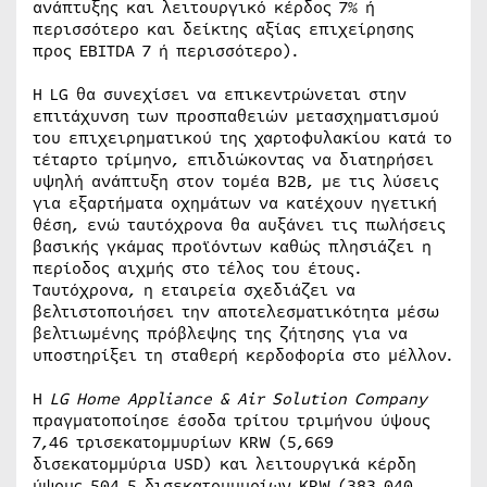
ανάπτυξης και λειτουργικό κέρδος 7% ή
περισσότερο και δείκτης αξίας επιχείρησης
προς EBITDA 7 ή περισσότερο).
Η LG θα συνεχίσει να επικεντρώνεται στην
επιτάχυνση των προσπαθειών μετασχηματισμού
του επιχειρηματικού της χαρτοφυλακίου κατά το
τέταρτο τρίμηνο, επιδιώκοντας να διατηρήσει
υψηλή ανάπτυξη στον τομέα Β2Β, με τις λύσεις
για εξαρτήματα οχημάτων να κατέχουν ηγετική
θέση, ενώ ταυτόχρονα θα αυξάνει τις πωλήσεις
βασικής γκάμας προϊόντων καθώς πλησιάζει η
περίοδος αιχμής στο τέλος του έτους.
Ταυτόχρονα, η εταιρεία σχεδιάζει να
βελτιστοποιήσει την αποτελεσματικότητα μέσω
βελτιωμένης πρόβλεψης της ζήτησης για να
υποστηρίξει τη σταθερή κερδοφορία στο μέλλον.
Η
LG Home Appliance & Air Solution Company
πραγματοποίησε έσοδα τρίτου τριμήνου ύψους
7,46 τρισεκατομμυρίων KRW (5,669
δισεκατομμύρια USD) και λειτουργικά κέρδη
ύψους 504,5 δισεκατομμυρίων KRW (383,040