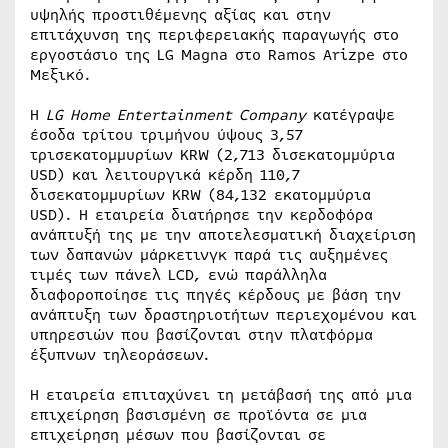
υψηλής προστιθέμενης αξίας και στην
επιτάχυνση της περιφερειακής παραγωγής στο
εργοστάσιο της LG Magna στο Ramos Arizpe στο
Μεξικό.
Η
LG
Home
Entertainment
Company
κατέγραψε
έσοδα τρίτου τριμήνου ύψους 3,57
τρισεκατομμυρίων KRW (2,713 δισεκατομμύρια
USD) και λειτουργικά κέρδη 110,7
δισεκατομμυρίων KRW (84,132 εκατομμύρια
USD). Η εταιρεία διατήρησε την κερδοφόρα
ανάπτυξή της με την αποτελεσματική διαχείριση
των δαπανών μάρκετινγκ παρά τις αυξημένες
τιμές των πάνελ LCD, ενώ παράλληλα
διαφοροποίησε τις πηγές κέρδους με βάση την
ανάπτυξη των δραστηριοτήτων περιεχομένου και
υπηρεσιών που βασίζονται στην πλατφόρμα
έξυπνων τηλεοράσεων.
Η εταιρεία επιταχύνει τη μετάβασή της από μια
επιχείρηση βασισμένη σε προϊόντα σε μια
επιχείρηση μέσων που βασίζονται σε