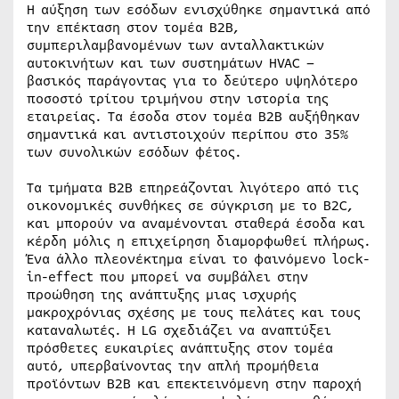
Η αύξηση των εσόδων ενισχύθηκε σημαντικά από
την επέκταση στον τομέα Β2Β,
συμπεριλαμβανομένων των ανταλλακτικών
αυτοκινήτων και των συστημάτων HVAC –
βασικός παράγοντας για το δεύτερο υψηλότερο
ποσοστό τρίτου τριμήνου στην ιστορία της
εταιρείας. Τα έσοδα στον τομέα Β2Β αυξήθηκαν
σημαντικά και αντιστοιχούν περίπου στο 35%
των συνολικών εσόδων φέτος.
Τα τμήματα B2B επηρεάζονται λιγότερο από τις
οικονομικές συνθήκες σε σύγκριση με το B2C,
και μπορούν να αναμένονται σταθερά έσοδα και
κέρδη μόλις η επιχείρηση διαμορφωθεί πλήρως.
Ένα άλλο πλεονέκτημα είναι το φαινόμενο lock-
in-effect που μπορεί να συμβάλει στην
προώθηση της ανάπτυξης μιας ισχυρής
μακροχρόνιας σχέσης με τους πελάτες και τους
καταναλωτές. Η LG σχεδιάζει να αναπτύξει
πρόσθετες ευκαιρίες ανάπτυξης στον τομέα
αυτό, υπερβαίνοντας την απλή προμήθεια
προϊόντων Β2Β και επεκτεινόμενη στην παροχή