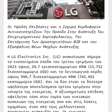
Οι Υψηλές Επιδόσεις και η Ισχυρή Κερδοφορία
Αντικατοπτρίζουν Την Πρόοδο Στην Ανάπτυξη Του
Επιχειρηματικού Χαρτοφυλακίου, Την
Επιτάχυνση Των Δραστηριοτήτων B2B και την
Εξασφάλιση Νέων Μοχλών Ανάπτυξης
Η LG Electronics Inc. (LG) ανακοίνωσε σήμερα
τα ενοποιημένα έσοδα του τρίτου τριμήνου του
2023 ύψους 20,7 τρισεκατομμυρίων KRW (15,732
δισεκατομμύρια USD) και τα λειτουργικά κέρδη
ύψους 996,7 δισεκατομμυρίων KRW (745,492
εκατομμύρια USD). Και τα δύο είναι τα δεύτερα
υψηλότερα αποτελέσματα τρίτου τριμήνου στην
ιστορία της εταιρείας. Η αξιοσημείωτη επίδοση
οφείλεται τόσο στον τομέα των οικιακών
συσκευών της εταιρείας όσο και στις λύσεις
οχημάτων, έναν από τους μελλοντικούς
παράγοντες ανάπτυξής της. Οι οικιακές