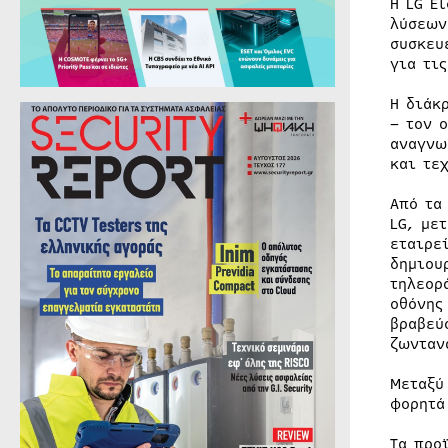
Η LG E
λύσεων
συσκευ
για τις
Η διάκ
– τον 
αναγνω
και τε
Από τα
LG, με
εταιρε
δημιου
τηλεορ
οθόνης
βραβεύ
ζωνταν
Μεταξύ
φορητά
Τα προ