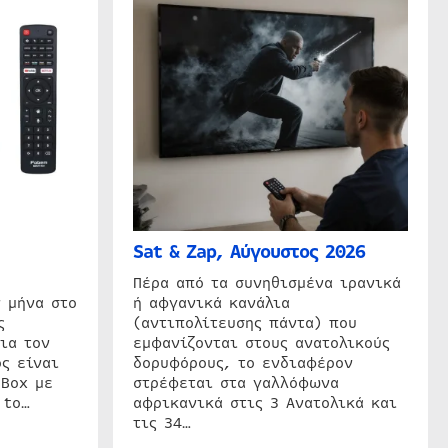
Sat & Zap, Αύγουστος 2026
η
Πέρα από τα συνηθισμένα ιρανικά
 μήνα στο
ή αφγανικά κανάλια
ς
(αντιπολίτευσης πάντα) που
ια τον
εμφανίζονται στους ανατολικούς
ς είναι
δορυφόρους, το ενδιαφέρον
 Box με
στρέφεται στα γαλλόφωνα
 to…
αφρικανικά στις 3 Ανατολικά και
τις 34…