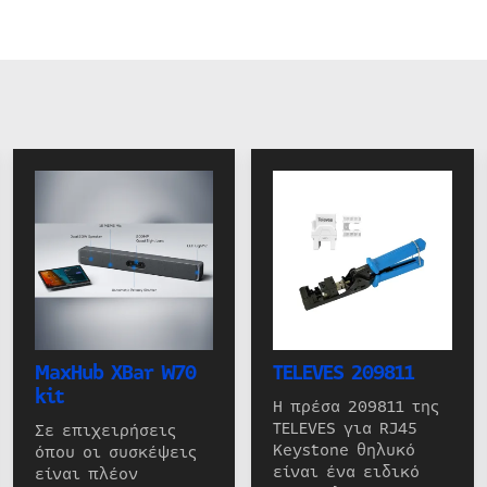
MaxHub XBar W70
TELEVES 209811
kit
Η πρέσα 209811 της
TELEVES για RJ45
Σε επιχειρήσεις
Keystone θηλυκό
όπου οι συσκέψεις
είναι ένα ειδικό
είναι πλέον