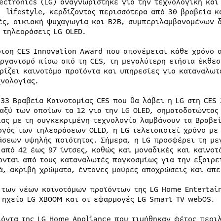
lectronics (LG) αναγνωρίστηκε για την τεχνολογική κα
 lifestyle, κερδίζοντας περισσότερα από 30 βραβεία κα
ές, οικιακή ψυχαγωγία και B2B, συμπεριλαμβανομένων 
 τηλεοράσεις LG OLED.
ριση CES Innovation Award που απονέμεται κάθε χρόνο 
οργανισμό πίσω από τη CES, τη μεγαλύτερη ετήσια έκθε
ρίζει καινοτόμα προϊόντα και υπηρεσίες για καταναλωτ
χνολογίας.
 33 Βραβεία Καινοτομίας CES που θα λάβει η LG στη CES
ταξύ των οποίων τα 12 για την LG OLED, σηματοδοτώντας
ίας με τη συγκεκριμένη τεχνολογία λαμβάνουν τα Βραβεί
ργός των τηλεοράσεων OLED, η LG τελειοποιεί χρόνο με
άσεων υψηλής ποιότητας. Σήμερα, η LG προσφέρει τη με
 από 42 έως 97 ίντσες, καθώς και μοναδικές και καινοτ
ονται από τους καταναλωτές παγκοσμίως για την εξαιρε
ά, ακριβή χρώματα, έντονες μαύρες αποχρώσεις και απε
 των νέων καινοτόμων προϊόντων της LG Home Entertain
 ηχεία LG XBOOM και οι εφαρμογές LG Smart TV webOS.
ϊόντα της LG Home Appliance που τιμήθηκαν φέτος περι