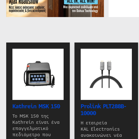
Kathrein MSK 150
Prolink PLT288B-
10000
Το MSK 150 της
Kathrein είναι ένα
Η εταιρεία
επαγγελματικό
KAL Electronics
πεδιόμετρο που
ανακοινώνει νέα