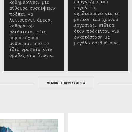
επαγγελματικό
καθημερινές, μια
εργαλείο,
αίθουσα συσκέψεων
σχεδιασμένο για τη
πρέπει να
μείωση του χρόνου
λειτουργεί άμεσα,
εργασίας, ειδικά
καθαρά και
όταν πρόκειται για
αξιόπιστα, είτε
εγκατάσταση με
συμμετέχουν
μεγάλο αριθμό συν…
άνθρωποι από το
ίδιο γραφείο είτε
ομάδες από διαφο…
ΔΙΑΒΑΣΤΕ ΠΕΡΙΣΣΟΤΕΡΑ