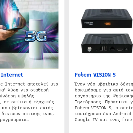
Internet
Fobem VISION S
e Internet αποτελεί μια
Έναν νέο υβριδικό δέκτ
κή λύση για σταθερή
δοκιμάσαμε για αυτό τον
σύνδεση υψηλής
εργαστήριο της Ψηφιακή
, σε σπίτια ή εξοχικές
Τηλεόρασης. Πρόκειται γ
 που βρίσκονται εκτός
Fobem VISION S, ο οποίο
 δικτύων οπτικής ίνας.
ταυτόχρονα ένα Android
προγράμματα…
Google TV και ένας free