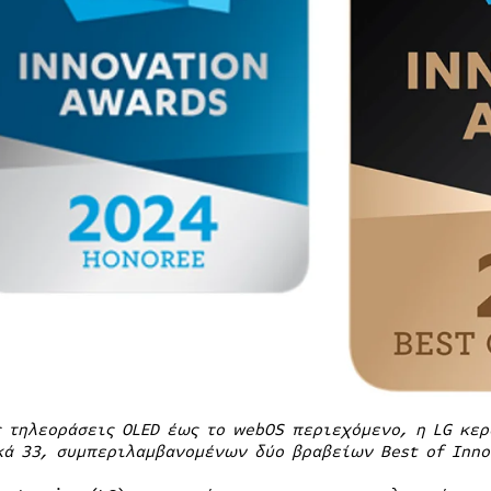
ς τηλεοράσεις
OLED
έως το
webOS
περιεχόμενο, η
LG
κερδ
κά 33, συμπεριλαμβανομένων δύο βραβείων
Best
of
Inno