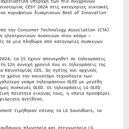
ι σχεδιαστική υπεροχή των πιο σύγχρονων
ινοτομίας CES® 2024 στις κατηγορίες οικιακές
δύο κορυφαίων διακρίσεων Best of Innovation
από την Consumer Technology Association (CTA)
ση ηλεκτρονικών συσκευών στον κόσμο –
ές σε μια πληθώρα από κατηγορίες συσκευών
 2024, τα 15 έχουν απονεμηθεί σε τηλεοράσεις
 τη 12η συνεχή χρονιά που οι τηλεοράσεις της
α Καινοτομίας CES. Ως ηγέτης και αρχικός
 το χρόνο την καινοτόμο τεχνολογία των
γαλύτερη γκάμα τηλεοράσεων OLED με μεγέθη
όμες συσκευές OLED. Οι τηλεοράσεις LG OLED
τική ποιότητα εικόνας τους, η οποία προσφέρει
ριόριστη αντίθεση.
ment τιμήθηκαν επίσης τα LG Soundbars, τα
λαμβάνουν πλυντήρια και στεγνωτήρια LG