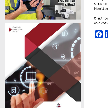
SIGNAT
Monito
Ο πλήρ
ανακοι
F