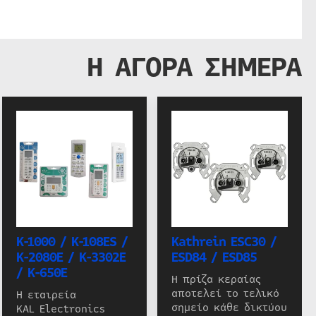
Η ΑΓΟΡΑ ΣΗΜΕΡΑ
K-1000 / K-108ES /
Kathrein ESC30 /
K-2080E / K-3302E
ESD84 / ESD85
/ K-650E
Η πρίζα κεραίας
αποτελεί το τελικό
Η εταιρεία
σημείο κάθε δικτύου
KAL Electronics