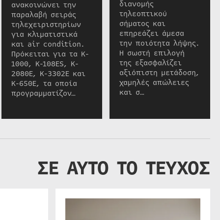
διανομής
ανακοινώνει την
τηλεοπτικού
παραλαβή σειράς
σήματος και
τηλεχειριστηρίων
επηρεάζει άμεσα
για κλιματιστικά
την ποιότητα λήψης.
και air condition.
Η σωστή επιλογή
Πρόκειται για τα K-
της εξασφαλίζει
1000, K-108ES, K-
αξιόπιστη μετάδοση,
2080E, K-3302E και
χαμηλές απώλειες
K-650E, τα οποία
και σ…
προγραμματίζον…
ΣΕ ΑΥΤΟ ΤΟ ΤΕΥΧΟΣ