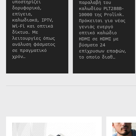
υποστηρίζει
παραλαβή του
δορυφορικά,
καλωδίου PLT288B-
επίγεια,
10000 της Prolink.
καλωδιακά, IPTV,
Πρόκειται για νέας
Wi-Fi και οπτικά
γενιάς ενεργό
δίκτυα. Με
οπτικό καλώδιο
λειτουργίες όπως
HDMI σε HDMI με
ανάλυση φάσματος
βύσματα 24
σε πραγματικό
επίχρυσων επαφών,
χρόν…
το οποίο διαθ…