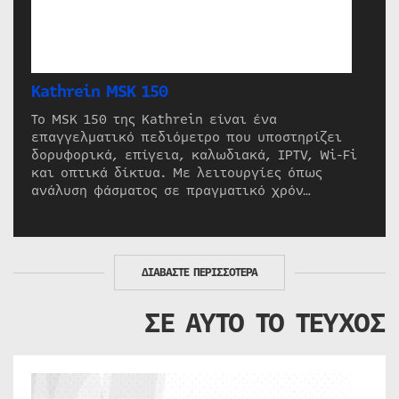
Kathrein MSK 150
Το MSK 150 της Kathrein είναι ένα
επαγγελματικό πεδιόμετρο που υποστηρίζει
δορυφορικά, επίγεια, καλωδιακά, IPTV, Wi-Fi
και οπτικά δίκτυα. Με λειτουργίες όπως
ανάλυση φάσματος σε πραγματικό χρόν…
ΔΙΑΒΑΣΤΕ ΠΕΡΙΣΣΟΤΕΡΑ
ΣΕ ΑΥΤΟ ΤΟ ΤΕΥΧΟΣ