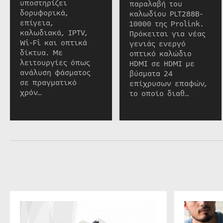
υποστηρίζει
παραλαβή του
δορυφορικά,
καλωδίου PLT288B-
επίγεια,
10000 της Prolink.
καλωδιακά, IPTV,
Πρόκειται για νέας
Wi-Fi και οπτικά
γενιάς ενεργό
δίκτυα. Με
οπτικό καλώδιο
λειτουργίες όπως
HDMI σε HDMI με
ανάλυση φάσματος
βύσματα 24
σε πραγματικό
επίχρυσων επαφών,
χρόν…
το οποίο διαθ…