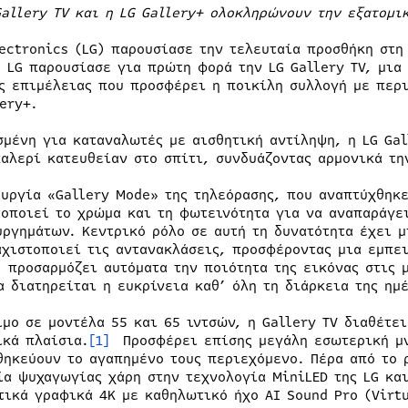
Gallery
TV
και η
LG
Gallery
+ ολοκληρώνουν την εξατομι
lectronics (LG) παρουσίασε την τελευταία προσθήκη στη
Η LG παρουσίασε για πρώτη φορά την LG Gallery TV, μια
ς επιμέλειας που προσφέρει η ποικίλη συλλογή με περι
ery+.
σμένη για καταναλωτές με αισθητική αντίληψη, η LG Ga
καλερί κατευθείαν στο σπίτι, συνδυάζοντας αρμονικά τη
ουργία «Gallery Mode» της τηλεόρασης, που αναπτύχθηκ
τοποιεί το χρώμα και τη φωτεινότητα για να αναπαράγε
υργημάτων. Κεντρικό ρόλο σε αυτή τη δυνατότητα έχει 
αχιστοποιεί τις αντανακλάσεις, προσφέροντας μια εμπει
, προσαρμόζει αυτόματα την ποιότητα της εικόνας στις 
α διατηρείται η ευκρίνεια καθ’ όλη τη διάρκεια της ημέ
ιμο σε μοντέλα 55 και 65 ιντσών, η Gallery TV διαθέτε
ικά πλαίσια.
[1]
Προσφέρει επίσης μεγάλη εσωτερική μν
θηκεύουν το αγαπημένο τους περιεχόμενο. Πέρα από το 
ία ψυχαγωγίας χάρη στην τεχνολογία MiniLED της LG και
τικά γραφικά 4K με καθηλωτικό ήχο AI Sound Pro (Virtu