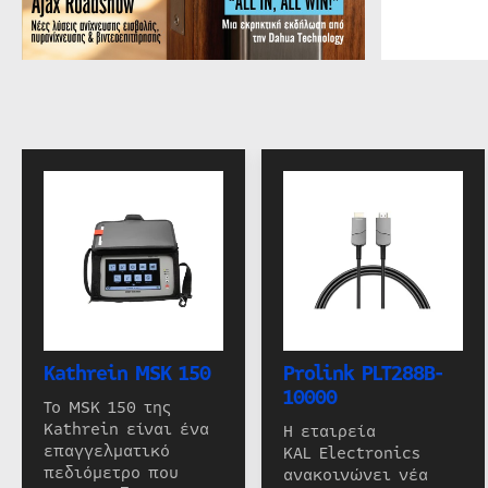
Kathrein MSK 150
Prolink PLT288B-
10000
Το MSK 150 της
Kathrein είναι ένα
Η εταιρεία
επαγγελματικό
KAL Electronics
πεδιόμετρο που
ανακοινώνει νέα