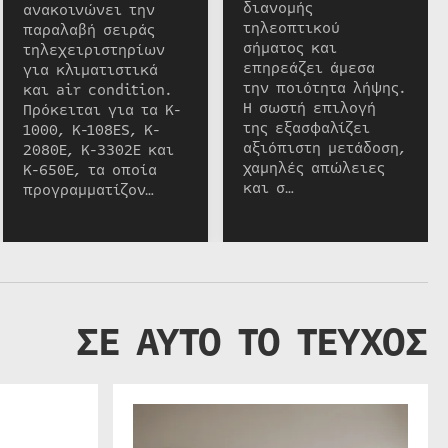
διανομής
ανακοινώνει την
τηλεοπτικού
παραλαβή σειράς
σήματος και
τηλεχειριστηρίων
επηρεάζει άμεσα
για κλιματιστικά
την ποιότητα λήψης.
και air condition.
Η σωστή επιλογή
Πρόκειται για τα K-
της εξασφαλίζει
1000, K-108ES, K-
αξιόπιστη μετάδοση,
2080E, K-3302E και
χαμηλές απώλειες
K-650E, τα οποία
και σ…
προγραμματίζον…
ΣΕ ΑΥΤΟ ΤΟ ΤΕΥΧΟΣ