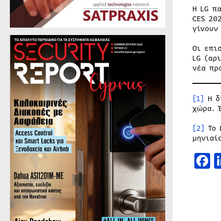
Η LG π
CES 20
γίνουν
Οι επι
LG (αρ
νέα πρ
[1]
Η δ
χώρα. 
[2]
Το 
μηνιαί
F