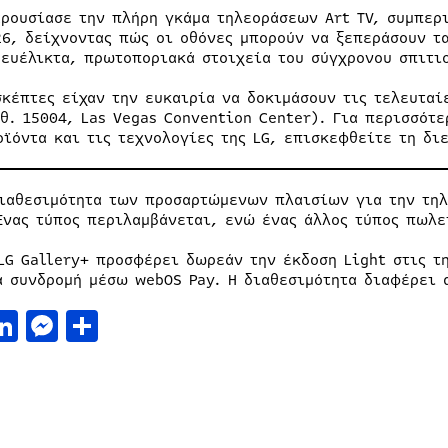
αρουσίασε την πλήρη γκάμα τηλεοράσεων Art TV, συμπερι
26, δείχνοντας πώς οι οθόνες μπορούν να ξεπεράσουν τ
 ευέλικτα, πρωτοποριακά στοιχεία του σύγχρονου σπιτι
σκέπτες είχαν την ευκαιρία να δοκιμάσουν τις τελευταί
ιθ. 15004, Las Vegas Convention Center). Για περισσότ
οϊόντα και τις τεχνολογίες της LG, επισκεφθείτε τη δ
ιαθεσιμότητα των προσαρτώμενων πλαισίων για την τηλ
Ένας τύπος περιλαμβάνεται, ενώ ένας άλλος τύπος πωλε
LG Gallery+ προσφέρει δωρεάν την έκδοση Light στις τ
α συνδρομή μέσω webOS Pay. Η διαθεσιμότητα διαφέρει 
acebook
LinkedIn
Messenger
Μοιραστείτε