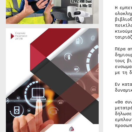
Η εμπε
ολοκλη
βιβλιο
ποικίλ
κινούμ
ταιριά
Πέρα α
δημιου
τους β
ενσωμα
με τη 
Εν κατ
δυναμι
«Θα συ
μετατρ
δήλωσε
εμπλου
προσωπ