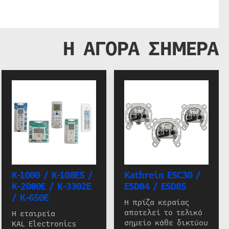
Η ΑΓΟΡΑ ΣΗΜΕΡΑ
K-1000 / K-108ES /
Kathrein ESC30 /
K-2080E / K-3302E
ESD84 / ESD85
/ K-650E
Η πρίζα κεραίας
αποτελεί το τελικό
Η εταιρεία
σημείο κάθε δικτύου
KAL Electronics