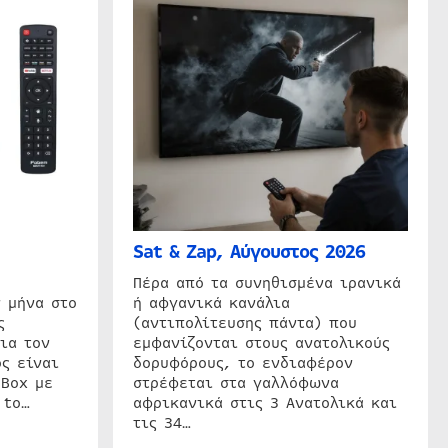
Sat & Zap, Αύγουστος 2026
η
Πέρα από τα συνηθισμένα ιρανικά
 μήνα στο
ή αφγανικά κανάλια
ς
(αντιπολίτευσης πάντα) που
ια τον
εμφανίζονται στους ανατολικούς
ς είναι
δορυφόρους, το ενδιαφέρον
 Box με
στρέφεται στα γαλλόφωνα
 to…
αφρικανικά στις 3 Ανατολικά και
τις 34…