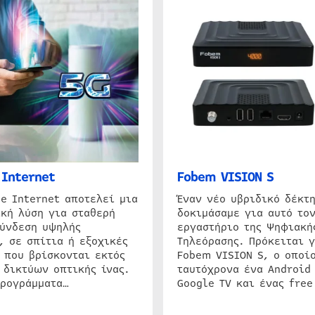
Internet
Fobem VISION S
e Internet αποτελεί μια
Έναν νέο υβριδικό δέκτ
κή λύση για σταθερή
δοκιμάσαμε για αυτό τον
σύνδεση υψηλής
εργαστήριο της Ψηφιακή
, σε σπίτια ή εξοχικές
Τηλεόρασης. Πρόκειται γ
 που βρίσκονται εκτός
Fobem VISION S, ο οποίο
 δικτύων οπτικής ίνας.
ταυτόχρονα ένα Android
προγράμματα…
Google TV και ένας free