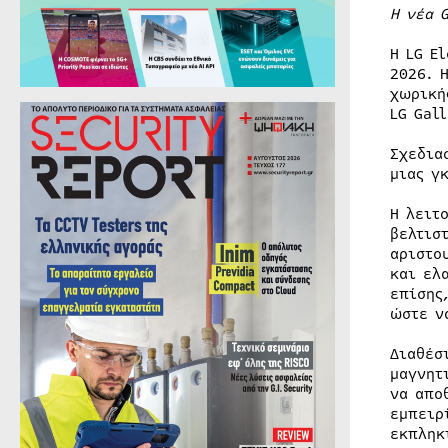
Η νέα
Η LG E
2026. 
χωρική
LG Gall
Σχεδια
μιας γ
Η λειτ
βελτισ
αριστο
και ελ
επίσης
ώστε ν
Διαθέσ
μαγνητ
να απο
εμπειρ
εκπληκ