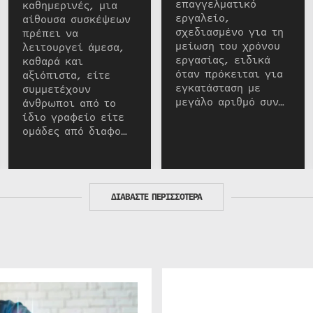
επαγγελματικό
καθημερινές, μια
εργαλείο,
αίθουσα συσκέψεων
σχεδιασμένο για τη
πρέπει να
μείωση του χρόνου
λειτουργεί άμεσα,
εργασίας, ειδικά
καθαρά και
όταν πρόκειται για
αξιόπιστα, είτε
εγκατάσταση με
συμμετέχουν
μεγάλο αριθμό συν…
άνθρωποι από το
ίδιο γραφείο είτε
ομάδες από διαφο…
ΔΙΑΒΑΣΤΕ ΠΕΡΙΣΣΟΤΕΡΑ