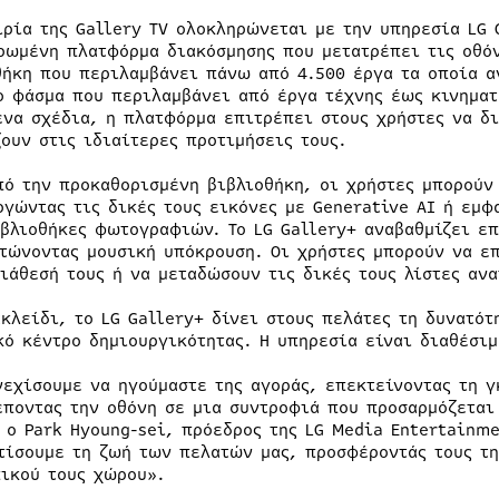
ιρία της Gallery TV ολοκληρώνεται με την υπηρεσία LG 
ρωμένη πλατφόρμα διακόσμησης που μετατρέπει τις οθόν
θήκη που περιλαμβάνει πάνω από 4.500 έργα τα οποία α
ο φάσμα που περιλαμβάνει από έργα τέχνης έως κινηματ
ενα σχέδια, η πλατφόρμα επιτρέπει στους χρήστες να δι
ζουν στις ιδιαίτερες προτιμήσεις τους.
πό την προκαθορισμένη βιβλιοθήκη, οι χρήστες μπορούν
ργώντας τις δικές τους εικόνες με Generative AI ή εμφ
ιβλιοθήκες φωτογραφιών. Το LG Gallery+ αναβαθμίζει ε
τώνοντας μουσική υπόκρουση. Οι χρήστες μπορούν να ε
διάθεσή τους ή να μεταδώσουν τις δικές τους λίστες αν
ακλείδι, το LG Gallery+ δίνει στους πελάτες τη δυνατότ
κό κέντρο δημιουργικότητας. Η υπηρεσία είναι διαθέσιμ
νεχίσουμε να ηγούμαστε της αγοράς, επεκτείνοντας τη γ
έποντας την οθόνη σε μια συντροφιά που προσαρμόζεται
 ο Park Hyoung-sei, πρόεδρος της LG Media Entertainme
τίσουμε τη ζωή των πελατών μας, προσφέροντάς τους τη
ικού τους χώρου».