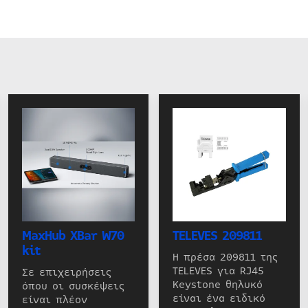
MaxHub XBar W70
TELEVES 209811
kit
Η πρέσα 209811 της
TELEVES για RJ45
Σε επιχειρήσεις
Keystone θηλυκό
όπου οι συσκέψεις
είναι ένα ειδικό
είναι πλέον