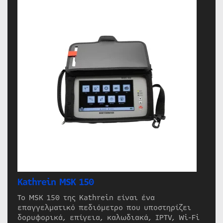
Kathrein MSK 150
Το MSK 150 της Kathrein είναι ένα
επαγγελματικό πεδιόμετρο που υποστηρίζει
δορυφορικά, επίγεια, καλωδιακά, IPTV, Wi-Fi