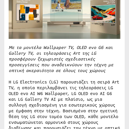
Με τα μοντέλα
Wallpaper
TV
,
OLED
evo
G
6 και
Gallery
TV
, οι τηλεοράσεις
Art
της
LG
προσφέρουν ξεχωριστές σχεδιαστικές
προσεγγίσεις που αναδεικνύουν την τέχνη με
οπτική ακεραιότητα σε όλους τους χώρους
Η LG Electronics (LG) παρουσιάζει τη σειρά Art
TV, η οποία περιλαμβάνει τις τηλεοράσεις LG
OLED evo AI W6 Wallpaper, LG OLED evo AI G6
και LG Gallery TV AI με πλαίσιο, ως μια
συλλογή σχεδιασμένη για εσωτερικούς χώρους
με έμφαση στην τέχνη. Βασισμένα στην ηγετική
θέση της LG στον τομέα των OLED, κάθε μοντέλο
ενσωματώνεται αρμονικά στους χώρους
διαβίωσης και παρουσιάζει την τέχνη με οπτική