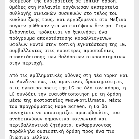
δέσμευση της εκστρατείας σε τοπική δράση.
Ομάδες στη Μαλαισία οργάνωσαν εκστρατεία
συλλογής οικιακών συσκευών στο τέλος του
κύκλου ζωής τους, και εργαζόμενοι στο Μεξικό
συγκεντρώθηκαν για να φυτέψουν δέντρα. Στην
Ινδονησία, πρόκειται να ξεκινήσει ένα
πρόγραμμα αποκατάστασης κοραλλιογενών
υφάλων κοντά στην τοπική εγκατάσταση της LG,
συμβάλλοντας στις ευρύτερες προσπάθειες
αποκατάστασης των θαλάσσιων οικοσυστημάτων
στην περιοχή.
Από τις εμβληματικές οθόνες στη Νέα Υόρκη και
το Λονδίνο έως τις πρακτικές δραστηριότητες
στις εγκαταστάσεις της LG σε όλο τον κόσμο, η
LG συνδέει την ευαισθητοποίηση με τη δράση
μέσω της εκστρατείας #NowForClimate. Μέσω
του προγράμματος Hope Screen, η LG θα
συνεχίσει να υποστηρίζει πρωτοβουλίες που
αναδεικνύουν σημαντικά κοινωνικά και
περιβαλλοντικά ζητήματα, ενθαρρύνοντας
παράλληλα ουσιαστική δράση προς ένα πιο
βιώσιμο μέλλον.