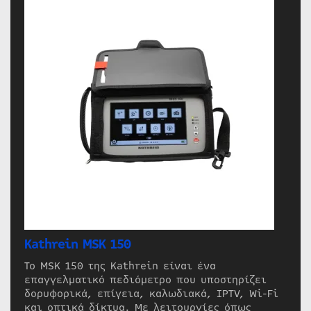
Kathrein MSK 150
Το MSK 150 της Kathrein είναι ένα
επαγγελματικό πεδιόμετρο που υποστηρίζει
δορυφορικά, επίγεια, καλωδιακά, IPTV, Wi-Fi
και οπτικά δίκτυα. Με λειτουργίες όπως