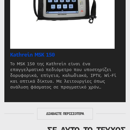
Kathrein MSK 150
Το MSK 150 της Kathrein είναι ένα
επαγγελματικό πεδιόμετρο που υποστηρίζει
δορυφορικά, επίγεια, καλωδιακά, IPTV, Wi-Fi
και οπτικά δίκτυα. Με λειτουργίες όπως
ανάλυση φάσματος σε πραγματικό χρόν…
ΔΙΑΒΑΣΤΕ ΠΕΡΙΣΣΟΤΕΡΑ