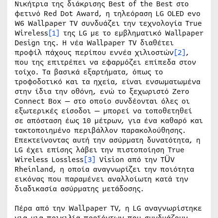
Νικήτρια της διάκρισης Best of the Best στο
φετινό Red Dot Award, η τηλεόραση LG OLED evo
W6 Wallpaper TV συνδυάζει την τεχνολογία True
Wireless
[1]
της LG με το εμβληματικό Wallpaper
Design της. Η νέα Wallpaper TV διαθέτει
προφίλ πάχους περίπου εννέα χιλιοστών
[2]
,
που της επιτρέπει να εφαρμόζει επίπεδα στον
τοίχο. Τα βασικά εξαρτήματα, όπως το
τροφοδοτικό και τα ηχεία, είναι ενσωματωμένα
στην ίδια την οθόνη, ενώ το ξεχωριστό Zero
Connect Box — στο οποίο συνδέονται όλες οι
εξωτερικές είσοδοι — μπορεί να τοποθετηθεί
σε απόσταση έως 10 μέτρων, για ένα καθαρό και
τακτοποιημένο περιβάλλον παρακολούθησης.
Επεκτείνοντας αυτή την ασύρματη δυνατότητα, η
LG έχει επίσης λάβει την πιστοποίηση True
Wireless Lossless
[3]
Vision από την TÜV
Rheinland, η οποία αναγνωρίζει την ποιότητα
εικόνας που παραμένει αναλλοίωτη κατά την
διαδικασία ασύρματης μετάδοσης.
Πέρα από την Wallpaper TV, η LG αναγνωρίστηκε
για μια ποικιλία προϊόντων που συνδυάζουν