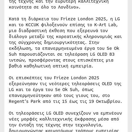
της τέχνης και την ευρύτερη καλλιτεχνική
κοινότητα σε όλο το Λονδίνο».
Κατά τη διάρκεια του Frieze London 2025, η LG
και το KCCUK φιλοξενούν επίσης το K-Art Lab,
μια διαδραστική έκθεση που εξερευνά τον
διάλογο μεταξύ της κορεατικής κληρονομιάς και
της σύγχρονης δημιουργικότητας. Στην
εκδήλωση, τα επανερμηνευμένα έργα του Se Ok
Suh παρουσιάζονται σε τηλεόραση LG OLED 83
ιντσών, προσφέροντας στους επισκέπτες μια
βαθιά καθηλωτική οπτική εμπειρία.
Οι επισκέπτες του Frieze London 2025
εξερεύνησαν τις νεότερες τηλεοράσεις OLED της
LG και τα έργα του Se Ok Suh, όπως
επανερμηνεύτηκαν από τους γιους του, στο
Regent’s Park από τις 15 έως τις 19 Οκτωβρίου.
Οι τηλεοράσεις LG OLED συνεχίζουν να εμπνέουν
νέες μορφές καλλιτεχνικής έκφρασης μέσα από
την ένταξη της τέχνης στην τεχνολογία,
δημιουργώντας καινοτόμους τρόπους εμπειρίας