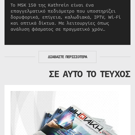
Το MSK 150 της Kathrein είναι ένα
επαγγελματικό πεδιόμετρο που υποστηρίζει
δορυφορικά, επίγεια, καλωδιακά, IPTV, Wi-Fi
και οπτικά δίκτυα. Με λειτουργίες όπως
ανάλυση φάσματος σε πραγματικό χρόν…
ΔΙΑΒΑΣΤΕ ΠΕΡΙΣΣΟΤΕΡΑ
ΣΕ ΑΥΤΟ ΤΟ ΤΕΥΧΟΣ