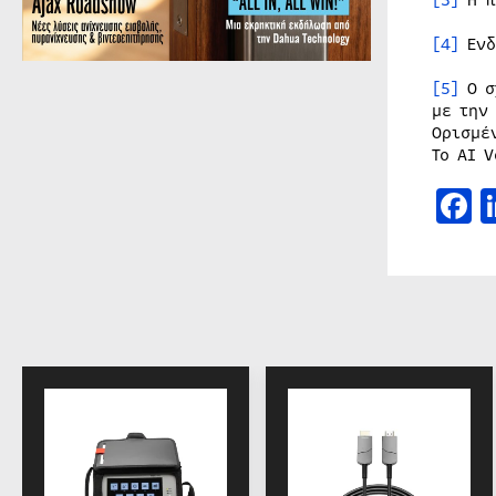
[3]
Η π
[4]
Ενδ
[5]
Ο σ
με την
Ορισμέ
Το AI 
F