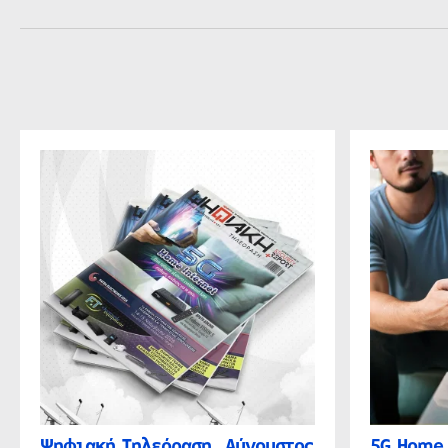
Ψηφιακή Τηλεόραση, Αύγουστος
5G Home 