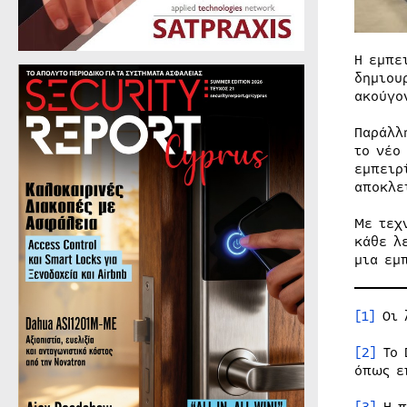
Η εμπε
δημιου
ακούγο
Παράλλ
το νέο
εμπειρ
αποκλε
Με τεχ
κάθε λ
μια εμ
[1]
Οι 
[2]
Το 
όπως ε