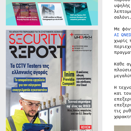
υψηλής
λεπτομ
σαλόνι
Με φόν
AI QNE
χωρίς 
περιεχ
πραγμα
Κάθε α
πλούσι
μεγαλύ
Η τεχν
και το
επεξερ
επεξερ
τις ρυ
χαρακτ