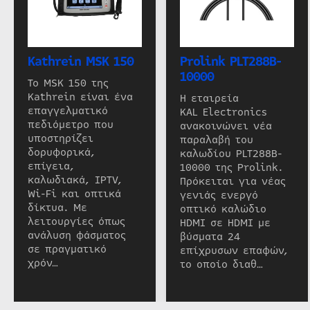
Kathrein MSK 150
Prolink PLT288B-
10000
Το MSK 150 της
Kathrein είναι ένα
Η εταιρεία
επαγγελματικό
KAL Electronics
πεδιόμετρο που
ανακοινώνει νέα
υποστηρίζει
παραλαβή του
δορυφορικά,
καλωδίου PLT288B-
επίγεια,
10000 της Prolink.
καλωδιακά, IPTV,
Πρόκειται για νέας
Wi-Fi και οπτικά
γενιάς ενεργό
δίκτυα. Με
οπτικό καλώδιο
λειτουργίες όπως
HDMI σε HDMI με
ανάλυση φάσματος
βύσματα 24
σε πραγματικό
επίχρυσων επαφών,
χρόν…
το οποίο διαθ…