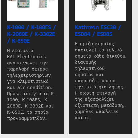
K-1000 / K-108ES /
Kathrein ESC30 /
K-2080E / K-3302E
ESD84 / ESD85
/ K-650E
Η πρίζα κεραίας
αποτελεί το τελικό
Η εταιρεία
σημείο κάθε δικτύου
KAL Electronics
διανομής
ανακοινώνει την
τηλεοπτικού
παραλαβή σειράς
σήματος και
τηλεχειριστηρίων
επηρεάζει άμεσα
για κλιματιστικά
την ποιότητα λήψης.
και air condition.
Η σωστή επιλογή
Πρόκειται για τα K-
της εξασφαλίζει
1000, K-108ES, K-
αξιόπιστη μετάδοση,
2080E, K-3302E και
χαμηλές απώλειες
K-650E, τα οποία
και σ…
προγραμματίζον…