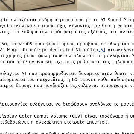
ιρία ενισχύεται ακόμη περισσότερο με το AI Sound Pro 
ργεί εικονικό surround ήχο, κάνοντας τον θεατή να αισ
ντας πιο καθαρά την ατμόσφαιρα της εξέδρας, τις αντιδ
ηλα, το webOS προσφέρει άμεση πρόσβαση σε αθλητικό 
 AI Magic Remote με dedicated AI button
[5]
διευκολύνε
ία χρήσης μέσω φωνητικών εντολών και στη ελληνικά. 
ιστικά στον αγώνα και όχι στις ρυθμίσεις της τηλεόρασ
νολογίες AI που προσαρμόζονται δυναμικά στον θεατή κ
επτομέρεια του παιχνιδιού, η LG φέρνει κάθε ποδοσφαι
πειρία θέασης που συνδυάζει τεχνολογία, ατμόσφαιρα κ
λειτουργίες ενδέχεται να διαφέρουν αναλόγως το μοντέ
Display Color Gamut Volume (CGV) είναι ισοδύναμο ή υ
πιβεβαιώνει η ανεξάρτητη εταιρεία Intertek.