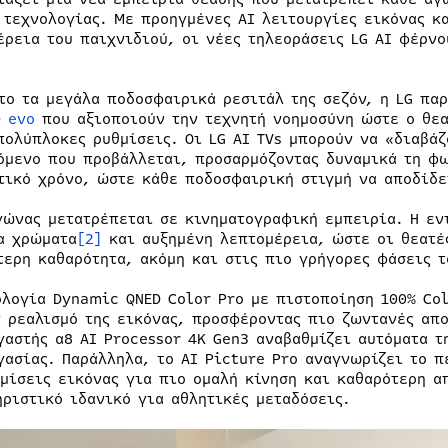
 τεχνολογίας. Με προηγμένες AI λειτουργίες εικόνας κ
έρεια του παιχνιδιού, οι νέες τηλεοράσεις LG AI φέρνο
.
το τα μεγάλα ποδοσφαιρικά ρεσιτάλ της σεζόν, η LG πα
D evo
που αξιοποιούν την τεχνητή νοημοσύνη ώστε ο θεα
πολύπλοκες ρυθμίσεις. Oι LG AI TVs μπορούν να «διαβάζ
όμενο που προβάλλεται, προσαρμόζοντας δυναμικά τη φω
τικό χρόνο, ώστε κάθε ποδοσφαιρική στιγμή να αποδίδε
γώνας μετατρέπεται σε κινηματογραφική εμπειρία. Η εν
α χρώματα
[2]
και αυξημένη λεπτομέρεια, ώστε οι θεατέ
τερη καθαρότητα, ακόμη και στις πιο γρήγορες φάσεις τ
ολογία Dynamic QNED Color Pro με πιστοποίηση 100% Co
ν ρεαλισμό της εικόνας, προσφέροντας πιο ζωντανές απ
γαστής α8 AI Processor 4K Gen3 αναβαθμίζει αυτόματα τ
γασίας. Παράλληλα, το AI Picture Pro αναγνωρίζει το 
θμίσεις εικόνας για πιο ομαλή κίνηση και καθαρότερη 
ηριστικό ιδανικό για αθλητικές μεταδόσεις.