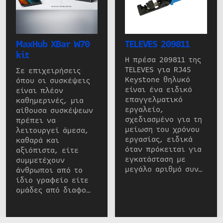
MaxHub XBar W70
TELEVES 209811
kit
Η πρέσα 209811 της
TELEVES για RJ45
Σε επιχειρήσεις
Keystone θηλυκό
όπου οι συσκέψεις
είναι ένα ειδικό
είναι πλέον
επαγγελματικό
καθημερινές, μια
εργαλείο,
αίθουσα συσκέψεων
σχεδιασμένο για τη
πρέπει να
μείωση του χρόνου
λειτουργεί άμεσα,
εργασίας, ειδικά
καθαρά και
όταν πρόκειται για
αξιόπιστα, είτε
εγκατάσταση με
συμμετέχουν
μεγάλο αριθμό συν…
άνθρωποι από το
ίδιο γραφείο είτε
ομάδες από διαφο…