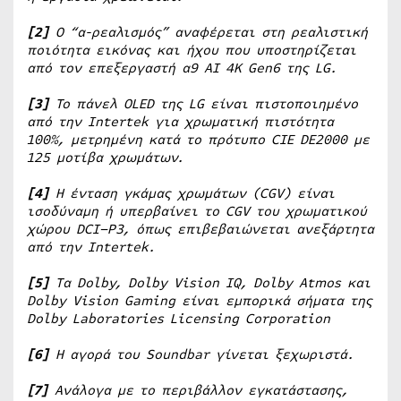
[2]
Ο “α-ρεαλισμός” αναφέρεται στη ρεαλιστική
ποιότητα εικόνας και ήχου που υποστηρίζεται
από τον επεξεργαστή α9
AI
4
K
Gen
6 της
LG
.
[3]
Το πάνελ
OLED
της
LG
είναι πιστοποιημένο
από την
Intertek
για χρωματική πιστότητα
100%, μετρημένη κατά το πρότυπο
CIE
DE
2000 με
125 μοτίβα χρωμάτων.
[4]
Η ένταση γκάμας χρωμάτων (
CGV
) είναι
ισοδύναμη ή υπερβαίνει το
CGV
του χρωματικού
χώρου
DCI
–
P
3, όπως επιβεβαιώνεται ανεξάρτητα
από την
Intertek
.
[5]
Τα
Dolby, Dolby Vision IQ, Dolby Atmos
και
Dolby Vision Gaming
είναι
εμπορικά
σήματα
της
Dolby Laboratories Licensing Corporation
[6]
Η αγορά του Soundbar γίνεται ξεχωριστά.
[7]
Ανάλογα με το περιβάλλον εγκατάστασης,