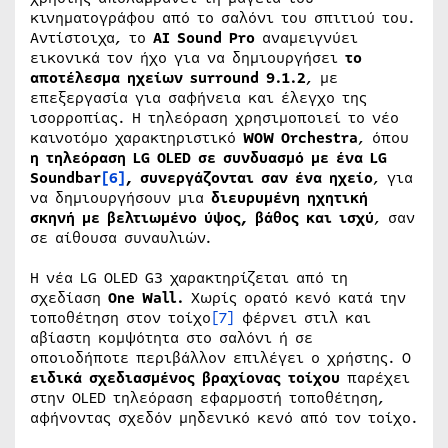
κινηματογράφου από το σαλόνι του σπιτιού του.
Αντίστοιχα, το
AI Sound Pro
αναμειγνύει
εικονικά τον ήχο για να δημιουργήσει
το
αποτέλεσμα ηχείων surround 9.1.2
, με
επεξεργασία για σαφήνεια και έλεγχο της
ισορροπίας. Η τηλεόραση χρησιμοποιεί το νέο
καινοτόμο χαρακτηριστικό
WOW
Orchestra
, όπου
η τηλεόραση LG OLED σε συνδυασμό με ένα LG
Soundbar
[6]
, συνεργάζονται σαν ένα ηχείο
, για
να δημιουργήσουν μια
διευρυμένη ηχητική
σκηνή με βελτιωμένο ύψος, βάθος και ισχύ
, σαν
σε αίθουσα συναυλιών.
Η νέα LG OLED G3 χαρακτηρίζεται από τη
σχεδίαση
One
Wall
.
Χωρίς ορατό κενό κατά την
τοποθέτηση στον τοίχο
[7]
φέρνει στιλ και
αβίαστη κομψότητα στο σαλόνι ή σε
οποιοδήποτε περιβάλλον επιλέγει ο χρήστης. Ο
ειδικά σχεδιασμένος βραχίονας τοίχου
παρέχει
στην OLED τηλεόραση εφαρμοστή τοποθέτηση,
αφήνοντας σχεδόν μηδενικό κενό από τον τοίχο.