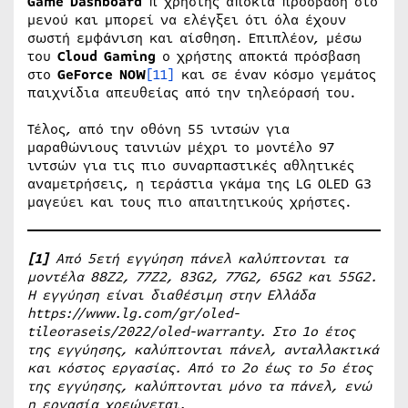
Game
Dashboard
π χρήστης αποκτά πρόσβαση στο
μενού και μπορεί να ελέγξει ότι όλα έχουν
σωστή εμφάνιση και αίσθηση. Επιπλέον, μέσω
του
Cloud Gaming
ο χρήστης αποκτά πρόσβαση
στο
GeForce NOW
[11]
και σε έναν κόσμο γεμάτος
παιχνίδια απευθείας από την τηλεόρασή του.
Τέλος, από την οθόνη 55 ιντσών για
μαραθώνιους ταινιών μέχρι το μοντέλο 97
ιντσών για τις πιο συναρπαστικές αθλητικές
αναμετρήσεις, η τεράστια γκάμα της LG OLED G3
μαγεύει και τους πιο απαιτητικούς χρήστες.
[1]
Από 5ετή εγγύηση πάνελ καλύπτονται τα
μοντέλα 88Z2, 77Z2, 83G2, 77G2, 65G2 και 55G2.
Η εγγύηση είναι διαθέσιμη στην Ελλάδα
https://www.lg.com/gr/oled-
tileoraseis/2022/oled-warranty
. Στο 1ο έτος
της εγγύησης, καλύπτονται πάνελ, ανταλλακτικά
και κόστος εργασίας. Από το 2ο έως το 5ο έτος
της εγγύησης, καλύπτονται μόνο τα πάνελ, ενώ
η εργασία χρεώνεται.