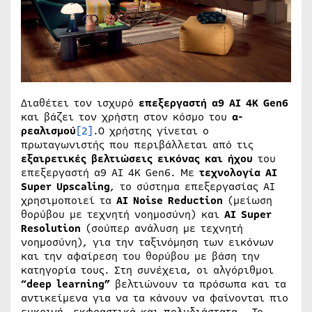
Διαθέτει τον ισχυρό
επεξεργαστή α9 ΑΙ 4K Gen6
και βάζει τον χρήστη στον κόσμο του
α-
ρεαλισμού
[2]
.Ο χρήστης γίνεται ο
πρωταγωνιστής που περιβάλλεται από τις
εξαιρετικές βελτιώσεις εικόνας και ήχου
του
επεξεργαστή α9 AI 4K Gen6. Με
τεχνολογία
AI
Super
Upscaling
, το σύστημα επεξεργασίας AI
χρησιμοποιεί τα
AI
Noise
Reduction
(μείωση
θορύβου με τεχνητή νοημοσύνη) και
AI Super
Resolution
(σούπερ ανάλυση με τεχνητή
νοημοσύνη), για την ταξινόμηση των εικόνων
και την αφαίρεση του θορύβου με βάση την
κατηγορία τους. Στη συνέχεια, οι αλγόριθμοι
“deep learning”
βελτιώνουν τα πρόσωπα και τα
αντικείμενα για να τα κάνουν να φαίνονται πιο