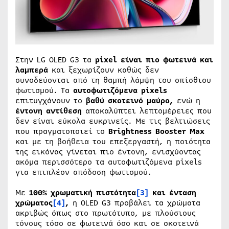
Στην LG OLED G3 τα
pixel
είναι πιο φωτεινά και
λαμπερά
και ξεχωρίζουν καθώς δεν
συνοδεύονται από τη θαμπή λάμψη του οπίσθιου
φωτισμού. Τα
αυτοφωτιζόμενα
pixels
επιτυγχάνουν το
βαθύ σκοτεινό μαύρο,
ενώ η
έντονη αντίθεση
αποκαλύπτει λεπτομέρειες που
δεν είναι εύκολα ευκρινείς. Με τις βελτιώσεις
που πραγματοποιεί το
Brightness
Booster
Max
και με τη βοήθεια του επεξεργαστή, η ποιότητα
της εικόνας γίνεται πιο έντονη, ενισχύοντας
ακόμα περισσότερο τα αυτοφωτιζόμενα pixels
για επιπλέον απόδοση φωτισμού.
Με
100% χρωματική πιστότητα
[3]
και ένταση
χρώματος
[4]
,
η OLED G3 προβάλει τα χρώματα
ακριβώς όπως στο πρωτότυπο, με πλούσιους
τόνους τόσο σε φωτεινά όσο και σε σκοτεινά