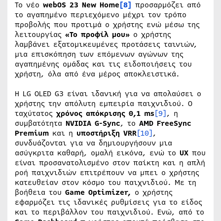
Το νέο
webOS
23
New
Home
[8]
προσαρμόζει από
το αγαπημένο περιεχόμενο μέχρι τον τρόπο
προβολής που προτιμά ο χρήστης ενώ μέσω της
λειτουργίας
«Το προφίλ μου»
ο χρήστης
λαμβάνει εξατομικευμένες προτάσεις ταινιών,
μια επισκόπηση των επόμενων αγώνων της
αγαπημένης ομάδας και τις ειδοποιήσεις του
χρήστη, όλα από ένα μέρος αποκλειστικά.
Η LG OLED G3 είναι ιδανική για να απολαύσει ο
χρήστης την απόλυτη εμπειρία παιχνιδιού. Ο
ταχύτατος
χρόνος απόκρισης 0,1 ms
[9]
, η
συμβατότητα
NVIDIA G-Sync
, το
AMD FreeSync
Premium
και η
υποστήριξη VRR
[10]
,
συνδυάζονται για να δημιουργήσουν μια
ασύγκριτα καθαρή, ομαλή εικόνα, ενώ το
UX
που
είναι προσανατολισμένο στον παίκτη και η απλή
ροή παιχνιδιών επιτρέπουν να μπει ο χρήστης
κατευθείαν στον κόσμο του παιχνιδιού. Με τη
βοήθεια του
Game
Optimizer
,
ο χρήστης
εφαρμόζει τις ιδανικές ρυθμίσεις για το είδος
και το περιβάλλον του παιχνιδιού. Ενώ, από το