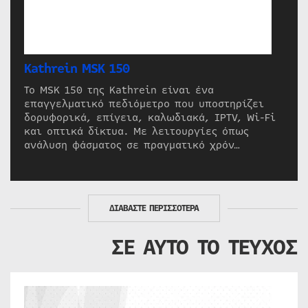
Kathrein MSK 150
Το MSK 150 της Kathrein είναι ένα
επαγγελματικό πεδιόμετρο που υποστηρίζει
δορυφορικά, επίγεια, καλωδιακά, IPTV, Wi-Fi
και οπτικά δίκτυα. Με λειτουργίες όπως
ανάλυση φάσματος σε πραγματικό χρόν…
ΔΙΑΒΑΣΤΕ ΠΕΡΙΣΣΟΤΕΡΑ
ΣΕ ΑΥΤΟ ΤΟ ΤΕΥΧΟΣ