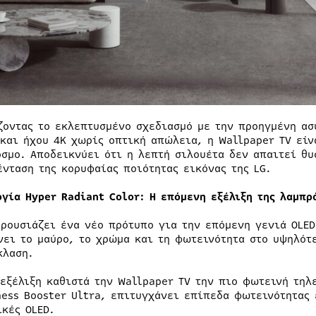
ζοντας το εκλεπτυσμένο σχεδιασμό με την προηγμένη ασ
 και ήχου 4K χωρίς οπτική απώλεια, η Wallpaper TV είν
όσμο. Αποδεικνύει ότι η λεπτή σιλουέτα δεν απαιτεί θυ
ένταση της κορυφαίας ποιότητας εικόνας της LG.
ογία Hyper Radiant Color: Η επόμενη εξέλιξη της λαμπρ
αρουσιάζει ένα νέο πρότυπο για την επόμενη γενιά OLED
νει το μαύρο, το χρώμα και τη φωτεινότητα στο υψηλότ
κλαση.
 εξέλιξη καθιστά την Wallpaper TV την πιο φωτεινή τηλ
ness Booster Ultra, επιτυγχάνει επίπεδα φωτεινότητας
ικές OLED.