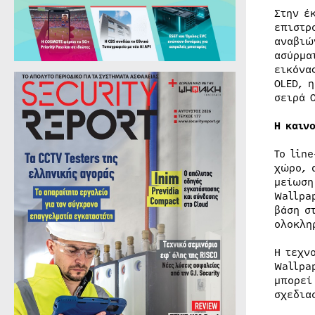
Στην έ
επιστρ
αναβιώ
ασύρμα
εικόνα
OLED, 
σειρά 
Η καιν
Το lin
χώρο, 
μείωση
Wallpa
βάση σ
ολοκλη
Η τεχν
Wallpa
μπορεί
σχεδια