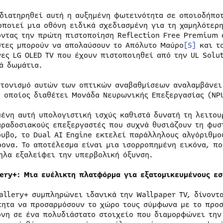
 διατηρηθεί αυτή η αυξημένη φωτεινότητα σε οποιοδήπο
οποιεί μια οθόνη ειδικά σχεδιασμένη για τη χαμηλότερ
οντας την πρώτη πιστοποίηση Reflection Free Premium 
στες μπορούν να απολαύσουν το Απόλυτο Μαύρο
[5]
και το
νες LG OLED TV που έχουν πιστοποιηθεί από την UL Solu
ά δωμάτια.
ντονισμό αυτών των οπτικών αναβαθμίσεων αναλαμβάνει 
ο οποίος διαθέτει Μονάδα Νευρωνικής Επεξεργασίας (NP
μένη αυτή υπολογιστική ισχύς καθιστά δυνατή τη λειτου
αραδοσιακούς επεξεργαστές που συχνά θυσιάζουν τη φυσ
ρυβο, το Dual AI Engine εκτελεί παράλληλους αλγόριθμο
ρονα. Το αποτέλεσμα είναι μια ισορροπημένη εικόνα, π
ηλα εξαλείφει την υπερβολική όξυνση.
lery+: Μια ευέλικτη πλατφόρμα για εξατομικευμένους ε
Gallery+ συμπληρώνει ιδανικά την Wallpaper TV, δίνοντα
τητα να προσαρμόσουν το χώρο τους σύμφωνα με το προσ
όνη σε ένα πολυδιάστατο στοιχείο που διαμορφώνει τη