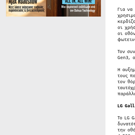
Για να
χρησιμ
κερδίζ
οι χρή
οι οθό
φωτειν
Τον συ
Gen3, 
Η αυξη
τους π
τον θό
ταυτόχ
παράλλ
LG Gal
Το LG 
δυνατό
την οθ