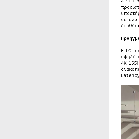
4.500 
προσωπ
υποστή
σε ένα
διαθέσ
Προηγμ
Η LG σ
υψηλή 
4K 165
διακοπ
Latenc