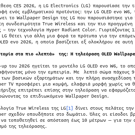
κθεση CES 2026, η LG Electronics (LG) παρουσίασε την 
οφή ενός εμβληματικού προϊόντος: την LG OLED evo W6, 
νει το Wallpaper Design της LG που παρουσιάστηκε για
τη συνδεσιμότητα True Wireless και την πιο προηγμένη 
ς – την τεχνολογία Hyper Radiant Color. Γιορτάζοντας 
η LG θέτει για άλλη μια φορά τα πρότυπα για την επόμε
OLED evo 2026, η οποία βασίζεται εξ ολοκλήρου σε αυτή
οτομία στα πιο «λεπτά» της: Η τηλεόραση OLED Wallpap
e-up του 2026 ηγείται το μοντέλο LG OLED evo W6, το ο
αφήνοντας μόνο την εμπειρία. Με λεπτό σώμα πάχους 9
 των βασικών εξαρτημάτων και την πλήρη ανασχεδίαση τ
per TV προσφέρει μια κομψή, ελαφριά μορφή χωρίς να θ
τήριξης επιτρέπει επίσης στην τηλεόραση να εφαρμόζετα
ρώνοντας το επιδιωκόμενο Wallpaper Design.
ολογία True Wireless της LG
[1]
δίνει στους πελάτες την
per σχεδόν οπουδήποτε στο δωμάτιο. Όλες οι είσοδοι βρ
 να τοποθετηθεί σε απόσταση έως 10 μέτρων — για την 
σμό της τηλεόρασης.