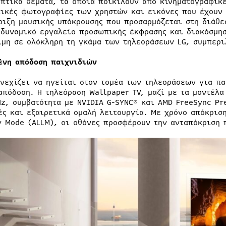
οπτικά θέματα, τα οποία ποικίλουν από κινηματογραφικ
ικές φωτογραφίες των χρηστών και εικόνες που έχουν 
ριξη μουσικής υπόκρουσης που προσαρμόζεται στη διάθεσ
 δυναμικό εργαλείο προσωπικής έκφρασης και διακόσμη
ιμη σε ολόκληρη τη γκάμα των τηλεοράσεων LG, συμπερι
ένη απόδοση παιχνιδιών
υνεχίζει να ηγείται στον τομέα των τηλεοράσεων για π
απόδοση. Η τηλεόραση Wallpaper TV, μαζί με τα μοντέλα
Hz, συμβατότητα με NVIDIA G-SYNC® και AMD FreeSync P
ές και εξαιρετικά ομαλή λειτουργία. Με χρόνο απόκριση
y Mode (ALLM), οι οθόνες προσφέρουν την ανταπόκριση 