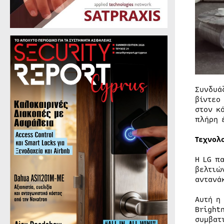
Συνδυά
βίντεο
στον κ
πλήρη 
Τεχνολ
Η LG π
βελτιώ
αντανά
Αυτή η
Bright
συμβατ