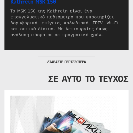
Kathrein MSK 150
Το MSK 150 της Kathrein είναι ένα
επαγγελματικό πεδιόμετρο που υποστηρίζει
δορυφορικά, επίγεια, καλωδιακά, IPTV, Wi-Fi
και οπτικά δίκτυα. Με λειτουργίες όπως
ανάλυση φάσματος σε πραγματικό χρόν…
ΔΙΑΒΑΣΤΕ ΠΕΡΙΣΣΟΤΕΡΑ
ΣΕ ΑΥΤΟ ΤΟ ΤΕΥΧΟΣ