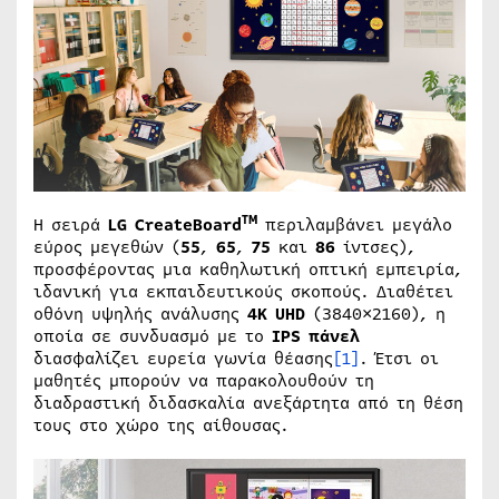
TM
Η σειρά
LG CreateBoard
περιλαμβάνει μεγάλο
εύρος μεγεθών (
55
,
65
,
75
και
86
ίντσες),
προσφέροντας μια καθηλωτική οπτική εμπειρία,
ιδανική για εκπαιδευτικούς σκοπούς. Διαθέτει
οθόνη υψηλής ανάλυσης
4
K
UHD
(3840×2160), η
οποία σε συνδυασμό με το
IPS
πάνελ
διασφαλίζει ευρεία γωνία θέασης
[1]
. Έτσι οι
μαθητές μπορούν να παρακολουθούν τη
διαδραστική διδασκαλία ανεξάρτητα από τη θέση
τους στο χώρο της αίθουσας.