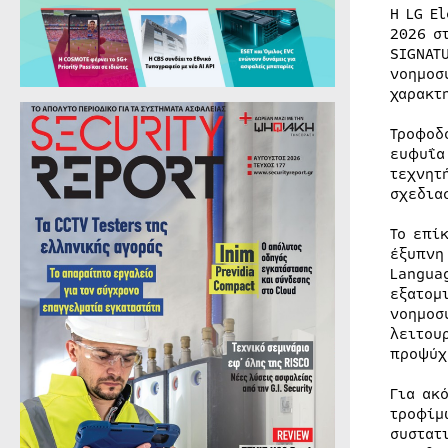
Η LG E
2026 σ
SIGNAT
νοημοσ
χαρακτ
Τροφοδ
ευφυΐα
τεχνητ
σχεδια
Το επί
έξυπνη
Langua
εξατομ
νοημοσ
λειτου
προψύχ
Για ακ
τροφίμ
συστατ