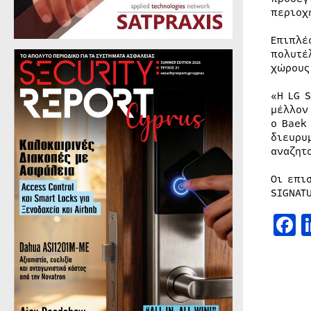
περιοχ
Επιπλέ
πολυτέ
χώρους
«Η LG 
μέλλον
ο Baek
διευρυ
αναζητ
Οι επι
SIGNAT
F