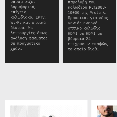
υποστηρίζει
παραλαβή του
δορυφορικά,
καλωδίου PLT288B-
επίγεια,
10000 της Prolink.
καλωδιακά, IPTV,
Πρόκειται για νέας
Wi-Fi και οπτικά
γενιάς ενεργό
δίκτυα. Με
οπτικό καλώδιο
λειτουργίες όπως
HDMI σε HDMI με
ανάλυση φάσματος
βύσματα 24
σε πραγματικό
επίχρυσων επαφών,
χρόν…
το οποίο διαθ…