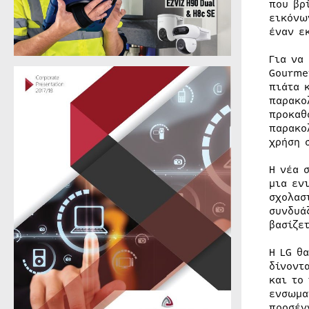
που βρ
εικόνω
έναν ε
Για να
Gourme
πιάτα 
παρακο
προκαθ
παρακο
χρήση 
Η νέα 
μια εν
σχολασ
συνδυά
βασίζε
Η LG θ
δίνοντ
και το
ενσωμα
προσέγ