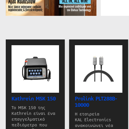
Kathrein MSK 150
Prolink PLT288B-
10000
Το MSK 150 της
Kathrein είναι ένα
Η εταιρεία
επαγγελματικό
KAL Electronics
πεδιόμετρο που
ανακοινώνει νέα