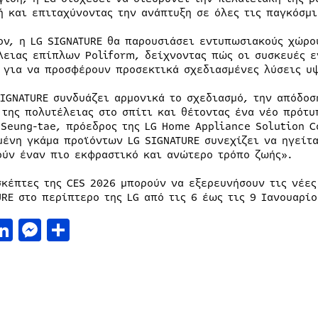
ή και επιταχύνοντας την ανάπτυξη σε όλες τις παγκόσμ
ον, η LG SIGNATURE θα παρουσιάσει εντυπωσιακούς χώρο
λειας επίπλων Poliform, δείχνοντας πώς οι συσκευές ε
 για να προσφέρουν προσεκτικά σχεδιασμένες λύσεις υψ
SIGNATURE συνδυάζει αρμονικά το σχεδιασμό, την απόδοσ
 της πολυτέλειας στο σπίτι και θέτοντας ένα νέο πρότυ
 Seung-tae, πρόεδρος της LG Home Appliance Solution C
μένη γκάμα προϊόντων LG SIGNATURE συνεχίζει να ηγείτα
ούν έναν πιο εκφραστικό και ανώτερο τρόπο ζωής».
σκέπτες της CES 2026 μπορούν να εξερευνήσουν τις νέες
URE στο περίπτερο της LG από τις 6 έως τις 9 Ιανουαρίο
acebook
LinkedIn
Messenger
Μοιραστείτε