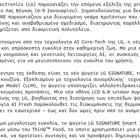
lectronics (LG) παρουσιάζει την επόμενη εξέλιξη της p
το Λας Βέγκας (6-9 Ιανουαρίου). Σηματοδοτώντας μια δε
URE παρουσιάζουν μια διευρυμένη γκάμα προϊόντων που 
ύνης και αναβαθμισμένο σχεδιασμό, διατηρώντας παράλλ
ηρίζεται από διακριτική πολυτέλεια.
οτούμενο από την τεχνολογία AI Core-Tech της LG, η νέ
 και απρόσκοπτη ευκολία στην καθημερινή ζωή. Με μια 
ή νοημοσύνη και γενετικές λειτουργίες AI, οι συσκευέ
σμένες για να μεγιστοποιούν την ευκολία του χρήστη.
κεντρο της έκθεσης είναι το νέο ψυγείο LG SIGNATURE, 
 κουζίνα. Εξοπλισμένο με τεχνολογία συνομήλικης τεχν
ge Model (LLM), το ψυγείο υποστηρίζει αλληλεπιδράσει
ικευμένες προτάσεις. Μια νέα οθόνη LCD 6,8 ιντσών συ
ύνης της LG, βοηθώντας στη διατήρηση των επιπέδων ψύ
ργία AI Fresh παρακολουθεί τις διακυμάνσεις της θερμο
ει το εσωτερικό – έως και δύο ώρες πριν από το αναμε
όμα μεγαλύτερη ευκολία, το ψυγείο LG SIGNATURE Smart
ων μέσω του ThinQ™ Food, το οποίο χρησιμοποιεί μια ε
ικά, να προτείνει συνταγές και να προσφέρει δημιουργι