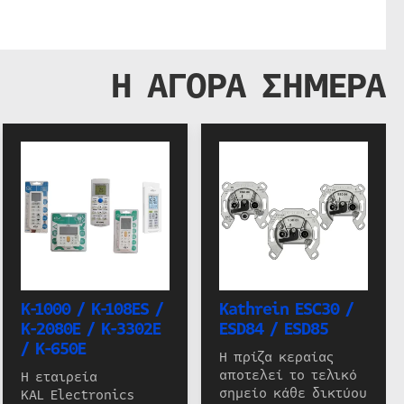
Η ΑΓΟΡΑ ΣΗΜΕΡΑ
K-1000 / K-108ES /
Kathrein ESC30 /
K-2080E / K-3302E
ESD84 / ESD85
/ K-650E
Η πρίζα κεραίας
αποτελεί το τελικό
Η εταιρεία
σημείο κάθε δικτύου
KAL Electronics