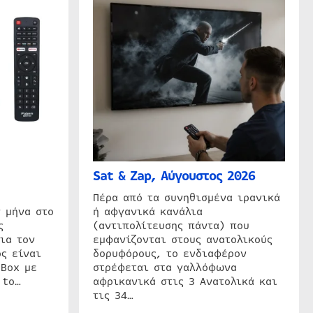
Sat & Zap, Αύγουστος 2026
η
Πέρα από τα συνηθισμένα ιρανικά
 μήνα στο
ή αφγανικά κανάλια
ς
(αντιπολίτευσης πάντα) που
ια τον
εμφανίζονται στους ανατολικούς
ς είναι
δορυφόρους, το ενδιαφέρον
 Box με
στρέφεται στα γαλλόφωνα
 to…
αφρικανικά στις 3 Ανατολικά και
τις 34…