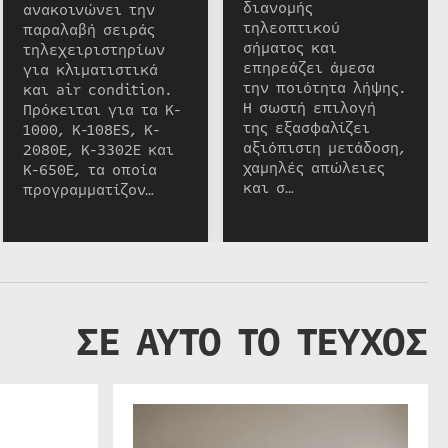
διανομής
ανακοινώνει την
τηλεοπτικού
παραλαβή σειράς
σήματος και
τηλεχειριστηρίων
επηρεάζει άμεσα
για κλιματιστικά
την ποιότητα λήψης.
και air condition.
Η σωστή επιλογή
Πρόκειται για τα K-
της εξασφαλίζει
1000, K-108ES, K-
αξιόπιστη μετάδοση,
2080E, K-3302E και
χαμηλές απώλειες
K-650E, τα οποία
και σ…
προγραμματίζον…
ΣΕ ΑΥΤΟ ΤΟ ΤΕΥΧΟΣ