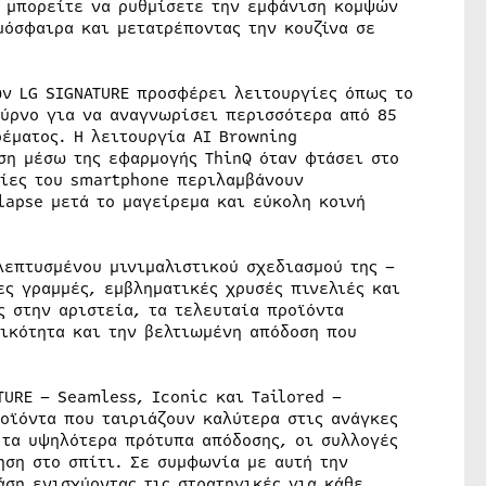
, μπορείτε να ρυθμίσετε την εμφάνιση κομψών
μόσφαιρα και μετατρέποντας την κουζίνα σε
ων LG SIGNATURE προσφέρει λειτουργίες όπως το
ούρνο για να αναγνωρίσει περισσότερα από 85
ρέματος. Η λειτουργία AI Browning
ση μέσω της εφαρμογής ThinQ όταν φτάσει στο
γίες του smartphone περιλαμβάνουν
apse μετά το μαγείρεμα και εύκολη κοινή
λεπτυσμένου μινιμαλιστικού σχεδιασμού της –
ες γραμμές, εμβληματικές χρυσές πινελιές και
 στην αριστεία, τα τελευταία προϊόντα
ικότητα και την βελτιωμένη απόδοση που
TURE – Seamless, Iconic και Tailored –
οϊόντα που ταιριάζουν καλύτερα στις ανάγκες
 τα υψηλότερα πρότυπα απόδοσης, οι συλλογές
ση στο σπίτι. Σε συμφωνία με αυτή την
άση ενισχύοντας τις στρατηγικές για κάθε