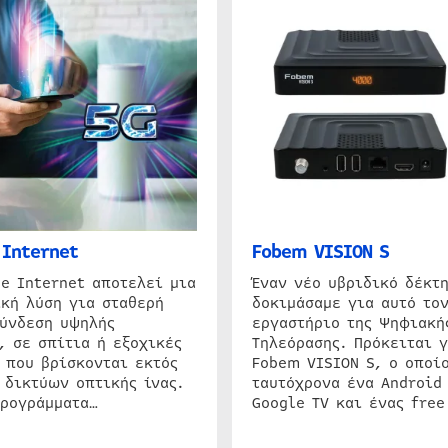
Internet
Fobem VISION S
e Internet αποτελεί μια
Έναν νέο υβριδικό δέκτ
κή λύση για σταθερή
δοκιμάσαμε για αυτό τον
σύνδεση υψηλής
εργαστήριο της Ψηφιακή
, σε σπίτια ή εξοχικές
Τηλεόρασης. Πρόκειται γ
 που βρίσκονται εκτός
Fobem VISION S, ο οποίο
 δικτύων οπτικής ίνας.
ταυτόχρονα ένα Android
προγράμματα…
Google TV και ένας free