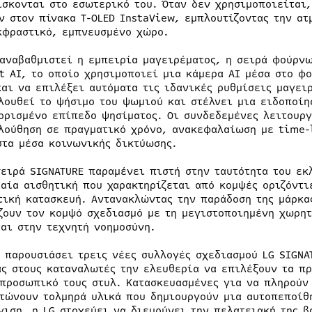
ίσκονται στο εσωτερικό του. Όταν δεν χρησιμοποιείται
ν στον πίνακα T-OLED InstaView, εμπλουτίζοντας την ατ
κφραστικό, εμπνευσμένο χώρο.
 αναβαθμιστεί η εμπειρία μαγειρέματος, η σειρά φούρν
t AI, το οποίο χρησιμοποιεί μια κάμερα AI μέσα στο φ
και να επιλέξει αυτόματα τις ιδανικές ρυθμίσεις μαγει
λουθεί το ψήσιμο του ψωμιού και στέλνει μια ειδοποίη
ορισμένο επίπεδο ψησίματος. Οι συνδεδεμένες λειτουρ
λούθηση σε πραγματικό χρόνο, ανακεφαλαίωση με time-l
στα μέσα κοινωνικής δικτύωσης.
σειρά SIGNATURE παραμένει πιστή στην ταυτότητα του εκ
ιαία αισθητική που χαρακτηρίζεται από κομψές οριζόντι
τική κατασκευή. Αντανακλώντας την παράδοση της μάρκας
ζουν τον κομψό σχεδιασμό με τη μεγιστοποιημένη χωρητ
ται στην τεχνητή νοημοσύνη.
α παρουσιάσει τρεις νέες συλλογές σχεδιασμού LG SIGNA
ας στους καταναλωτές την ελευθερία να επιλέξουν τα πρ
 προσωπικό τους στυλ. Κατασκευασμένες για να πληρούν
τώνουν τολμηρά υλικά που δημιουργούν μια αυτοπεποίθη
γιση, η LG στοχεύει να διευρύνει την πελατειακή της β