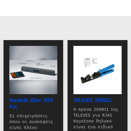
MaxHub XBar W70
TELEVES 209811
kit
Η πρέσα 209811 της
TELEVES για RJ45
Σε επιχειρήσεις
Keystone θηλυκό
όπου οι συσκέψεις
είναι ένα ειδικό
είναι πλέον