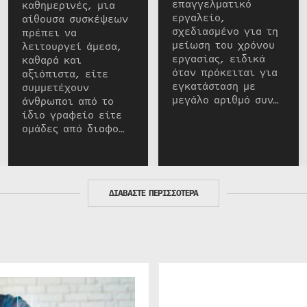
επαγγελματικό
καθημερινές, μια
εργαλείο,
αίθουσα συσκέψεων
σχεδιασμένο για τη
πρέπει να
μείωση του χρόνου
λειτουργεί άμεσα,
εργασίας, ειδικά
καθαρά και
όταν πρόκειται για
αξιόπιστα, είτε
εγκατάσταση με
συμμετέχουν
μεγάλο αριθμό συν…
άνθρωποι από το
ίδιο γραφείο είτε
ομάδες από διαφο…
ΔΙΑΒΑΣΤΕ ΠΕΡΙΣΣΟΤΕΡΑ