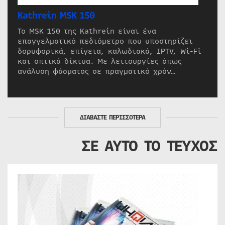
Kathrein MSK 150
Το MSK 150 της Kathrein είναι ένα
επαγγελματικό πεδιόμετρο που υποστηρίζει
δορυφορικά, επίγεια, καλωδιακά, IPTV, Wi-Fi
και οπτικά δίκτυα. Με λειτουργίες όπως
ανάλυση φάσματος σε πραγματικό χρόν…
ΔΙΑΒΑΣΤΕ ΠΕΡΙΣΣΟΤΕΡΑ
ΣΕ ΑΥΤΟ ΤΟ ΤΕΥΧΟΣ