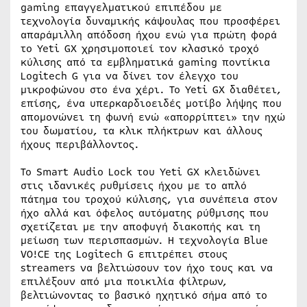
gaming επαγγελματικού επιπέδου με
τεχνολογία δυναμικής κάψουλας που προσφέρει
απαράμιλλη απόδοση ήχου ενώ για πρώτη φορά
το Yeti GX χρησιμοποιεί τον κλασικό τροχό
κύλισης από τα εμβληματικά gaming ποντίκια
Logitech G για να δίνει τον έλεγχο του
μικροφώνου στο ένα χέρι. Το Yeti GX διαθέτει,
επίσης, ένα υπερκαρδιοειδές μοτίβο λήψης που
απομονώνει τη φωνή ενώ «απορρίπτει» την ηχώ
του δωματίου, τα κλικ πλήκτρων και άλλους
ήχους περιβάλλοντος.
Το Smart Audio Lock του Yeti GX κλειδώνει
στις ιδανικές ρυθμίσεις ήχου με το απλό
πάτημα του τροχού κύλισης, για συνέπεια στον
ήχο αλλά και όφελος αυτόματης ρύθμισης που
σχετίζεται με την αποφυγή διακοπής και τη
μείωση των περισπασμών. H τεχνολογία Blue
VO!CE της Logitech G επιτρέπει στους
streamers να βελτιώσουν τον ήχο τους και να
επιλέξουν από μια ποικιλία φίλτρων,
βελτιώνοντας το βασικό ηχητικό σήμα από το