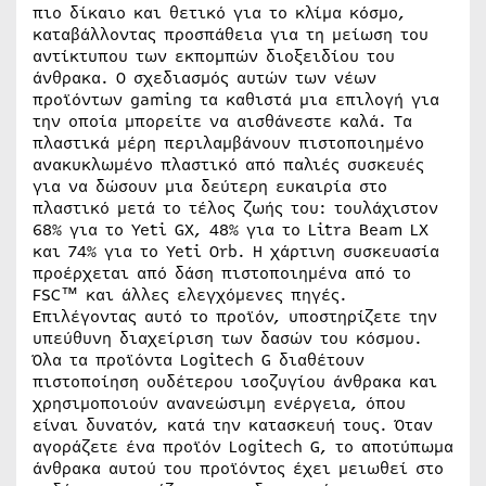
πιο δίκαιο και θετικό για το κλίμα κόσμο,
καταβάλλοντας προσπάθεια για τη μείωση του
αντίκτυπου των εκπομπών διοξειδίου του
άνθρακα. Ο σχεδιασμός αυτών των νέων
προϊόντων gaming τα καθιστά μια επιλογή για
την οποία μπορείτε να αισθάνεστε καλά. Τα
πλαστικά μέρη περιλαμβάνουν πιστοποιημένο
ανακυκλωμένο πλαστικό από παλιές συσκευές
για να δώσουν μια δεύτερη ευκαιρία στο
πλαστικό μετά το τέλος ζωής του: τουλάχιστον
68% για το Yeti GX, 48% για το Litra Beam LX
και 74% για το Yeti Orb. Η χάρτινη συσκευασία
προέρχεται από δάση πιστοποιημένα από το
FSC™ και άλλες ελεγχόμενες πηγές.
Επιλέγοντας αυτό το προϊόν, υποστηρίζετε την
υπεύθυνη διαχείριση των δασών του κόσμου.
Όλα τα προϊόντα Logitech G διαθέτουν
πιστοποίηση ουδέτερου ισοζυγίου άνθρακα και
χρησιμοποιούν ανανεώσιμη ενέργεια, όπου
είναι δυνατόν, κατά την κατασκευή τους. Όταν
αγοράζετε ένα προϊόν Logitech G, το αποτύπωμα
άνθρακα αυτού του προϊόντος έχει μειωθεί στο