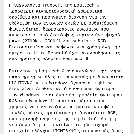
Η τεχνολογία TrueSoft της Logitech G
προσφέρει κινηματογραφική χρωματική
ακρίβεια και προηγμένη διάχυση για την
εξάλειψη των έντονων σκιών με ρυθμιζόμενη
φωτεινότητα, θερμοκρασίες χρώματος που
κυμαίνονται από ζεστό φως κεριών έως ψυχρό
μπλε (2700K – 6500K) και ρυθμίσεις RGB.
Πιστοποιημένο και ασφαλές για χρήση όλη την
ημέρα, το Litra Beam LX έχει ακολουθήσει τις
αυστηρότερες οδηγίες δοκιμών UL.
Επιπλέον, η Logitech G ανακοινώνει την πλήρη
υποστήριξη σε όλες τις συσκευές με δυνατότητα
LIGHTSYNC με το Windows Dynamic Lighting
όταν γίνει διαθέσιμο. Ο δυναμικός φωτισμός
των Windows είναι ένα νέο εργαλείο φωτισμού
RGB στα Windows 11 που επιτρέπει στους
χρήστες να συντονίζουν τα φωτιστικά εφέ σε
πολλές μάρκες προϊόντων με δυνατότητα RGB,
συμπεριλαμβανομένης της Logitech G. Αυτή η
νέα δυνατότητα επεκτείνει τα ήδη ισχυρά
στοιχεία ελέγχου LIGHTSYNC για συσκευές όπως