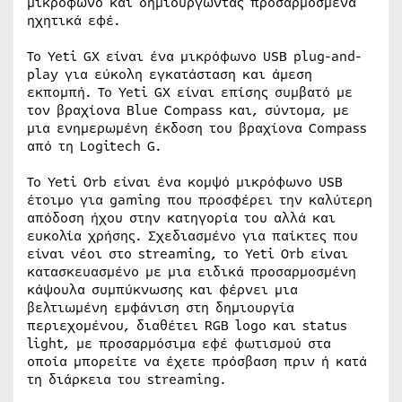
μικρόφωνο και δημιουργώντας προσαρμοσμένα
ηχητικά εφέ.
Το Yeti GX είναι ένα μικρόφωνο USB plug-and-
play για εύκολη εγκατάσταση και άμεση
εκπομπή. Το Yeti GX είναι επίσης συμβατό με
τον βραχίονα Blue Compass και, σύντομα, με
μια ενημερωμένη έκδοση του βραχίονα Compass
από τη Logitech G.
Το Yeti Orb είναι ένα κομψό μικρόφωνο USB
έτοιμο για gaming που προσφέρει την καλύτερη
απόδοση ήχου στην κατηγορία του αλλά και
ευκολία χρήσης. Σχεδιασμένο για παίκτες που
είναι νέοι στο streaming, το Yeti Orb είναι
κατασκευασμένο με μια ειδικά προσαρμοσμένη
κάψουλα συμπύκνωσης και φέρνει μια
βελτιωμένη εμφάνιση στη δημιουργία
περιεχομένου, διαθέτει RGB logo και status
light, με προσαρμόσιμα εφέ φωτισμού στα
οποία μπορείτε να έχετε πρόσβαση πριν ή κατά
τη διάρκεια του streaming.