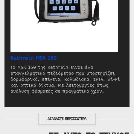
Kathrein MSK 150
Το MSK 150 της Kathrein είναι ένα
επαγγελματικό πεδιόμετρο που υποστηρίζει
δορυφορικά, επίγεια, καλωδιακά, IPTV, Wi-Fi
και οπτικά δίκτυα. Με λειτουργίες όπως
ανάλυση φάσματος σε πραγματικό χρόν…
ΔΙΑΒΑΣΤΕ ΠΕΡΙΣΣΟΤΕΡΑ