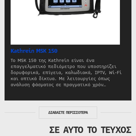
Kathrein MSK 150
Το MSK 150 της Kathrein είναι ένα
επαγγελματικό πεδιόμετρο που υποστηρίζει
δορυφορικά, επίγεια, καλωδιακά, IPTV, Wi-Fi
και οπτικά δίκτυα. Με λειτουργίες όπως
ανάλυση φάσματος σε πραγματικό χρόν…
ΔΙΑΒΑΣΤΕ ΠΕΡΙΣΣΟΤΕΡΑ
ΣΕ ΑΥΤΟ ΤΟ ΤΕΥΧΟΣ