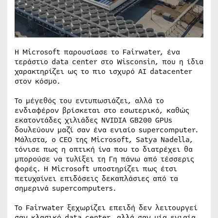
Η Microsoft παρουσίασε το Fairwater, ένα
τεράστιο data center στο Wisconsin, που η ίδια
χαρακτηρίζει ως το πιο ισχυρό AI datacenter
στον κόσμο.
Το μέγεθός του εντυπωσιάζει, αλλά το
ενδιαφέρον βρίσκεται στο εσωτερικό, καθώς
εκατοντάδες χιλιάδες NVIDIA GB200 GPUs
δουλεύουν μαζί σαν ένα ενιαίο supercomputer.
Μάλιστα, ο CEO της Microsoft, Satya Nadella,
τόνισε πως η οπτική ίνα που το διατρέχει θα
μπορούσε να τυλίξει τη Γη πάνω από τέσσερις
φορές. Η Microsoft υποστηρίζει πως έτσι
πετυχαίνει επιδόσεις δεκαπλάσιες από τα
σημερινά supercomputers.
Το Fairwater ξεχωρίζει επειδή δεν λειτουργεί
σαν κλασικό data center, αλλά σαν μία ενιαία