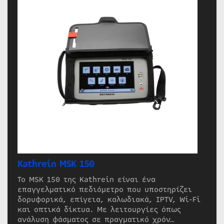
Kathrein MSK 150
Το MSK 150 της Kathrein είναι ένα
επαγγελματικό πεδιόμετρο που υποστηρίζει
δορυφορικά, επίγεια, καλωδιακά, IPTV, Wi-Fi
και οπτικά δίκτυα. Με λειτουργίες όπως
ανάλυση φάσματος σε πραγματικό χρόν…