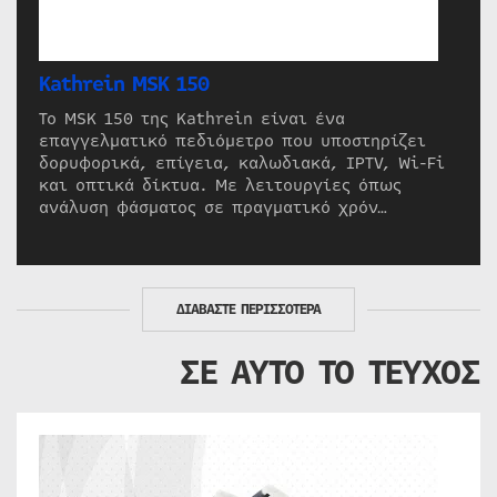
Kathrein MSK 150
Το MSK 150 της Kathrein είναι ένα
επαγγελματικό πεδιόμετρο που υποστηρίζει
δορυφορικά, επίγεια, καλωδιακά, IPTV, Wi-Fi
και οπτικά δίκτυα. Με λειτουργίες όπως
ανάλυση φάσματος σε πραγματικό χρόν…
ΔΙΑΒΑΣΤΕ ΠΕΡΙΣΣΟΤΕΡΑ
ΣΕ ΑΥΤΟ ΤΟ ΤΕΥΧΟΣ