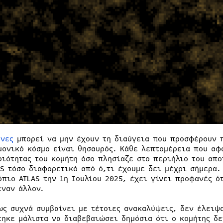
όνες
μπορεί να μην έχουν τη διαύγεια που προσφέρουν π
μονικό κόσμο είναι θησαυρός. Κάθε λεπτομέρεια που αφο
ριότητας του κομήτη όσο πλησίαζε στο περιήλιο του απο
AS τόσο διαφορετικό από ό,τι έχουμε δει μέχρι σήμερα.
όπιο ATLAS την 1η Ιουλίου 2025, έχει γίνει προφανές ό
έναν άλλον.
ως συχνά συμβαίνει με τέτοιες ανακαλύψεις, δεν έλειψ
τηκε μάλιστα να διαβεβαιώσει δημόσια ότι ο κομήτης δε