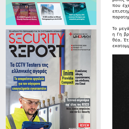
που έχ
επιστη
παρατη
Το μεγ
η Γη β
θέα. Έ
εκατομ