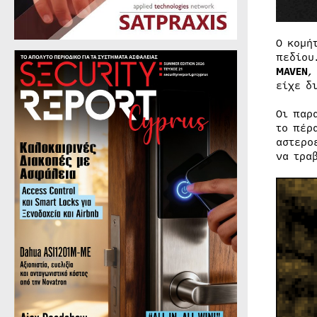
Ο κομή
πεδίου
MAVEN
,
είχε δ
Οι παρ
το πέρ
αστερο
να τρα