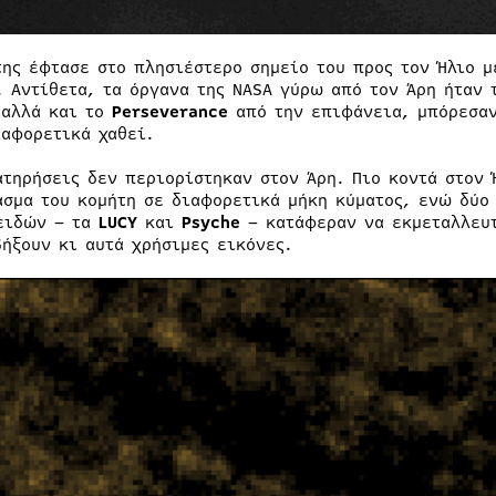
της έφτασε στο πλησιέστερο σημείο του προς τον Ήλιο μ
. Αντίθετα, τα όργανα της NASA γύρω από τον Άρη ήταν 
 αλλά και το
Perseverance
από την επιφάνεια, μπόρεσαν
ιαφορετικά χαθεί.
ατηρήσεις δεν περιορίστηκαν στον Άρη. Πιο κοντά στον 
ασμα του κομήτη σε διαφορετικά μήκη κύματος, ενώ δύο
ειδών – τα
LUCY
και
Psyche
– κατάφεραν να εκμεταλλευτ
βήξουν κι αυτά χρήσιμες εικόνες.