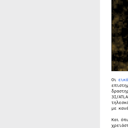
Οι
εικ
επιστη
δραστη
3I/ATL
τηλεσκ
με καν
Και όπ
χρειάσ