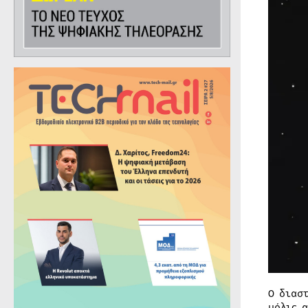
Ο διασ
μόλις 