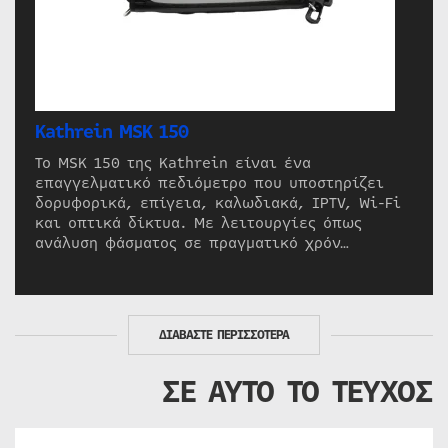
Kathrein MSK 150
Το MSK 150 της Kathrein είναι ένα
επαγγελματικό πεδιόμετρο που υποστηρίζει
δορυφορικά, επίγεια, καλωδιακά, IPTV, Wi-Fi
και οπτικά δίκτυα. Με λειτουργίες όπως
ανάλυση φάσματος σε πραγματικό χρόν…
ΔΙΑΒΑΣΤΕ ΠΕΡΙΣΣΟΤΕΡΑ
ΣΕ ΑΥΤΟ ΤΟ ΤΕΥΧΟΣ