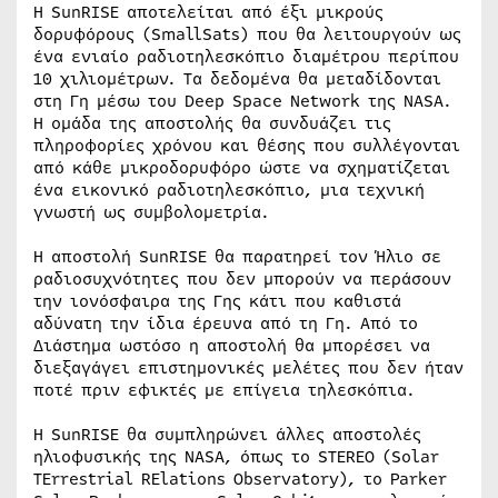
Η SunRISE αποτελείται από έξι μικρούς
δορυφόρους (SmallSats) που θα λειτουργούν ως
ένα ενιαίο ραδιοτηλεσκόπιο διαμέτρου περίπου
10 χιλιομέτρων. Τα δεδομένα θα μεταδίδονται
στη Γη μέσω του Deep Space Network της NASA.
Η ομάδα της αποστολής θα συνδυάζει τις
πληροφορίες χρόνου και θέσης που συλλέγονται
από κάθε μικροδορυφόρο ώστε να σχηματίζεται
ένα εικονικό ραδιοτηλεσκόπιο, μια τεχνική
γνωστή ως συμβολομετρία.
Η αποστολή SunRISE θα παρατηρεί τον Ήλιο σε
ραδιοσυχνότητες που δεν μπορούν να περάσουν
την ιονόσφαιρα της Γης κάτι που καθιστά
αδύνατη την ίδια έρευνα από τη Γη. Από το
Διάστημα ωστόσο η αποστολή θα μπορέσει να
διεξαγάγει επιστημονικές μελέτες που δεν ήταν
ποτέ πριν εφικτές με επίγεια τηλεσκόπια.
Η SunRISE θα συμπληρώνει άλλες αποστολές
ηλιοφυσικής της NASA, όπως το STEREO (Solar
TErrestrial RElations Observatory), το Parker