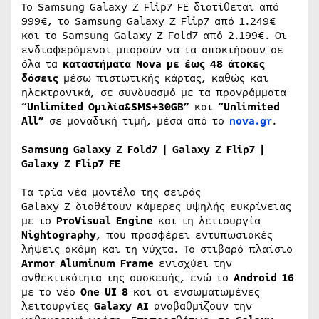
Το Samsung Galaxy Z Flip7 FE διατίθεται από
999€, το Samsung Galaxy Ζ Flip7 από 1.249€
και το Samsung Galaxy Ζ Fold7 από 2.199€. Οι
ενδιαφερόμενοι μπορούν να τα αποκτήσουν σε
όλα τα
καταστήματα Nova με έως 48 άτοκες
δόσεις
μέσω πιστωτικής κάρτας, καθώς και
ηλεκτρονικά, σε συνδυασμό με τα προγράμματα
“Unlimited Ομιλία&SMS+30GB”
και
“Unlimited
All”
σε μοναδική τιμή, μέσα από το
nova.gr
.
Samsung Galaxy Z Fold7 | Galaxy Z Flip7 |
Galaxy Z Flip7 FE
Τα τρία νέα μοντέλα της σειράς
Galaxy Z διαθέτουν κάμερες υψηλής ευκρίνειας
με το
ProVisual Engine
και τη λειτουργία
Nightography
, που προσφέρει εντυπωσιακές
λήψεις ακόμη και τη νύχτα. Το στιβαρό πλαίσιο
Armor Aluminum Frame
ενισχύει την
ανθεκτικότητα της συσκευής, ενώ το
Android 16
με το νέο
One UI 8
και οι ενσωματωμένες
λειτουργίες
Galaxy AI
αναβαθμίζουν την