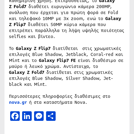
καθημερινή χρήση. Επιπροσθέτως, το
Galaxy
Z Fold7
διαθέτει ευρυγώνια κάμερα 200MP,
ανάλυση που έρχεται για πρώτη φορά σε Fold
και τηλεφακό 10MP με 3x zoom, ενώ το
Galaxy
Z Flip7
διαθέτει 50MP κύρια κάμερα που
επιτρέπει παράλληλα τη λήψη υψηλής ποιότητας
selfies και βίντεο.
Το
Galaxy Z Flip7
διατίθεται στις χρωματικές
επιλογές Blue Shadow, Jetblack, Coral-red και
Mint και το
Galaxy Flip7 FE
είναι διαθέσιμο σε
μαύρο ή λευκό χρώμα. Αντίστοιχα, το
Galaxy Z Fold7
διατίθεται στις χρωματικές
επιλογές Blue Shadow, Silver Shadow, Jet-
black και Mint.
Περισσότερες πληροφορίες διαθέσιμες στο
nova.gr
ή στα καταστήματα Nova.
Facebook
LinkedIn
Messenger
Μοιραστείτε