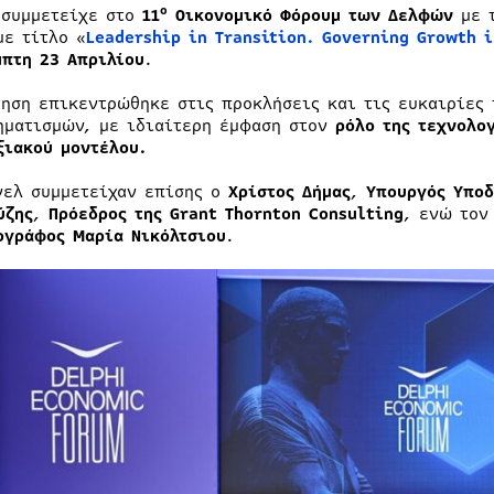
ο
συμμετείχε στο
11
Οικονομικό Φόρουμ των Δελφών
με 
με τίτλο «
Leadership in Transition.
Governing Growth i
μπτη
23
Απριλίου
.
τηση επικεντρώθηκε στις προκλήσεις και τις ευκαιρίες
ηματισμών, με ιδιαίτερη έμφαση στον
ρόλο της τεχνολο
ξιακού μοντέλου.
νελ συμμετείχαν επίσης ο
Χρίστος Δήμας
,
Υπουργός Υπο
ύζης
,
Πρόεδρος της Grant Thornton
Consulting
, ενώ τον
ογράφος Μαρία Νικόλτσιου
.