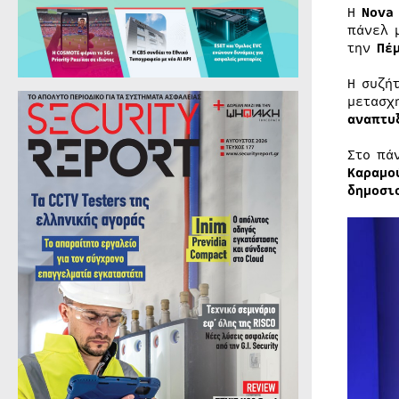
Η
Nova
πάνελ 
την
Πέ
Η συζή
μετασχ
αναπτυ
Στο πά
Καραμο
δημοσι