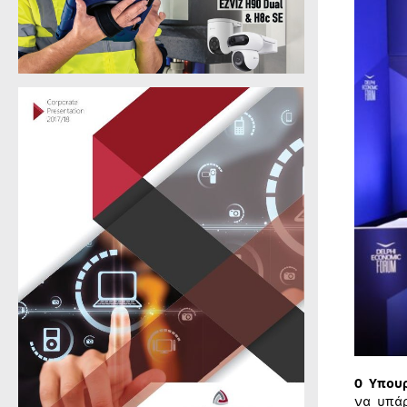
Ο Υπου
να υπά