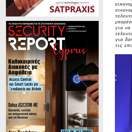
οικονο
οικονο
τελευτ
μπορέσ
για να
τελευτ
για δα
τις επ