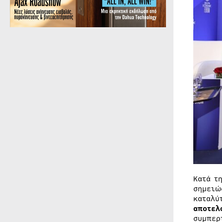
Κατά τ
σημειώ
καταλύ
αποτελ
συμπερ