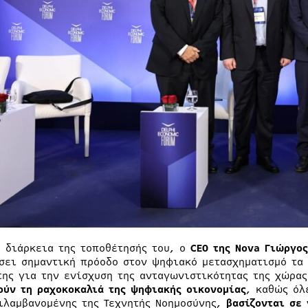
η διάρκεια της τοποθέτησής του, ο
CEO
της
Nova
Γιώργος
σει σημαντική πρόοδο στον ψηφιακό μετασχηματισμό τα 
της για την ενίσχυση της ανταγωνιστικότητας της χώρα
ούν τη ραχοκοκαλιά της ψηφιακής οικονομίας
, καθώς όλ
ιλαμβανομένης της Τεχνητής Νοημοσύνης,
βασίζονται σε