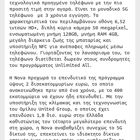
τεχνολογικά προηγμένο τηλέφωνο με την πιο
προσιτή τιμή στην αγορά. Είναι το μοναδικό 5G
τηλέφωνο με 3 χρόνια εγγύηση. Τα
χαρακτηριστικά του περιλαμβάνουν οθόνη 6,52
ιντσών HD+, διπλή κύρια κάμερα 50 megapixel,
ενσωματωμένη μνήμη 128GB, μνήμη RAM 4GB,
μεγάλη διάρκεια ζωής της μπαταρίας και
υποστήριξη NFC για ανέπαφες πληρωμές μέσω
τηλεφώνου. Γιορτάζοντας το λανσάρισμα του, το
τηλέφωνο διατίθεται δωρεάν στους συνδρομητές
του προγράμματος Unlimited All.
Η Nova προχωρά το επενδυτικό της πρόγραμμα
ύψους 2 δισεκατομμυρίων ευρώ, το οποίο
ανακοινώθηκε πριν από ένα χρόνο, με τα 400
εκατομμύρια να έχουν ήδη επενδυθεί. Με την
υποστήριξη της κλίμακας και της τεχνογνωσίας
του Ομίλου United Group, ο οποίος έχει
επενδύσει 1,8 δισ. ευρώ στην Ελλάδα
καθιστώντας τον τέταρτο μεγαλύτερο επενδυτή
στη χώρα, η Nova αναβαθμίζει συνεχώς το 5G
δίκτυό της, επεκτείνει το ιδιόκτητο δίκτυο