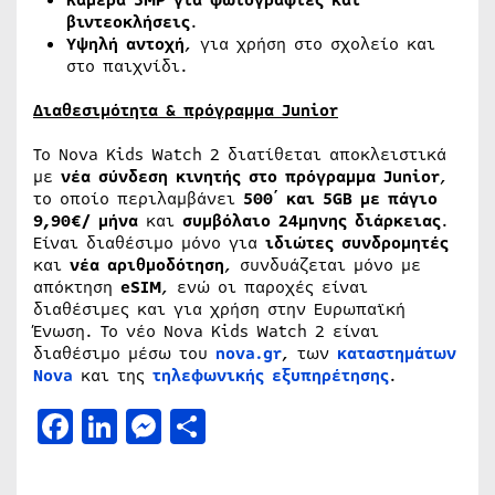
βιντεοκλήσεις
.
Υψηλή αντοχή
, για χρήση στο σχολείο και
στο παιχνίδι.
Διαθεσιμότητα & πρόγραμμα Junior
Το Nova Kids Watch 2 διατίθεται αποκλειστικά
με
νέα σύνδεση κινητής στο
πρόγραμμα Junior
,
το οποίο περιλαμβάνει
500΄ και 5GB με πάγιο
9,90€/ μήνα
και
συμβόλαιο 24μηνης διάρκειας
.
Είναι διαθέσιμο μόνο για
ιδιώτες συνδρομητές
και
νέα αριθμοδότηση
, συνδυάζεται μόνο με
απόκτηση
eSIM
, ενώ οι παροχές είναι
διαθέσιμες και για χρήση στην Ευρωπαϊκή
Ένωση. Το νέο Nova Kids Watch 2 είναι
διαθέσιμο μέσω του
nova.
gr
, των
καταστημάτων
Nova
και της
τηλεφωνικής εξυπηρέτησης
.
Facebook
LinkedIn
Messenger
Μοιραστείτε