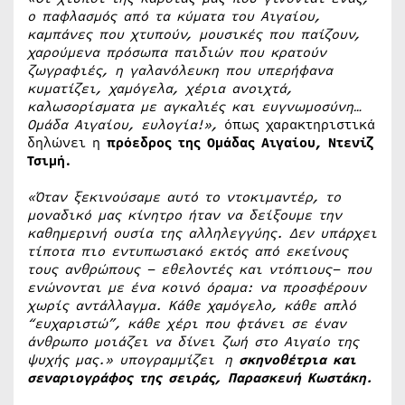
ο παφλασμός από τα κύματα του Αιγαίου,
καμπάνες που χτυπούν, μουσικές που παίζουν,
χαρούμενα πρόσωπα παιδιών που κρατούν
ζωγραφιές, η γαλανόλευκη που υπερήφανα
κυματίζει, χαμόγελα, χέρια ανοιχτά,
καλωσορίσματα με αγκαλιές και ευγνωμοσύνη…
Ομάδα Αιγαίου, ευλογία!»,
όπως χαρακτηριστικά
δηλώνει η
πρόεδρος της Ομάδας Αιγαίου, Ντενίζ
Τσιμή.
«Όταν ξεκινούσαμε αυτό το ντοκιμαντέρ, το
μοναδικό μας κίνητρο ήταν να δείξουμε την
καθημερινή ουσία της αλληλεγγύης. Δεν υπάρχει
τίποτα πιο εντυπωσιακό εκτός από εκείνους
τους ανθρώπους – εθελοντές και ντόπιους– που
ενώνονται με ένα κοινό όραμα: να προσφέρουν
χωρίς αντάλλαγμα. Κάθε χαμόγελο, κάθε απλό
“ευχαριστώ”, κάθε χέρι που φτάνει σε έναν
άνθρωπο μοιάζει να δίνει ζωή στο Αιγαίο της
ψυχής μας.» υπογραμμίζει η
σκηνοθέτρια και
σεναριογράφος της σειράς, Παρασκευή Κωστάκη.