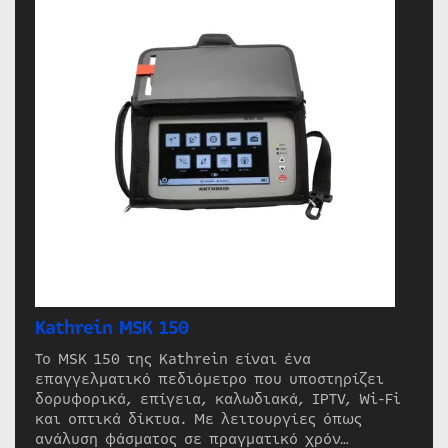
Kathrein MSK 150
Το MSK 150 της Kathrein είναι ένα
επαγγελματικό πεδιόμετρο που υποστηρίζει
δορυφορικά, επίγεια, καλωδιακά, IPTV, Wi-Fi
και οπτικά δίκτυα. Με λειτουργίες όπως
ανάλυση φάσματος σε πραγματικό χρόν…