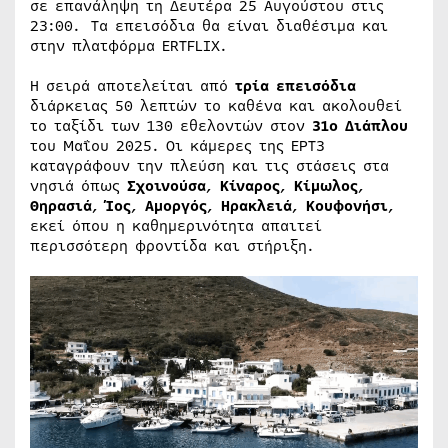
σε επανάληψη τη Δευτέρα 25 Αυγούστου στις
23:00. Τα επεισόδια θα είναι διαθέσιμα και
στην πλατφόρμα ERTFLIX.
Η σειρά αποτελείται από
τρία επεισόδια
διάρκειας 50 λεπτών το καθένα και ακολουθεί
το ταξίδι των 130 εθελοντών στον
31ο Διάπλου
του Μαΐου 2025. Οι κάμερες της ΕΡΤ3
καταγράφουν την πλεύση και τις στάσεις στα
νησιά όπως
Σχοινούσα
,
Κίναρος
,
Κίμωλος
,
Θηρασιά
,
Ίος
,
Αμοργός
,
Ηρακλειά
,
Κουφονήσι
,
εκεί όπου η καθημερινότητα απαιτεί
περισσότερη φροντίδα και στήριξη.