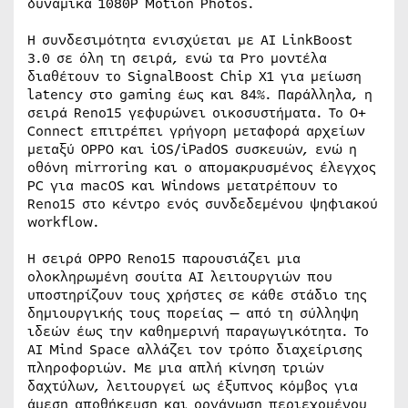
δυναμικά 1080P Motion Photos.
Η συνδεσιμότητα ενισχύεται με AI LinkBoost
3.0 σε όλη τη σειρά, ενώ τα Pro μοντέλα
διαθέτουν το SignalBoost Chip X1 για μείωση
latency στο gaming έως και 84%. Παράλληλα, η
σειρά Reno15 γεφυρώνει οικοσυστήματα. Το O+
Connect επιτρέπει γρήγορη μεταφορά αρχείων
μεταξύ OPPO και iOS/iPadOS συσκευών, ενώ η
οθόνη mirroring και ο απομακρυσμένος έλεγχος
PC για macOS και Windows μετατρέπουν το
Reno15 στο κέντρο ενός συνδεδεμένου ψηφιακού
workflow.
Η σειρά OPPO Reno15 παρουσιάζει μια
ολοκληρωμένη σουίτα AI λειτουργιών που
υποστηρίζουν τους χρήστες σε κάθε στάδιο της
δημιουργικής τους πορείας — από τη σύλληψη
ιδεών έως την καθημερινή παραγωγικότητα. Το
AI Mind Space αλλάζει τον τρόπο διαχείρισης
πληροφοριών. Με μια απλή κίνηση τριών
δαχτύλων, λειτουργεί ως έξυπνος κόμβος για
άμεση αποθήκευση και οργάνωση περιεχομένου