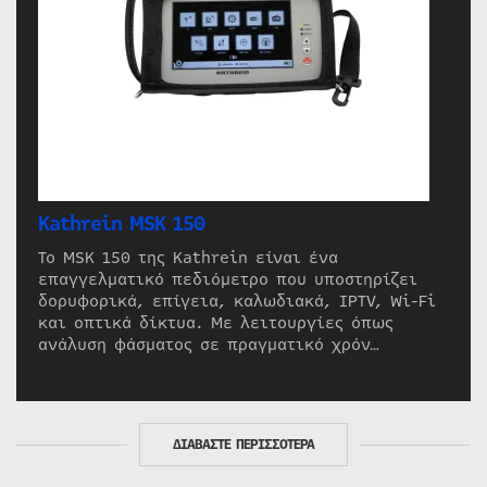
Kathrein MSK 150
Το MSK 150 της Kathrein είναι ένα
επαγγελματικό πεδιόμετρο που υποστηρίζει
δορυφορικά, επίγεια, καλωδιακά, IPTV, Wi-Fi
και οπτικά δίκτυα. Με λειτουργίες όπως
ανάλυση φάσματος σε πραγματικό χρόν…
ΔΙΑΒΑΣΤΕ ΠΕΡΙΣΣΟΤΕΡΑ