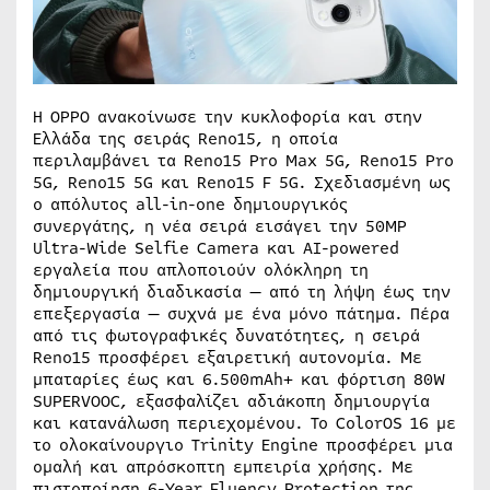
Η OPPO ανακοίνωσε την κυκλοφορία και στην
Ελλάδα της σειράς Reno15, η οποία
περιλαμβάνει τα Reno15 Pro Max 5G, Reno15 Pro
5G, Reno15 5G και Reno15 F 5G. Σχεδιασμένη ως
ο απόλυτος all-in-one δημιουργικός
συνεργάτης, η νέα σειρά εισάγει την 50MP
Ultra-Wide Selfie Camera και AI-powered
εργαλεία που απλοποιούν ολόκληρη τη
δημιουργική διαδικασία — από τη λήψη έως την
επεξεργασία — συχνά με ένα μόνο πάτημα. Πέρα
από τις φωτογραφικές δυνατότητες, η σειρά
Reno15 προσφέρει εξαιρετική αυτονομία. Με
μπαταρίες έως και 6.500mAh+ και φόρτιση 80W
SUPERVOOC, εξασφαλίζει αδιάκοπη δημιουργία
και κατανάλωση περιεχομένου. Το ColorOS 16 με
το ολοκαίνουργιο Trinity Engine προσφέρει μια
ομαλή και απρόσκοπτη εμπειρία χρήσης. Με
πιστοποίηση 6-Year Fluency Protection της