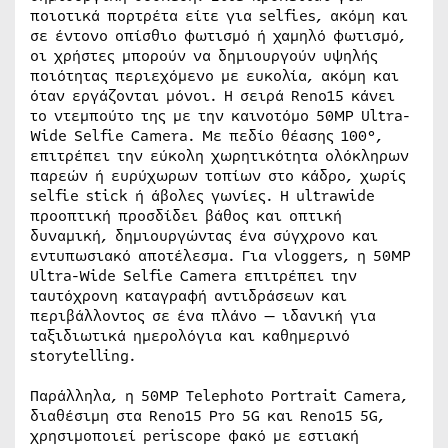
ποιοτικά πορτρέτα είτε για selfies, ακόμη και
σε έντονο οπίσθιο φωτισμό ή χαμηλό φωτισμό,
οι χρήστες μπορούν να δημιουργούν υψηλής
ποιότητας περιεχόμενο με ευκολία, ακόμη και
όταν εργάζονται μόνοι. Η σειρά Reno15 κάνει
το ντεμπούτο της με την καινοτόμο 50MP Ultra-
Wide Selfie Camera. Με πεδίο θέασης 100°,
επιτρέπει την εύκολη χωρητικότητα ολόκληρων
παρεών ή ευρύχωρων τοπίων στο κάδρο, χωρίς
selfie stick ή άβολες γωνίες. Η ultrawide
προοπτική προσδίδει βάθος και οπτική
δυναμική, δημιουργώντας ένα σύγχρονο και
εντυπωσιακό αποτέλεσμα. Για vloggers, η 50MP
Ultra-Wide Selfie Camera επιτρέπει την
ταυτόχρονη καταγραφή αντιδράσεων και
περιβάλλοντος σε ένα πλάνο — ιδανική για
ταξιδιωτικά ημερολόγια και καθημερινό
storytelling.
Παράλληλα, η 50MP Telephoto Portrait Camera,
διαθέσιμη στα Reno15 Pro 5G και Reno15 5G,
χρησιμοποιεί periscope φακό με εστιακή