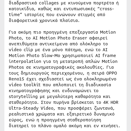
διαδραστικά collages με κινούμενα πορτρέτα ή
κατοικίδια, καθώς και εντυπωσιακές “cross-
time” ιστορίες που ενώνουν στιγμές από
διαφορετικά χρονικά πλαίσια.
Για ακόμη πιο προηγμένη επεξεργασία Motion
Photo, το AI Motion Photo Eraser αφαιρεί
ανεπιθύμητα αντικείμενα από ολόκληρο το
video clip με ένα μόνο πάτημα, ενώ το AI
Motion Photo Slow-Mo χρησιμοποιεί AI frame
interpolation για τη μετατροπή απλών Motion
Photos σε κινηματογραφικές ακολουθίες. Για
τους δημιουργούς περιεχομένου, η σειρά OPPO
Reno15 έχει σχεδιαστεί ως ένα ολοκληρωμένο
video toolkit που απλοποιεί τη διαδικασία
κινηματογράφησης και ενδυναμώνει το
storytelling με μεγαλύτερη καθαρότητα και
σταθερότητα. Στον πυρήνα βρίσκεται το 4K HDR
Ultra-Steady Video, που προσφέρει ζωντανά,
ρεαλιστικά χρώματα και εξαιρετικό δυναμικό
εύρος, ενώ η προηγμένη σταθεροποίηση
διατηρεί το πλάνο ομαλό ακόμη και εν κινήσει.