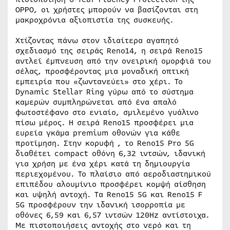
OPPO, οι χρήστες μπορούν να βασίζονται στη
μακροχρόνια αξιοπιστία της συσκευής.
Χτίζοντας πάνω στον ιδιαίτερα αγαπητό
σχεδιασμό της σειράς Reno14, η σειρά Reno15
αντλεί έμπνευση από την ονειρική ομορφιά του
σέλας, προσφέροντας μια μοναδική οπτική
εμπειρία που «ζωντανεύει» στο χέρι. Το
Dynamic Stellar Ring γύρω από το σύστημα
καμερών συμπληρώνεται από ένα απαλό
φωτοστέφανο στο ενιαίο, σμιλεμένο γυάλινο
πίσω μέρος. Η σειρά Reno15 προσφέρει μια
ευρεία γκάμα premium οθονών για κάθε
προτίμηση. Στην κορυφή , το Reno15 Pro 5G
διαθέτει compact οθόνη 6,32 ιντσών, ιδανική
για χρήση με ένα χέρι κατά τη δημιουργία
περιεχομένου. Το πλαίσιο από αεροδιαστημικού
επιπέδου αλουμίνιο προσφέρει κομψή αίσθηση
και υψηλή αντοχή. Τα Reno15 5G και Reno15 F
5G προσφέρουν την ιδανική ισορροπία με
οθόνες 6,59 και 6,57 ιντσών 120Hz αντίστοιχα.
Με πιστοποιήσεις αντοχής στο νερό και τη